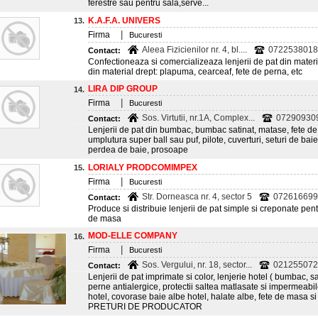
ferestre sau pentru sala,serve...
K.A.F.A. UNIVERS
13.
|
Firma
Bucuresti
Aleea Fizicienilor nr. 4, bl....
0722538018;
Contact:
Confectioneaza si comercializeaza lenjerii de pat din materi
din material drept: plapuma, cearceaf, fete de perna, etc
LIRA DIP GROUP
14.
|
Firma
Bucuresti
Sos. Virtutii, nr.1A, Complex...
07290930
Contact:
Lenjerii de pat din bumbac, bumbac satinat, matase, fete de
umplutura super ball sau puf, pilote, cuverturi, seturi de bai
perdea de baie, prosoape
LORIALY PRODCOMIMPEX
15.
|
Firma
Bucuresti
Str. Dorneasca nr. 4, sector 5
072616699
Contact:
Produce si distribuie lenjerii de pat simple si creponate pentru
de masa
MOD-ELLE COMPANY
16.
|
Firma
Bucuresti
Sos. Vergului, nr. 18, sector...
0212550722
Contact:
Lenjerii de pat imprimate si color, lenjerie hotel ( bumbac, sa
perne antialergice, protectii saltea matlasate si impermeabil
hotel, covorase baie albe hotel, halate albe, fete de masa s
PRETURI DE PRODUCATOR