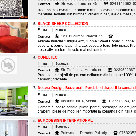
Str. Vasile Lupu, nr. 45,...
0244146663; 
Contact:
Realizeaza covoare innodate manual, covoare manuale roma
manuale, tesaturi din bumbac, cuverturi pat, fete de masa, 
BLACK SHEEP COLLECTION
5.
|
Firma
Bucuresti
Sos. Bucuresti-Ploiesti nr....
Contact:
Articole marcile "Unique Art", "Home Sweet Home", "Ecobella"
cuverturi, perne, paturi, halate, covoare baie, fete masa. Prod
decorativ modern, in cele mai noi tendinte
CONELTEX
6.
|
Firma
Suceava
Str. Prof. Leca Morariu nr....
0230522867
Contact:
Producator lenjerii de pat confectionate din bumbac 100%; f
damasc; prezente
7.
Decora Design, Bucuresti - Perdele si draperii la comanda,
|
Firma
Bucuresti
Visarion, Nr. 4, Sector...
0727373353; 021
Contact:
Comercializeaza saltele, pilote, perne, prosoape, halate, lenj
draperii, piese de mobilier importate la comanda din Italia, 
EURODESIGN INTERNATIONAL
8.
|
Firma
Bucuresti
Bulevardul Theodor Pallady,...
0758235
Contact: