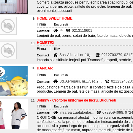
Comercializeaza produse pentru echiparea spatiilor publice s
cuverturi, perne, pilote, saltele de protectie, lenejerii de pat
evenimente, accesorii
HOME SWEET HOME
9.
|
Firma
Bucuresti
P-
0213118601
Contact:
Lenjerii de pat, perne, seturi de baie, fete de masa, obiecte
HOMETEX
10.
|
Firma
Ilfov
Sos. Afumati nr. 10,...
0212703279; 02127
Contact:
Importa si distribuie lenjerii pat "Damasc", draperii, perdele,
11.
ITANCAR
|
Firma
Bucuresti
Bd. Aerogarii, nr.17, et. 2,...
0212324628; 
Contact:
Producator de marca de tesaturi si confectii textile de cas
productie. Lenjerii de pat, fete de masa, articole de uz gosp
Johnny - Croitorie uniforme de lucru, Bucuresti
12.
|
Firma
Bucuresti
Intrarea Luptatorilor...
0729594098; 07246
Contact:
CROITORIE, cu personal atestat in domeniu si cu experienta
confectioneaza la preturi de producator imbracaminte de zi 
accesorii si o gama larga de produse pentru organizatorii 
de masa,esarfe,fuste masa, naproane,marturii, perdele de lu