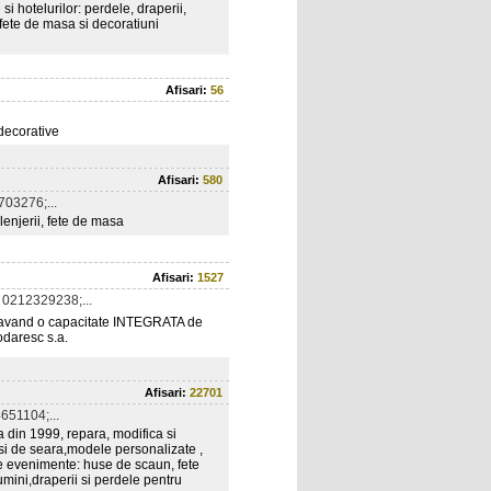
i hotelurilor: perdele, draperii,
, fete de masa si decoratiuni
Afisari:
56
 decorative
Afisari:
580
03276;...
 lenjerii, fete de masa
Afisari:
1527
0212329238;...
a, avand o capacitate INTEGRATA de
odaresc s.a.
Afisari:
22701
51104;...
 din 1999, repara, modifica si
si de seara,modele personalizate ,
de evenimente: huse de scaun, fete
mini,draperii si perdele pentru