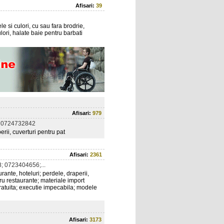
Afisari:
39
e si culori, cu sau fara brodrie,
lori, halate baie pentru barbati
Afisari:
979
 0724732842
rii, cuverturi pentru pat
Afisari:
2361
 0723404656;...
rante, hoteluri; perdele, draperii,
tru restaurante; materiale import
 gratuita; executie impecabila; modele
Afisari:
3173