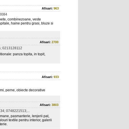
Afisari:
963
0084
pete, combinezoane, veste
spitale, haine pentru grasi, bluze si
Afisari:
2700
; 0213128112
onale: panza topita, in topit,
Afisari:
933
pumi, perne, obiecte decorative
Afisari:
3803
4; 0748221513;...
omane, pasmanterie, lenjerii pat,
ouri textile pentru interior, galerii
terie.