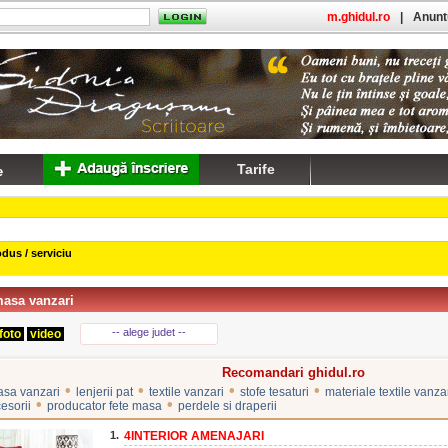
m.ghidul.ro
|
Anuntu
Tarife
dus / serviciu
masa vanzari
-- alege judet --
foto
video
Recomandari ghidul.ro
•
•
•
•
masa vanzari
lenjerii pat
textile vanzari
stofe tesaturi
materiale textile vanza
•
•
cesorii
producator fete masa
perdele si draperii
1.
4INTERIOR AMENAJARI