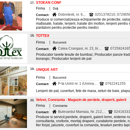
STOEAN CONF
17.
|
Firma
Dolj
Dobrotesti, nr. 6,...
0251378210; 072905
Contact:
Produce si comercializeaza echipamente de protectie, salo
matlasate, halate, lenjerii, halate din molton, lenjerii pentru 
pantaloni pentru protectie pentru medici
18.
TOTTEX
|
Firma
Bucuresti
Calea Crangasi, nr. 23, bl....
0725924165
Contact:
Producator lavete tesute de bumbac; Producator panze traditi
borangic; Producator lenjerii de pat
19.
UNIQUE ART
|
Firma
Bucuresti
P-ta Unirii nr. 1 (Unirea...
0762241255
Contact:
Lenjerii de pat, cuverturi, fete de masa, seturi de baie, pla
Velvet, Constanta - Magazin de perdele, draperii, galerii
20.
|
Firma
Constanta
Bulevardul Mamaia, Nr..212,...
024163313
Contact:
Produse si servicii;perdele, draperii, galerii lemn, sisteme r
consultanta, croitorie, montaj draperii, curatatorie perdele, rul
fier forjat, jaluzele, cuverturi la comanda, tesaturi pentru tapi