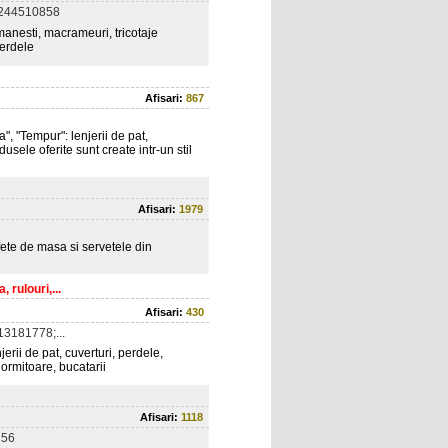
0244510858
nesti, macrameuri, tricotaje
perdele
Afisari:
867
, "Tempur": lenjerii de pat,
usele oferite sunt create intr-un stil
Afisari:
1979
ete de masa si servetele din
 rulouri,...
Afisari:
430
3181778;...
erii de pat, cuverturi, perdele,
dormitoare, bucatarii
Afisari:
1118
256