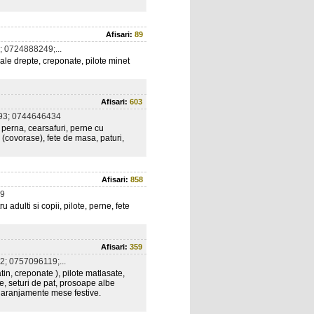
Afisari:
89
 0724888249;...
ale drepte, creponate, pilote minet
Afisari:
603
93; 0744646434
 perna, cearsafuri, perne cu
e (covorase), fete de masa, paturi,
Afisari:
858
9
 adulti si copii, pilote, perne, fete
Afisari:
359
; 0757096119;...
tin, creponate ), pilote matlasate,
e, seturi de pat, prosoape albe
i aranjamente mese festive.