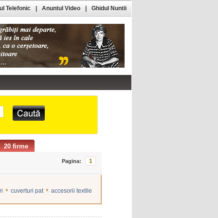
l Telefonic
|
Anuntul Video
|
Ghidul Nuntii
20 firme
1
Pagina:
•
•
ri
cuverturi pat
accesorii textile