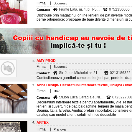
|
Firma
Bucuresti
Frunte Lata, nr. 4, bl. P5,...
0752350000
Contact:
Distribuie prin magazinul online lenjerii de pat diverse model
perne ortopedice; prosoape de baie diferite dimensiuni si cu
AMY PROD
2.
|
Firma
Bucuresti
Str. Jules Michelet nr. 21,...
0213186322;
Contact:
Confectioneaza garnituri complete lenjerii pat, perdele, drape
Anna Design- Decoratiuni interioare textile, Chiajna / Ilfov
3.
|
Firma
Ilfov
Str.Ion Luca Caragiale, Nr....
0723227088;
Contact:
Decoratiuni interioare textile pentru apartamente, vile, restau
lenjerii si cuverturi de pat, baldachine, lenjerii de masa pen
Spania, Italia, Elvetia, Anglia; preturi importator; consiliere
catalog sau model client; solutii tehnice deosebite
4.
ARTEX
|
Firma
Prahova