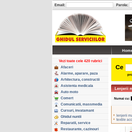
Email:
Parola:
Vezi toate cele 420 rubrici
Ce
Afaceri
Alarme, aparare, paza
pro
Arhitectura, constructii
Asistenta medicala
Lenjerii 
Auto moto
Comert
Numai cu:
Comunicatii, massmedia
Cursuri, invatamant
•
lenjerii 
Ghidul nuntii
•
textile ac
Reparatii, service
Restaurante, cazinouri