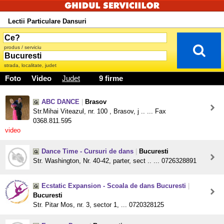
Lectii Particulare Dansuri
produs / serviciu
strada, localitate, judet
Foto
Video
Judet
9 firme
ABC DANCE
|
Brasov
Str.Mihai Viteazul, nr. 100 , Brasov, j .. ... Fax
0368.811.595
video
Dance Time - Cursuri de dans
|
Bucuresti
Str. Washington, Nr. 40-42, parter, sect .. ... 0726328891
Ecstatic Expansion - Scoala de dans Bucuresti
|
Bucuresti
Str. Pitar Mos, nr. 3, sector 1, ... 0720328125