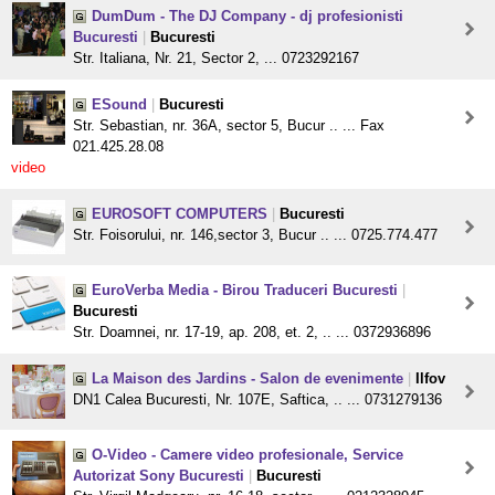
DumDum - The DJ Company - dj profesionisti
Bucuresti
|
Bucuresti
Str. Italiana, Nr. 21, Sector 2, ... 0723292167
ESound
|
Bucuresti
Str. Sebastian, nr. 36A, sector 5, Bucur .. ... Fax
021.425.28.08
video
EUROSOFT COMPUTERS
|
Bucuresti
Str. Foisorului, nr. 146,sector 3, Bucur .. ... 0725.774.477
EuroVerba Media - Birou Traduceri Bucuresti
|
Bucuresti
Str. Doamnei, nr. 17-19, ap. 208, et. 2, .. ... 0372936896
La Maison des Jardins - Salon de evenimente
|
Ilfov
DN1 Calea Bucuresti, Nr. 107E, Saftica, .. ... 0731279136
O-Video - Camere video profesionale, Service
Autorizat Sony Bucuresti
|
Bucuresti