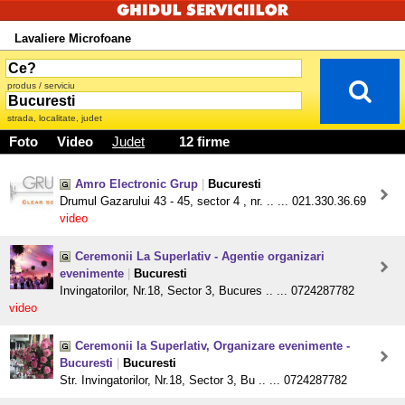
Lavaliere Microfoane
produs / serviciu
strada, localitate, judet
Foto
Video
Judet
12 firme
Amro Electronic Grup
|
Bucuresti
Drumul Gazarului 43 - 45, sector 4 , nr. .. ... 021.330.36.69
video
Ceremonii La Superlativ - Agentie organizari
evenimente
|
Bucuresti
Invingatorilor, Nr.18, Sector 3, Bucures .. ... 0724287782
video
Ceremonii la Superlativ, Organizare evenimente -
Bucuresti
|
Bucuresti
Str. Invingatorilor, Nr.18, Sector 3, Bu .. ... 0724287782