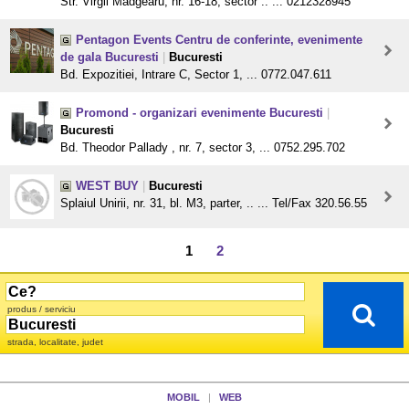
Str. Virgil Madgearu, nr. 16-18, sector .. ... 0212328945
Pentagon Events Centru de conferinte, evenimente
de gala Bucuresti
|
Bucuresti
Bd. Expozitiei, Intrare C, Sector 1, ... 0772.047.611
Promond - organizari evenimente Bucuresti
|
Bucuresti
Bd. Theodor Pallady , nr. 7, sector 3, ... 0752.295.702
WEST BUY
|
Bucuresti
Splaiul Unirii, nr. 31, bl. M3, parter, .. ... Tel/Fax 320.56.55
1
2
produs / serviciu
strada, localitate, judet
MOBIL
|
WEB