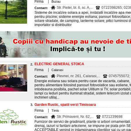
|
Firma
Buzau
Str. Pietei, bl. 6, sc. A,...
0722398265; 023
Contact:
Sisteme de incalzire solara a apei, instalatii incalzire apa m
pentru piscine; sisteme energie eoliana; panouri fotovoltaice
solare stradale, de camping, lanterne solare; pitici luminosi 
importator si distribuitor
ELECTRIC GENERAL STOICA
2.
|
Firma
Calarasi
Plevnei, nr. 261, Calarasi,...
0745755072;
Contact:
Energie eoliana sau solara pentru case de vacanta, cabane, 
pentru alimentare folosind panouri fotovolatice sau eoliene, f
intodeauna posibila, pachet solar Ulitium si TV, solar portabil,
lampi cu leduri pentru iluminat stradal, sistem telecom izolat 
inchirieri utilaj...
Garden Rustic, spatii verzi Timisoara
3.
|
Firma
Timis
Str. Primaverii, Nr. 62,...
0721239698
Contact:
Furnizor de servici de gradinarit, plante si arbori ornamentali, i
drenaj, iazuri si fantani arteziene, se impune pe piata pri
ACCEPTABILE venind in intampinarea clientilor sai cu un pac