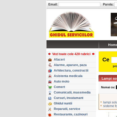
Email:
Parola:
Vezi toate cele 420 rubrici
Ce
Afaceri
Alarme, aparare, paza
pro
Arhitectura, constructii
Asistenta medicala
Lampi so
Auto moto
Comert
Numai cu:
Comunicatii, massmedia
Cursuri, invatamant
•
lampi sol
Ghidul nuntii
•
sisteme f
Reparatii, service
Restaurante, cazinouri