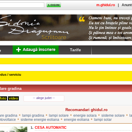
m.ghidul.ro
|
Anuntu
Tarife
dus / serviciu
lare gradina
-- alege judet --
foto
video
Recomandari ghidul.ro
•
•
•
•
•
are gradina
lampi gradina
lampi solare
energie solara
sisteme solare
l
•
•
•
otovoltaice
sisteme energie eoliana
energie eoliana
lampi solar
CESA AUTOMATIC
1.