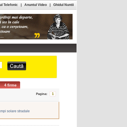
l Telefonic
|
Anuntul Video
|
Ghidul Nuntii
4 firme
1
Pagina:
ampi solare stradale