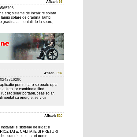
Afisari:
65
8565706
enajera; sisteme de incalzire solara
; lampi solare de gradina, lampi
de gradina alimentati de la soare;
Afisari:
696
 0242316290
aplicatie pentru care se poate opta
olosirea lor combinata fiind
 rucsac solar portabil, ceas solar,
alimentat cu energie, servicii
Afisari:
520
nstalatii si sisteme de irigat si
n SERIOZITATE, CALITATE SI PRETURI
het complet de lucrari pentru