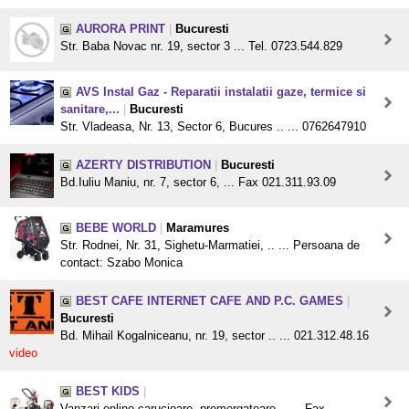
AURORA PRINT
|
Bucuresti
Str. Baba Novac nr. 19, sector 3 ... Tel. 0723.544.829
AVS Instal Gaz - Reparatii instalatii gaze, termice si
sanitare,...
|
Bucuresti
Str. Vladeasa, Nr. 13, Sector 6, Bucures .. ... 0762647910
AZERTY DISTRIBUTION
|
Bucuresti
Bd.Iuliu Maniu, nr. 7, sector 6, ... Fax 021.311.93.09
BEBE WORLD
|
Maramures
Str. Rodnei, Nr. 31, Sighetu-Marmatiei, .. ... Persoana de
contact: Szabo Monica
BEST CAFE INTERNET CAFE AND P.C. GAMES
|
Bucuresti
Bd. Mihail Kogalniceanu, nr. 19, sector .. ... 021.312.48.16
video
BEST KIDS
|
Vanzari online carucioare, premergatoare .. ... Fax