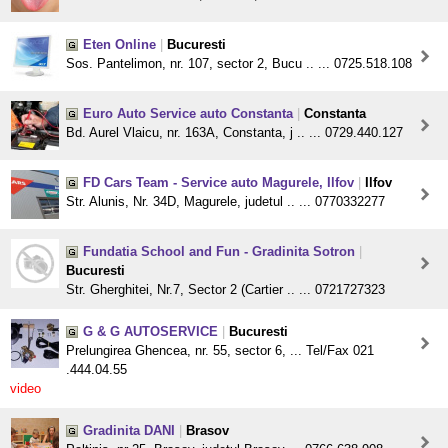
Eten Online
|
Bucuresti
Sos. Pantelimon, nr. 107, sector 2, Bucu .. ... 0725.518.108
Euro Auto Service auto Constanta
|
Constanta
Bd. Aurel Vlaicu, nr. 163A, Constanta, j .. ... 0729.440.127
FD Cars Team - Service auto Magurele, Ilfov
|
Ilfov
Str. Alunis, Nr. 34D, Magurele, judetul .. ... 0770332277
Fundatia School and Fun - Gradinita Sotron
|
Bucuresti
Str. Gherghitei, Nr.7, Sector 2 (Cartier .. ... 0721727323
G & G AUTOSERVICE
|
Bucuresti
Prelungirea Ghencea, nr. 55, sector 6, ... Tel/Fax 021
.444.04.55
video
Gradinita DANI
|
Brasov