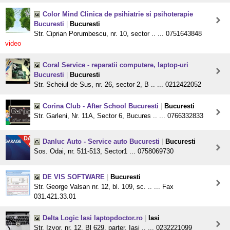
Color Mind Clinica de psihiatrie si psihoterapie
Bucuresti
|
Bucuresti
Str. Ciprian Porumbescu, nr. 10, sector .. ... 0751643848
video
Coral Service - reparatii computere, laptop-uri
Bucuresti
|
Bucuresti
Str. Scheiul de Sus, nr. 26, sector 2, B .. ... 0212422052
Corina Club - After School Bucuresti
|
Bucuresti
Str. Garleni, Nr. 11A, Sector 6, Bucures .. ... 0766332833
Danluc Auto - Service auto Bucuresti
|
Bucuresti
Sos. Odai, nr. 511-513, Sector1 ... 0758069730
DE VIS SOFTWARE
|
Bucuresti
Str. George Valsan nr. 12, bl. 109, sc. .. ... Fax
031.421.33.01
Delta Logic Iasi laptopdoctor.ro
|
Iasi
Str. Izvor, nr. 12, Bl 629, parter, Iasi .. ... 0232221099