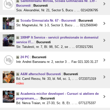
Santimbreanu Mircea, Scoala Gimnaziala Nr. 139 -
Bucuresti
|
Bucuresti
Sos. Alexandriei, Nr. 21, Sector 5, Bucu .. ... 0214206795
Scoala Gimnaziala Nr. 67 - Bucuresti
|
Bucuresti
Str. Magnetului, Nr. 1-3, Sector 3, Bucu .. ... 0212560040
100HP It Service - servicii profesionale in domeniul
service IT...
|
Bucuresti
Str. Tatulesti, nr. 7, Bl. 98, SC. 2, se .. ... 0720217291
24 PC
|
Bucuresti
Intr. Andrei Barseanu nr. 2, sector 3 ... Fax 021.320.31.27
A&M afterschool Bucuresti
|
Bucuresti
Bd. Camil Ressu, Nr. 33, bl. N4, sc. 1, .. ... 0723371319
video
Academia micilor developeri - Cursuri si ateliere de
programare,...
|
Bucuresti
Bd. Nerva Traian, nr. 27-33, Sc. B, Et. .. ... 0771275337