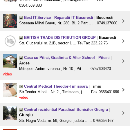
0364.569.880
Best-IT-Service - Reparatii IT Bucuresti
|
Bucuresti
Soseaua Mihai Bravu, Nr. 286, Bl. 2 Part .. ... 0749137060
BRITISH TRADE DISTRIBUTION GROUP
|
Bucuresti
Str. Clucerului nr. 21B, sector 1 ... Tel/Fax 223.22.76
Casa cu Pitici, Gradinita & After School - Pitesti
|
Arges
Mitropolit Antim Ivireanu , Nr. 10 , Pit .. ... 0757603420
video
Centrul Medical Theodor-Timisoara
|
Timis
Str.Teodor Mihali , Nr. 2 , Timisoara, j .. ... Fax 0356401686
video
Centrul rezidential Paradisul Bunicilor Giurgiu
|
Giurgiu
Str. Negru Voda, nr. 59, Giurgiu, judetu .. ... 0766356167