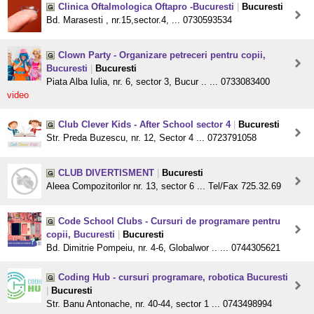
Clinica Oftalmologica Oftapro -Bucuresti
|
Bucuresti
Bd. Marasesti , nr.15,sector.4, ... 0730593534
Clown Party - Organizare petreceri pentru copii,
Bucuresti
|
Bucuresti
Piata Alba Iulia, nr. 6, sector 3, Bucur .. ... 0733083400
video
Club Clever Kids - After School sector 4
|
Bucuresti
Str. Preda Buzescu, nr. 12, Sector 4 ... 0723791058
CLUB DIVERTISMENT
|
Bucuresti
Aleea Compozitorilor nr. 13, sector 6 ... Tel/Fax 725.32.69
Code School Clubs - Cursuri de programare pentru
copii, Bucuresti
|
Bucuresti
Bd. Dimitrie Pompeiu, nr. 4-6, Globalwor .. ... 0744305621
Coding Hub - cursuri programare, robotica Bucuresti
|
Bucuresti
Str. Banu Antonache, nr. 40-44, sector 1 ... 0743498994