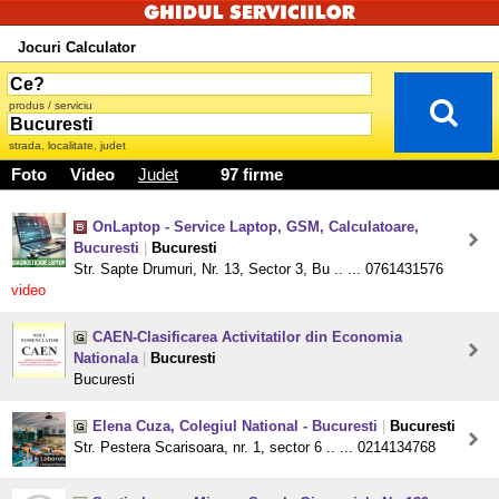
Jocuri Calculator
produs / serviciu
strada, localitate, judet
Foto
Video
Judet
97 firme
OnLaptop - Service Laptop, GSM, Calculatoare,
Bucuresti
|
Bucuresti
Str. Sapte Drumuri, Nr. 13, Sector 3, Bu .. ... 0761431576
video
CAEN-Clasificarea Activitatilor din Economia
Nationala
|
Bucuresti
Bucuresti
Elena Cuza, Colegiul National - Bucuresti
|
Bucuresti
Str. Pestera Scarisoara, nr. 1, sector 6 .. ... 0214134768