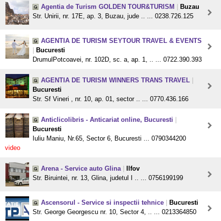
Agentia de Turism GOLDEN TOUR&TURISM
|
Buzau
Str. Unirii, nr. 17E, ap. 3, Buzau, jude .. ... 0238.726.125
AGENTIA DE TURISM SEYTOUR TRAVEL & EVENTS
|
Bucuresti
DrumulPotcoavei, nr. 102D, sc. a, ap. 1, .. ... 0722.390.393
AGENTIA DE TURISM WINNERS TRANS TRAVEL
|
Bucuresti
Str. Sf Vineri , nr. 10, ap. 01, sector .. ... 0770.436.166
Anticlicolibris - Anticariat online, Bucuresti
|
Bucuresti
Iuliu Maniu, Nr.65, Sector 6, Bucuresti ... 0790344200
video
Arena - Service auto Glina
|
Ilfov
Str. Biruintei, nr. 13, Glina, judetul I .. ... 0756199199
Ascensorul - Service si inspectii tehnice
|
Bucuresti
Str. George Georgescu nr. 10, Sector 4, .. ... 0213364850