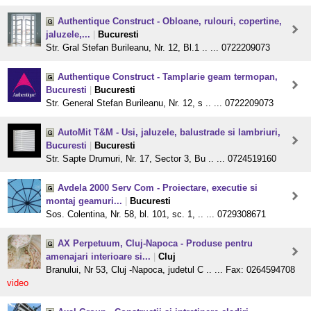
Authentique Construct - Obloane, rulouri, copertine,
jaluzele,...
|
Bucuresti
Str. Gral Stefan Burileanu, Nr. 12, Bl.1 .. ... 0722209073
Authentique Construct - Tamplarie geam termopan,
Bucuresti
|
Bucuresti
Str. General Stefan Burileanu, Nr. 12, s .. ... 0722209073
AutoMit T&M - Usi, jaluzele, balustrade si lambriuri,
Bucuresti
|
Bucuresti
Str. Sapte Drumuri, Nr. 17, Sector 3, Bu .. ... 0724519160
Avdela 2000 Serv Com - Proiectare, executie si
montaj geamuri...
|
Bucuresti
Sos. Colentina, Nr. 58, bl. 101, sc. 1, .. ... 0729308671
AX Perpetuum, Cluj-Napoca - Produse pentru
amenajari interioare si...
|
Cluj
Branului, Nr 53, Cluj -Napoca, judetul C .. ... Fax: 0264594708
video