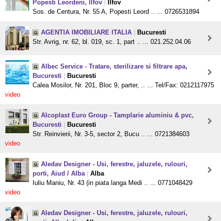
Popesti Leordeni, Ilfov
|
Ilfov
Sos. de Centura, Nr. 55 A, Popesti Leord .. ... 0726531894
AGENTIA IMOBILIARE ITALIA
|
Bucuresti
Str. Avrig, nr. 62, bl. 019, sc. 1, part .. ... 021.252.04.06
Albec Service - Tratare, sterilizare si filtrare apa,
Bucuresti
|
Bucuresti
Calea Mosilor, Nr. 201, Bloc 9, parter, .. ... Tel/Fax: 0212117975
video
Alcoplast Euro Group - Tamplarie aluminiu & pvc,
Bucuresti
|
Bucuresti
Str. Reinvierii, Nr. 3-5, sector 2, Bucu .. ... 0721384603
video
Aledav Designer - Usi, ferestre, jaluzele, rulouri,
porti, Aiud / Alba
|
Alba
Iuliu Maniu, Nr. 43 (in piata langa Medi .. ... 0771048429
video
Aledav Designer - Usi, ferestre, jaluzele, rulouri,