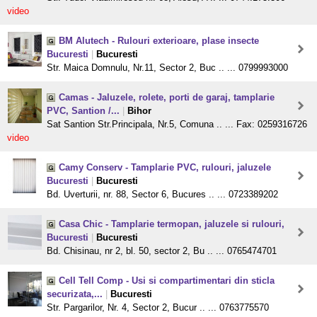
video
BM Alutech - Rulouri exterioare, plase insecte
Bucuresti
|
Bucuresti
Str. Maica Domnulu, Nr.11, Sector 2, Buc .. ... 0799993000
Camas - Jaluzele, rolete, porti de garaj, tamplarie
PVC, Santion /...
|
Bihor
Sat Santion Str.Principala, Nr.5, Comuna .. ... Fax: 0259316726
video
Camy Conserv - Tamplarie PVC, rulouri, jaluzele
Bucuresti
|
Bucuresti
Bd. Uverturii, nr. 88, Sector 6, Bucures .. ... 0723389202
Casa Chic - Tamplarie termopan, jaluzele si rulouri,
Bucuresti
|
Bucuresti
Bd. Chisinau, nr 2, bl. 50, sector 2, Bu .. ... 0765474701
Cell Tell Comp - Usi si compartimentari din sticla
securizata,...
|
Bucuresti
Str. Pargarilor, Nr. 4, Sector 2, Bucur .. ... 0763775570