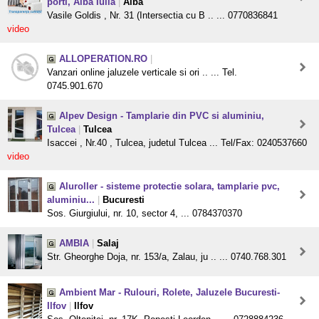
porti, Alba Iulia
|
Alba
Vasile Goldis , Nr. 31 (Intersectia cu B .. ... 0770836841
video
ALLOPERATION.RO
|
Vanzari online jaluzele verticale si ori .. ... Tel.
0745.901.670
Alpev Design - Tamplarie din PVC si aluminiu,
Tulcea
|
Tulcea
Isaccei , Nr.40 , Tulcea, judetul Tulcea ... Tel/Fax: 0240537660
video
Aluroller - sisteme protectie solara, tamplarie pvc,
aluminiu...
|
Bucuresti
Sos. Giurgiului, nr. 10, sector 4, ... 0784370370
AMBIA
|
Salaj
Str. Gheorghe Doja, nr. 153/a, Zalau, ju .. ... 0740.768.301
Ambient Mar - Rulouri, Rolete, Jaluzele Bucuresti-
Ilfov
|
Ilfov