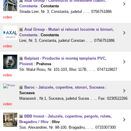
Axal Group - Constructii si intretinere cladiri,
Constanta
|
Constanta
Strada Lirei, Nr. 3, Constanta, judetul .. ... 0756751886
video
Axal Group - Mutari si relocari locuinte si birouri,
Constanta
|
Constanta
Lirei, Nr. 3, Constanta, judetul Constan .. ... 0756751886
video
Balplast - Productie si montaj tamplarie PVC,
Ploiesti
|
Prahova
Str. Malul Rosu, Nr. 101-103, Bloc 117B, .. ... 0747119827
video
Baroc - Jaluzele, copertine, storuri, Suceava
|
Suceava
Marasesti , Nr.1, Suceava, judetul Sucea .. ... Fax: 0230522266
video
BBB Invest - Jaluzele, copertine, pergole, rolete,
Bragadiru / Ilfov
|
Ilfov
Sos. Alexandriei, Nr. 98-100, Bragadiru, .. ... 0733307300