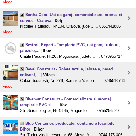
video
Bertha Com, Usi de garaj, comercializare, montaj si
service - Craiova
|
Dolj
Nicolae Titulescu, Nr.104, Craiova, jude .. ... 0351441866
video
Bestroll Expert - Tamplarie PVC, usi garaj, rulouri,
jaluzele,...
|
Ilfov
Chitila Padure, Nr.2C, Mogosoaia, judetu .. ... 0773955717
Beval Construct - Rolete textile, jaluzele, pereti
antivant,...
|
Vilcea
Calea Bucuresti, Nr. 278, Ramnicu Valcea .. ... 0745510783
video
Bivemar Construct - Comercializare si montaj
tamplarie PVC si...
|
Ilfov
Str. Seismologilor, Nr 43-45, Magurele, .. ... 0755256520
Blue Container, producator containere locuibile
Bihor
|
Bihor
Str. Tudor Vladimirescu nr. 68, Alesd, A .. ... 0744.175.306