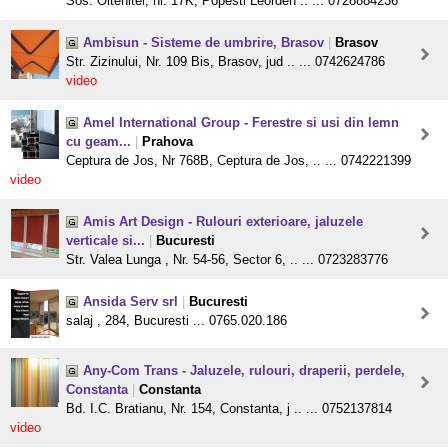
Sos. Oltenitei, nr. 17K, Popesti Leorden .. ... 0728884236
Ambisun - Sisteme de umbrire, Brasov
|
Brasov
Str. Zizinului, Nr. 109 Bis, Brasov, jud .. ... 0742624786
video
Amel International Group - Ferestre si usi din lemn
cu geam...
|
Prahova
Ceptura de Jos, Nr 768B, Ceptura de Jos, .. ... 0742221399
video
Amis Art Design - Rulouri exterioare, jaluzele
verticale si...
|
Bucuresti
Str. Valea Lunga , Nr. 54-56, Sector 6, .. ... 0723283776
Ansida Serv srl
|
Bucuresti
salaj , 284, Bucuresti ... 0765.020.186
Any-Com Trans - Jaluzele, rulouri, draperii, perdele,
Constanta
|
Constanta
Bd. I.C. Bratianu, Nr. 154, Constanta, j .. ... 0752137814
video