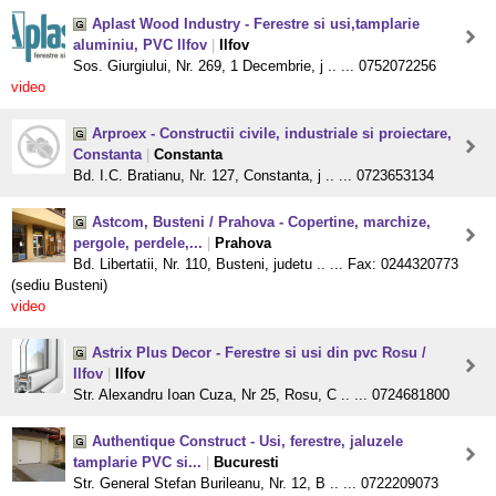
Aplast Wood Industry - Ferestre si usi,tamplarie
aluminiu, PVC Ilfov
|
Ilfov
Sos. Giurgiului, Nr. 269, 1 Decembrie, j .. ... 0752072256
video
Arproex - Constructii civile, industriale si proiectare,
Constanta
|
Constanta
Bd. I.C. Bratianu, Nr. 127, Constanta, j .. ... 0723653134
Astcom, Busteni / Prahova - Copertine, marchize,
pergole, perdele,...
|
Prahova
Bd. Libertatii, Nr. 110, Busteni, judetu .. ... Fax: 0244320773
(sediu Busteni)
video
Astrix Plus Decor - Ferestre si usi din pvc Rosu /
Ilfov
|
Ilfov
Str. Alexandru Ioan Cuza, Nr 25, Rosu, C .. ... 0724681800
Authentique Construct - Usi, ferestre, jaluzele
tamplarie PVC si...
|
Bucuresti
Str. General Stefan Burileanu, Nr. 12, B .. ... 0722209073