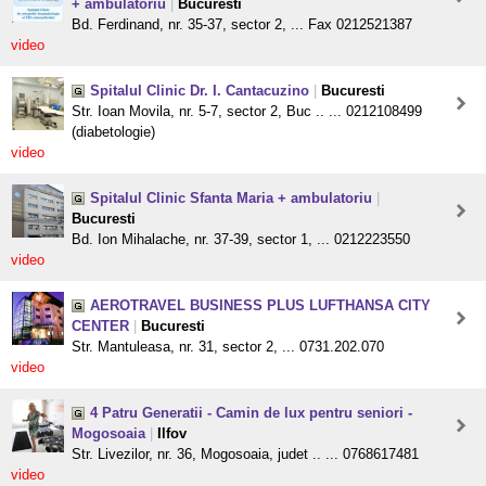
+ ambulatoriu
|
Bucuresti
Bd. Ferdinand, nr. 35-37, sector 2, ... Fax 0212521387
video
Spitalul Clinic Dr. I. Cantacuzino
|
Bucuresti
Str. Ioan Movila, nr. 5-7, sector 2, Buc .. ... 0212108499
(diabetologie)
video
Spitalul Clinic Sfanta Maria + ambulatoriu
|
Bucuresti
Bd. Ion Mihalache, nr. 37-39, sector 1, ... 0212223550
video
AEROTRAVEL BUSINESS PLUS LUFTHANSA CITY
CENTER
|
Bucuresti
Str. Mantuleasa, nr. 31, sector 2, ... 0731.202.070
video
4 Patru Generatii - Camin de lux pentru seniori -
Mogosoaia
|
Ilfov
Str. Livezilor, nr. 36, Mogosoaia, judet .. ... 0768617481
video