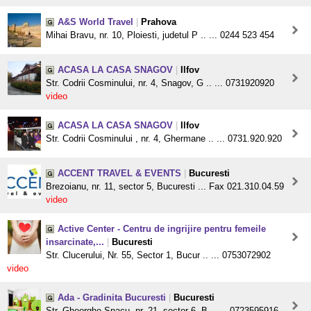
A&S World Travel
|
Prahova
Mihai Bravu, nr. 10, Ploiesti, judetul P .. ... 0244 523 454
ACASA LA CASA SNAGOV
|
Ilfov
Str. Codrii Cosminului, nr. 4, Snagov, G .. ... 0731920920
video
ACASA LA CASA SNAGOV
|
Ilfov
Str. Codrii Cosminului , nr. 4, Ghermane .. ... 0731.920.920
ACCENT TRAVEL & EVENTS
|
Bucuresti
Brezoianu, nr. 11, sector 5, Bucuresti ... Fax 021.310.04.59
video
Active Center - Centru de ingrijire pentru femeile
insarcinate,...
|
Bucuresti
Str. Clucerului, Nr. 55, Sector 1, Bucur .. ... 0753072902
video
Ada - Gradinita Bucuresti
|
Bucuresti
Str. Gheorghe Spacu, nr. 21, sector 6, B .. ... 0723595916