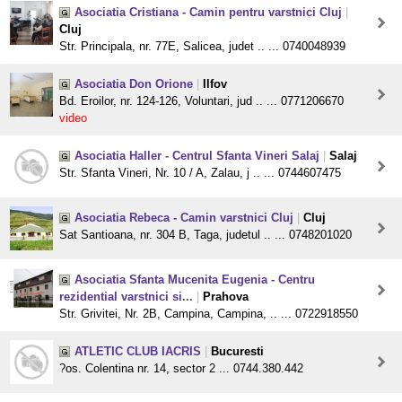
Asociatia Cristiana - Camin pentru varstnici Cluj
|
Cluj
Str. Principala, nr. 77E, Salicea, judet .. ... 0740048939
Asociatia Don Orione
|
Ilfov
Bd. Eroilor, nr. 124-126, Voluntari, jud .. ... 0771206670
video
Asociatia Haller - Centrul Sfanta Vineri Salaj
|
Salaj
Str. Sfanta Vineri, Nr. 10 / A, Zalau, j .. ... 0744607475
Asociatia Rebeca - Camin varstnici Cluj
|
Cluj
Sat Santioana, nr. 304 B, Taga, judetul .. ... 0748201020
Asociatia Sfanta Mucenita Eugenia - Centru
rezidential varstnici si...
|
Prahova
Str. Grivitei, Nr. 2B, Campina, Campina, .. ... 0722918550
ATLETIC CLUB IACRIS
|
Bucuresti
?os. Colentina nr. 14, sector 2 ... 0744.380.442