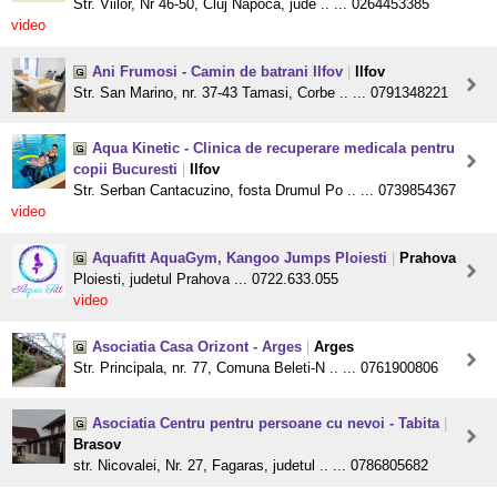
Str. Viilor, Nr 46-50, Cluj Napoca, jude .. ... 0264453385
video
Ani Frumosi - Camin de batrani Ilfov
|
Ilfov
Str. San Marino, nr. 37-43 Tamasi, Corbe .. ... 0791348221
Aqua Kinetic - Clinica de recuperare medicala pentru
copii Bucuresti
|
Ilfov
Str. Serban Cantacuzino, fosta Drumul Po .. ... 0739854367
video
Aquafitt AquaGym, Kangoo Jumps Ploiesti
|
Prahova
Ploiesti, judetul Prahova ... 0722.633.055
video
Asociatia Casa Orizont - Arges
|
Arges
Str. Principala, nr. 77, Comuna Beleti-N .. ... 0761900806
Asociatia Centru pentru persoane cu nevoi - Tabita
|
Brasov
str. Nicovalei, Nr. 27, Fagaras, judetul .. ... 0786805682