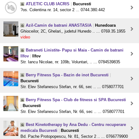
ATLETIC CLUB IACRIS
|
Bucuresti
?os. Colentina nr. 14, sector 2 ... 0744.380.442
Azil-Camin de batrani ANASTASIA
|
Hunedoara
Ghioceilor, 2C, Ghelari,, judetul Hunedo .. ... 0769.35.1955
video
Batraneti Linistite- Papu si Maia - Camin de batrani
Ilfov
|
Ilfov
Str. Iancu Nicolae, nr. 109b, Voluntari, .. ... 0784539835
Berry Fitness Spa - Bazin de inot Bucuresti
|
Bucuresti
Str. Elev Stefanescu Stefan, nr. 66, sec .. ... 0758077701
Berry Fitness Spa - Club de fitness si SPA Bucuresti
|
Bucuresti
Str. Elev Stefanescu Stefan, Nr. 66, sec .. ... 0758077701
Best Kinetotherapy by Ana Dedu - Centru recuperare
medicala Bucuresti
|
Bucuresti
Bd. Pache Protopopescu, Nr. 81, Sector 2 .. ... 0766779900