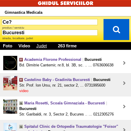
Gimnastica Medicala
produs / serviciu
strada, localitate, judet
Foto
Video
Judet
263 firme
Academia Florone Professional
|
Bucuresti
Bd. Dimitrie Cantemir, nr.8, bl. 3B, sc. .. ... 0763606638
Castelino Baby - Gradinita Bucuresti
|
Bucuresti
Str. Prof. Ion Ursu, nr. 21, sector 2, ... 0731995600
video
Maria Rosetti, Scoala Gimnaziala - Bucuresti
|
Bucuresti
Str. Garibaldi, nr. 3, Sector 2, Bucures .. ... 0212305276
Spitalul Clinic de Ortopedie Traumatologie "Foisor"