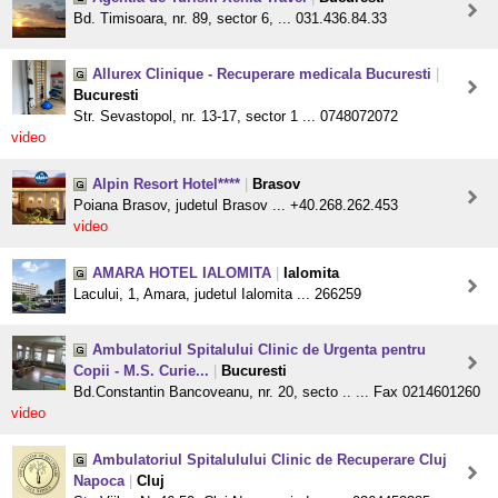
Bd. Timisoara, nr. 89, sector 6, ... 031.436.84.33
Allurex Clinique - Recuperare medicala Bucuresti
|
Bucuresti
Str. Sevastopol, nr. 13-17, sector 1 ... 0748072072
video
Alpin Resort Hotel****
|
Brasov
Poiana Brasov, judetul Brasov ... +40.268.262.453
video
AMARA HOTEL IALOMITA
|
Ialomita
Lacului, 1, Amara, judetul Ialomita ... 266259
Ambulatoriul Spitalului Clinic de Urgenta pentru
Copii - M.S. Curie...
|
Bucuresti
Bd.Constantin Bancoveanu, nr. 20, secto .. ... Fax 0214601260
video
Ambulatoriul Spitalulului Clinic de Recuperare Cluj
Napoca
|
Cluj