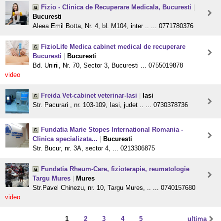
Fizio - Clinica de Recuperare Medicala, Bucuresti
|
Bucuresti
Aleea Emil Botta, Nr. 4, bl. M104, inter .. ... 0771780376
FizioLife Medica cabinet medical de recuperare
Bucuresti
|
Bucuresti
Bd. Unirii, Nr. 70, Sector 3, Bucuresti ... 0755019878
video
Freida Vet-cabinet veterinar-Iasi
|
Iasi
Str. Pacurari , nr. 103-109, Iasi, judet .. ... 0730378736
Fundatia Marie Stopes International Romania -
Clinica specializata...
|
Bucuresti
Str. Bucur, nr. 3A, sector 4, ... 0213306875
Fundatia Rheum-Care, fizioterapie, reumatologie
Targu Mures
|
Mures
Str.Pavel Chinezu, nr. 10, Targu Mures, .. ... 0740157680
video
1
2
3
4
5
ultima