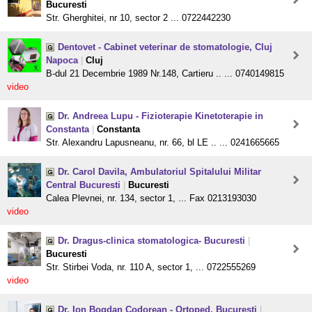
Bucuresti
Str. Gherghitei, nr 10, sector 2 ... 0722442230
Dentovet - Cabinet veterinar de stomatologie, Cluj
Napoca
|
Cluj
B-dul 21 Decembrie 1989 Nr.148, Cartieru .. ... 0740149815
video
Dr. Andreea Lupu - Fizioterapie Kinetoterapie in
Constanta
|
Constanta
Str. Alexandru Lapusneanu, nr. 66, bl LE .. ... 0241665665
Dr. Carol Davila, Ambulatoriul Spitalului Militar
Central Bucuresti
|
Bucuresti
Calea Plevnei, nr. 134, sector 1, ... Fax 0213193030
video
Dr. Dragus-clinica stomatologica- Bucuresti
|
Bucuresti
Str. Stirbei Voda, nr. 110 A, sector 1, ... 0722555269
video
Dr. Ion Bogdan Codorean - Ortoped, Bucuresti
|