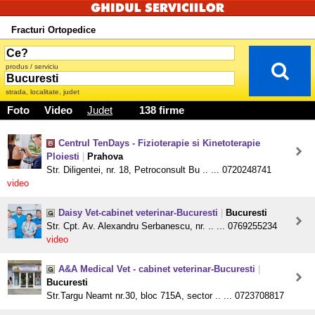
Fracturi Ortopedice
produs / serviciu
strada, localitate, judet
Foto
Video
Judet
138 firme
Centrul TenDays - Fizioterapie si Kinetoterapie
Ploiesti
|
Prahova
Str. Diligentei, nr. 18, Petroconsult Bu .. ... 0720248741
video
Daisy Vet-cabinet veterinar-Bucuresti
|
Bucuresti
Str. Cpt. Av. Alexandru Serbanescu, nr. .. ... 0769255234
video
A&A Medical Vet - cabinet veterinar-Bucuresti
|
Bucuresti
Str.Targu Neamt nr.30, bloc 715A, sector .. ... 0723708817