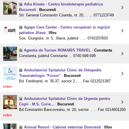
Adia Kineto - Centru kinetoterapie pediatrica
Bucuresti
|
Bucuresti
Str. General Constantin Coanda, nr. 20, .. ... 0771223749
Agape Care Center - Centru recuperari si ingrijiri
paliative Jilava
|
Ilfov
Sos. Giurgiului, nr. 5, Jilava, judetul .. ... 0742207833
Agentia de Turism ROMARIS TRAVEL
|
Constanta
Constanta, judetul Constanta ... 0740.699.699
Ambulatoriul Spitalului Clinic de Ortopedie
Traumatologie "Foisor"
|
Bucuresti
Bd. Ferdinand, nr. 35-37, sector 2 , ... Fax 0212521387
video
Ambulatoriul Spitalului Clinic de Urgenta pentru
Copii - M.S. Curie...
|
Bucuresti
Bd.Constantin Bancoveanu, nr. 20, sector .. ... Fax 0214601260
video
Animal Resort - Cabinet veterinar Domnesti
|
Ilfov