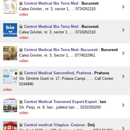
Centrul Medical Bio Terra Med
|
Bucuresti
Calea Grivitei , nr. 3, sector 1, ... 0724262110
video
Centrul Medical Bio Terra Med
|
Bucuresti
Calea Grivitei, nr. 3, sector 1 , ... 0724262110
video
Centrul Medical Bio Terra Med- Bucuresti
|
Bucuresti
Calea Grivitei, nr. 3, Sector 1, ... 0774022961
video
Centrul Medical Sanconfind, Prahova
|
Prahova
Str. Dimitrie Gusti nr. 17, Poiana Campi .. ... Call Center:
0244990
video
Centrul Medical Transmed Expert-Expert
|
Iasi
Str. Perju, nr. 9, Iasi , judetul Iasi ... 0232293293
video
Centrul medical Vitaplus- Craiova
|
Dolj