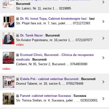
Bucuresti
Str. Lainici, Nr. 11, sector 1 ... 0219885
Dr. Kt. Ionut Topa, Cabinet kinetoterapie Iasi
|
Iasi
Str. Plopii fara sot, nr. 7, Iasi, judet .. ... 0721272393
Dr. Tarek Nazer
|
Bucuresti
Str.Aviator Popisteanu, nr. 16,sector 1, ... 0721197077
video
Ecomed Clinic, Bucuresti - Clinica de recuperare
medicala
|
Bucuresti
Corbeni, Nr 35, Sector 2, Bucuresti ... 0764803090
video
Estela Pet - cabinet veterinar Bucuresti
|
Bucuresti
Drumul Taberei, nr. 18, sector 6, ... 0765278449
Fanvet -cabinet veterinar-Suceava
|
Suceava
Str. Tomsa Stefan, nr. 4, Suceava, judet .. ... 0230210001