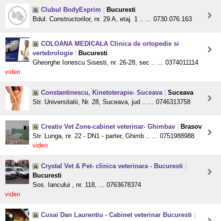
Clubul BodyExprim
|
Bucuresti
Bdul. Constructorilor, nr. 29 A, etaj. 1 .. ... 0730.076.163
COLOANA MEDICALA Clinica de ortopedie si
vertebrologie
|
Bucuresti
Gheorghe Ionescu Sisesti, nr. 26-28, sec .. ... 0374011114
video
Constantinescu, Kinetoterapie- Suceava
|
Suceava
Str. Universitatii, Nr. 28, Suceava, jud .. ... 0746313758
Creativ Vet Zone-cabinet veterinar- Ghimbav
|
Brasov
Str. Lunga, nr. 22 - DN1 - parter, Ghimb .. ... 0751988988
video
Crystal Vet & Pet- clinica veterinara - Bucuresti
|
Bucuresti
Sos. Iancului , nr. 118, ... 0763678374
video
Cusai Dan Laurentiu - Cabinet veterinar Bucuresti
|