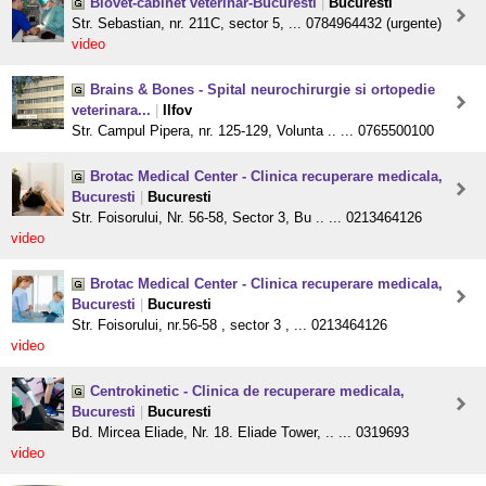
Biovet-cabinet veterinar-Bucuresti
|
Bucuresti
Str. Sebastian, nr. 211C, sector 5, ... 0784964432 (urgente)
video
Brains & Bones - Spital neurochirurgie si ortopedie
veterinara...
|
Ilfov
Str. Campul Pipera, nr. 125-129, Volunta .. ... 0765500100
Brotac Medical Center - Clinica recuperare medicala,
Bucuresti
|
Bucuresti
Str. Foisorului, Nr. 56-58, Sector 3, Bu .. ... 0213464126
video
Brotac Medical Center - Clinica recuperare medicala,
Bucuresti
|
Bucuresti
Str. Foisorului, nr.56-58 , sector 3 , ... 0213464126
video
Centrokinetic - Clinica de recuperare medicala,
Bucuresti
|
Bucuresti
Bd. Mircea Eliade, Nr. 18. Eliade Tower, .. ... 0319693
video