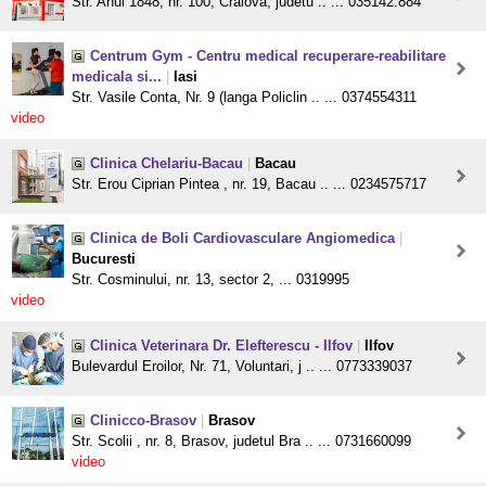
Str. Anul 1848, nr. 100, Craiova, judetu .. ... 035142.884
Centrum Gym - Centru medical recuperare-reabilitare
medicala si...
|
Iasi
Str. Vasile Conta, Nr. 9 (langa Policlin .. ... 0374554311
video
Clinica Chelariu-Bacau
|
Bacau
Str. Erou Ciprian Pintea , nr. 19, Bacau .. ... 0234575717
Clinica de Boli Cardiovasculare Angiomedica
|
Bucuresti
Str. Cosminului, nr. 13, sector 2, ... 0319995
video
Clinica Veterinara Dr. Elefterescu - Ilfov
|
Ilfov
Bulevardul Eroilor, Nr. 71, Voluntari, j .. ... 0773339037
Clinicco-Brasov
|
Brasov
Str. Scolii , nr. 8, Brasov, judetul Bra .. ... 0731660099
video