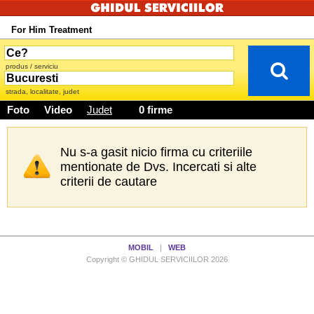
For Him Treatment
produs / serviciu
strada, localitate, judet
Foto
Video
Judet
0 firme
Nu s-a gasit nicio firma cu criteriile
mentionate de Dvs. Incercati si alte
criterii de cautare
MOBIL
|
WEB
Copyright © GHIDUL SERVICIILOR 2026