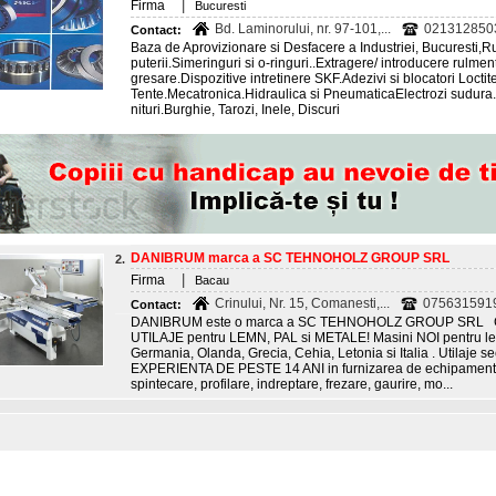
|
Firma
Bucuresti
Bd. Laminorului, nr. 97-101,...
0213128503
Contact:
Baza de Aprovizionare si Desfacere a Industriei, Bucuresti,R
puterii.Simeringuri si o-ringuri..Extragere/ introducere rulmen
gresare.Dispozitive intretinere SKF.Adezivi si blocatori Loctite
Tente.Mecatronica.Hidraulica si PneumaticaElectrozi sudura.S
nituri.Burghie, Tarozi, Inele, Discuri
DANIBRUM marca a SC TEHNOHOLZ GROUP SRL
2.
|
Firma
Bacau
Crinului, Nr. 15, Comanesti,...
075631591
Contact:
DANIBRUM este o marca a SC TEHNOHOLZ GROUP SRL 
UTILAJE pentru LEMN, PAL si METALE! Masini NOI pentru lem
Germania, Olanda, Grecia, Cehia, Letonia si Italia . Utilaj
EXPERIENTA DE PESTE 14 ANI in furnizarea de echipamente 
spintecare, profilare, indreptare, frezare, gaurire, mo...