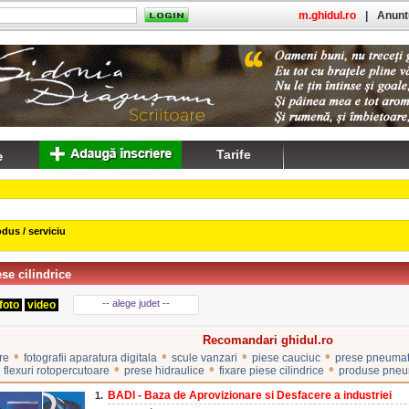
m.ghidul.ro
|
Anuntu
Tarife
dus / serviciu
ese cilindrice
-- alege judet --
foto
video
Recomandari ghidul.ro
•
•
•
•
re
fotografii aparatura digitala
scule vanzari
piese cauciuc
prese pneumat
•
•
•
 flexuri rotopercutoare
prese hidraulice
fixare piese cilindrice
produse pneu
BADI - Baza de Aprovizionare si Desfacere a industriei
1.