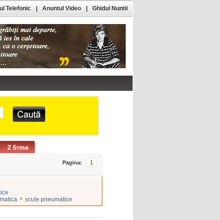
l Telefonic
|
Anuntul Video
|
Ghidul Nuntii
2 firme
1
Pagina:
ice
•
matica
scule pneumatice