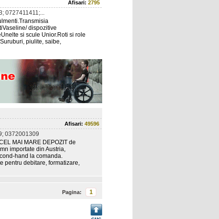
Afisari:
2795
; 0727411411;...
ulmenti.Transmisia
tiVaseline/ dispozitive
Unelte si scule Unior.Roti si role
uruburi, piulite, saibe,
Afisari:
49596
9; 0372001309
CEL MAI MARE DEPOZIT de
n importate din Austria,
e second-hand la comanda.
pentru debitare, formatizare,
1
Pagina: