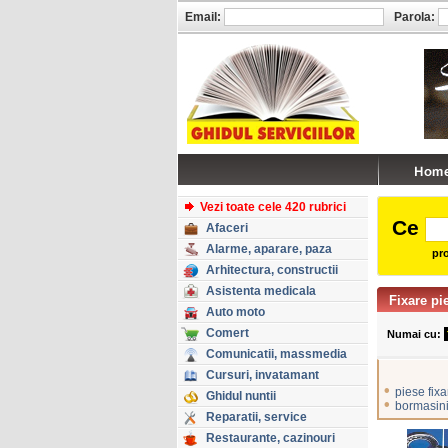
Email:
Parola:
Vezi toate cele 420 rubrici
Ce
Afaceri
Alarme, aparare, paza
pro
Arhitectura, constructii
Asistenta medicala
Fixare pi
Auto moto
Comert
Numai cu:
Comunicatii, massmedia
Cursuri, invatamant
•
piese fixa
Ghidul nuntii
•
bormasini
Reparatii, service
Restaurante, cazinouri