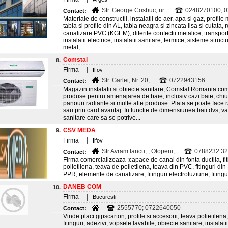
Str. George Cosbuc, nr....
0248270100; 0
Contact:
Materiale de constructii, instalatii de aer, apa si gaz, profil
tabla si profile din AL, tabla neagra si zincata lisa si cutata, 
canalizare PVC (KGEM), diferite confectii metalice, transport 
instalatii electrice, instalatii sanitare, termice, sisteme struc
metal,...
Comstal
8.
|
Firma
Ilfov
Str. Garlei, Nr. 20,...
0722943156
Contact:
Magazin instalatii si obiecte sanitare, Comstal Romania co
produse pentru amenajarea de baie, inclusiv cazi baie, chiu
panouri radiante si multe alte produse. Plata se poate face r
sau prin card avantaj. In functie de dimensiunea baii dvs, v
sanitare care sa se potrive...
CSV MEDA
9.
|
Firma
Ilfov
Str.Avram Iancu, , Otopeni,...
0788232 32
Contact:
Firma comercializeaza ;capace de canal din fonta ductila, fiti
polietilena, teava de polietilena, teava din PVC, fitinguri din
PPR, elemente de canalizare, fitinguri electrofuziune, fitingu
DANEB COM
10.
|
Firma
Bucuresti
2555770; 0722640050
Contact:
Vinde placi gipscarton, profile si accesorii, teava polietilena
fitinguri, adezivi, vopsele lavabile, obiecte sanitare, instalati