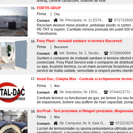
drenaj, camine canalizare, sisteme de fose
FORTIS GRUP
15.
|
Firma
Cluj
Str. Principala, nr. 1c,E576,...
072732600
Contact:
Reciclam deseuri mase plastice ,ambalaje plastic si carton , 
PE-TNT si naylon. Cantitate minima preluata din judet 500 k
Transilvania .
Foxy Plast - instalatii sanitare si termice Bucuresti
16.
|
Firma
Bucuresti
Intr. Simleu, Nr. 2, Sector...
0726600069
Contact:
Suntem o companie de instalatii sanitare si termice oferind s
comerciale. Foxy Plast Servicii este o companie de distribut
cu apa, încalzire termica, cu un mare accent pe încalzirea
servicii de înalta calitate, seriozitate si respect pentru clien
17.
Instal Dac, Chiajna Ilfov - Centrale si echipamente termic
|
Firma
Ilfov
Str. Industriilor, Nr 195A,...
0744423772 ; 
Contact:
Centrale termice cu functionare pe gaz, pe lemne (cu sau far
de expansiune, boilere sau puffere de mari capacitati, pompe, 
Izo Prod - Tevi preizolate si fitinguri preizolate, Mogosoaia 
18.
|
Firma
Ilfov
Str. Campului, Nr. 9, Sala G,...
07222327
Contact:
Lucrari de termoizolatie cu spuma poliuretanica utilizata pen
peretilor laterali, a tavanelor depozitelor, izolarea termica a c