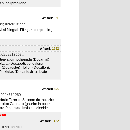
a si polipropilena
Afisari:
180
49; 0269218777
i si fitinguri. Fitinguri compresie ,
Afisari:
1692
 0262218203;...
, teava, din poliamida (Docamid),
ftalat (Docapet), polietilena
r (Docaester), Teflon (Docaflon),
lexiglas (Docaplexi), utilizate
Afisari:
420
 0214561269
entrale Termice Sisteme de incalzire
ctrice Carotare (gaurire in beton
are Proiectare instalatii electrice
nii...
Afisari:
1432
 0726126901;...