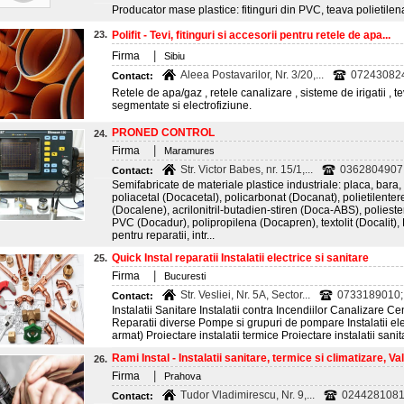
Producator mase plastice: fitinguri din PVC, teava polietilen
23.
Polifit - Tevi, fitinguri si accesorii pentru retele de apa...
|
Firma
Sibiu
Aleea Postavarilor, Nr. 3/20,...
07243082
Contact:
Retele de apa/gaz , retele canalizare , sisteme de irigatii , tev
segmentate si electrofiziune.
PRONED CONTROL
24.
|
Firma
Maramures
Str. Victor Babes, nr. 15/1,...
0362804907;
Contact:
Semifabricate de materiale plastice industriale: placa, bara
poliacetal (Docacetal), policarbonat (Docanat), polietilentere
(Docalene), acrilonitril-butadien-stiren (Doca-ABS), polieste
PVC (Docadur), polipropilena (Docapren), textolit (Docalit), P
pentru reparatii, intr...
Quick Instal reparatii Instalatii electrice si sanitare
25.
|
Firma
Bucuresti
Str. Vesliei, Nr. 5A, Sector...
0733189010;
Contact:
Instalatii Sanitare Instalatii contra Incendiilor Canalizare C
Reparatii diverse Pompe si grupuri de pompare Instalatii ele
armat) Proiectare instalatii termice Proiectare instalatii sanit
Rami Instal - Instalatii sanitare, termice si climatizare, Vale
26.
|
Firma
Prahova
Tudor Vladimirescu, Nr. 9,...
0244281081;
Contact: