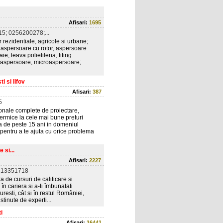
Afisari:
1695
5; 0256200278;...
r rezidentiale, agricole si urbane;
e, aspersoare cu rotor, aspersoare
ie, teava polietilena, fiting
le: aspersoare, microaspersoare;
i si Ilfov
Afisari:
387
5
nale complete de proiectare,
si termice la cele mai bune preturi
ta de peste 15 ani in domeniul
 pentru a te ajuta cu orice problema
 si...
Afisari:
2227
213351718
a de cursuri de calificare si
în cariera si a-ti îmbunatati
esti, cât si în restul României,
tinute de experti...
i
Afisari:
16441