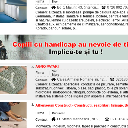
|
Firma
Ilfov
Bd. 1 Mai, nr. 43, (inter.cu...
0726 802 707
Contact:
Comercializeaza si monteaza: pompe de caldura apa-apa, 
Germania, instalatii sanitare si termice, boilere, centrale ter
si natural, lemne cu gazeificare, peleti, electrice: Ferroli, 
Chaffoteaux, echipamente de climatizare, aer conditionat, 
Korado, panouri solare, p...
AGRO PATAKI
2.
Satu
|
Firma
Mare
Calea Armatei Romane, nr. 42,...
0261863
Contact:
Comercializeaza: apersoare, conducte de picurare, seminte d
substraturi, ghiveci, sfoara, plase, saci plastic, folie ptr sol
hidrofoare, motopompe, fitinguri, conducte polietilena, si alt
instalarea sistemelor de irigare prin aspersie, microaspersie
3.
Athenaeum Construct - Constructii, reabilitari, finisaje, 
|
Firma
Bucuresti
Lt. Stefan Marinescu , Nr. 9,...
02131640
Contact:
Monteaza linoleum, mocheta, tapet si parchet in constructii c