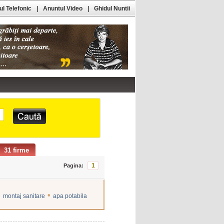
l Telefonic
|
Anuntul Video
|
Ghidul Nuntii
31 firme
1
Pagina:
•
•
montaj sanitare
apa potabila