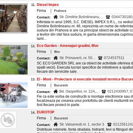
Diesel Impex
11.
|
Firma
Prahova
Str. Dimitrie Bolintineanu,...
0344730180;
Contact:
Infiintata in anul 1995, S.C. DIESEL IMPEX S.R.L., cu sediul i
Dimitrie Bolintineanu nr. 46, reprezinta un nume de referinta 
sudura din Prahova si are ca principal obiect de activitate c
a tevilor din otel fara sudura, in gama dimensionala cuprinsa
lami...
Eco Garden - Amenajari gradini, Ilfov
12.
|
Firma
Ilfov
Str. Primaverii, nr. 50...
0724537511
Contact:
SC ECO GARDEN SRL are ca obiect de activitate oferirea de 
spatii verzi). Executa lucrari specifice de intretinere a spati
fiecare din serviciile sale.
El - Mont - Proiectare si executie instalatii termice Bucur
13.
|
Firma
Bucuresti
Bd. Oaspetilor, nr. 22A,...
0212430957; 
Contact:
Fie ca este vorba de constructii si montaje electronice sau 
focalizeaza pe crearea unui portofoliu de clienti multumiti in
fost fiecare proiect in parte.
EUROTOP
14.
|
Firma
Bucuresti
Str. Valsanesti nr. 1, sector 3
0212561242
Contact:
Distribuie robinete, fonta stradala, hidranti, tevi si fitinguri 