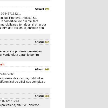
Afisari:
307
 0244571682;...
n jud. Prahova, Ploiesti, Str.
in comert de tevi din otel fara
omercializarea (en detail si en gros)
 intre ø88.9 si ø508, obtinute prin
Afisari:
132
servicii si produse: (amenajari
ului verde ofera garantie pentru
esti
Afisari:
447
0744677666
de sisteme de incalzire, El-Mont se
diferent cat de dificil sau complex a
Afisari:
603
; 0212561243
din polietilena, din PVC, sisteme