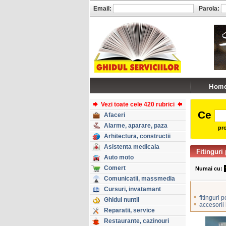
Email:
Parola:
Vezi toate cele 420 rubrici
Ce
Afaceri
Alarme, aparare, paza
pro
Arhitectura, constructii
Asistenta medicala
Fitinguri 
Auto moto
Comert
Numai cu:
Comunicatii, massmedia
Cursuri, invatamant
•
fitinguri p
Ghidul nuntii
•
accesorii 
Reparatii, service
Restaurante, cazinouri