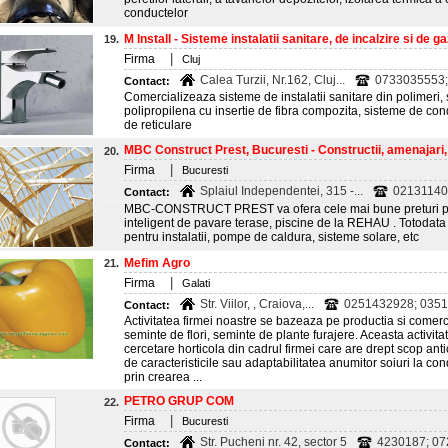
conductelor
M Install - Sisteme instalatii sanitare, de incalzire si de gaz
19.
|
Firma
Cluj
Calea Turzii, Nr.162, Cluj...
0733035553; 
Contact:
Comercializeaza sisteme de instalatii sanitare din polimeri, 
polipropilena cu insertie de fibra compozita, sisteme de cond
de reticulare
MBC Construct Prest, Bucuresti - Constructii, amenajari, 
20.
|
Firma
Bucuresti
Splaiul Independentei, 315 -...
0213114
Contact:
MBC-CONSTRUCT PREST va ofera cele mai bune preturi p
inteligent de pavare terase, piscine de la REHAU . Totodata 
pentru instalatii, pompe de caldura, sisteme solare, etc
Mefim Agro
21.
|
Firma
Galati
Str. Viilor, , Craiova,...
0251432928; 03514
Contact:
Activitatea firmei noastre se bazeaza pe productia si comer
seminte de flori, seminte de plante furajere. Aceasta activita
cercetare horticola din cadrul firmei care are drept scop antic
de caracteristicile sau adaptabilitatea anumitor soiuri la con
prin crearea ...
PETRO GRUP COM
22.
|
Firma
Bucuresti
Str. Pucheni nr. 42, sector 5
4230187; 07
Contact: