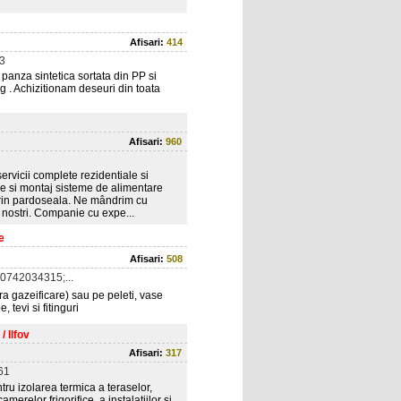
Afisari:
414
3
panza sintetica sortata din PP si
g . Achizitionam deseuri din toata
Afisari:
960
ervicii complete rezidentiale si
ie si montaj sisteme de alimentare
 prin pardoseala. Ne mândrim cu
tii nostri. Companie cu expe...
e
Afisari:
508
0742034315;...
a gazeificare) sau pe peleti, vase
tevi si fitinguri
/ Ilfov
Afisari:
317
61
tru izolarea termica a teraselor,
amerelor frigorifice, a instalatiilor si