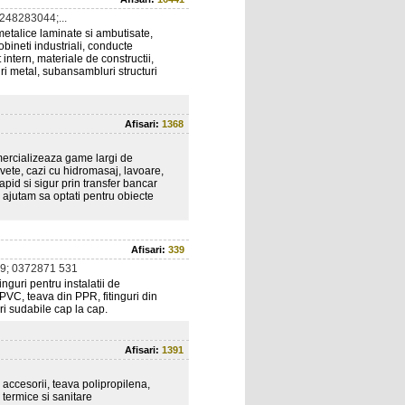
248283044;...
e metalice laminate si ambutisate,
robineti industriali, conducte
intern, materiale de constructii,
turi metal, subansambluri structuri
Afisari:
1368
mercializeaza game largi de
vete, cazi cu hidromasaj, lavoare,
apid si sigur prin transfer bancar
a ajutam sa optati pentru obiecte
Afisari:
339
9; 0372871 531
nguri pentru instalatii de
 PVC, teava din PPR, fitinguri din
ri sudabile cap la cap.
Afisari:
1391
, accesorii, teava polipropilena,
i termice si sanitare