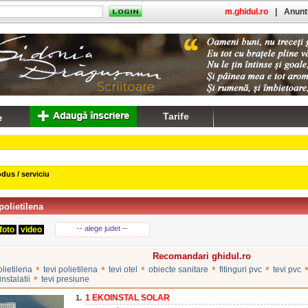
m.ghidul.ro
|
Anuntu
Tarife
dus / serviciu
polietilena
-- alege judet --
foto
video
Recomandari ghidul.ro
•
•
•
•
•
olietilena
tevi polietilena
tevi otel
obiecte sanitare
fitinguri pvc
tevi pvc
•
instalatii
tevi presiune
1 EKOINSTAL SOLAR
1.