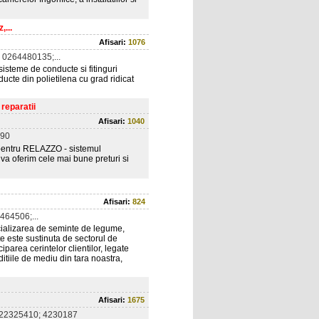
,...
Afisari:
1076
0264480135;...
sisteme de conducte si fitinguri
ucte din polietilena cu grad ridicat
reparatii
Afisari:
1040
090
entru RELAZZO - sistemul
va oferim cele mai bune preturi si
Afisari:
824
64506;...
cializarea de seminte de legume,
te este sustinuta de sectorul de
iparea cerintelor clientilor, legate
ditiile de mediu din tara noastra,
Afisari:
1675
22325410; 4230187