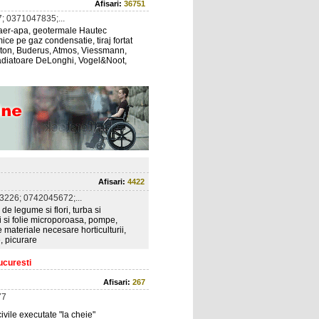
Afisari:
36751
; 0371047835;...
aer-apa, geotermale Hautec
mice pe gaz condensatie, tiraj fortat
Ariston, Buderus, Atmos, Viessmann,
radiatoare DeLonghi, Vogel&Noot,
Afisari:
4422
226; 0742045672;...
e legume si flori, turba si
arii si folie microporoasa, pompe,
e materiale necesare horticulturii,
, picurare
Bucuresti
Afisari:
267
77
ivile executate "la cheie"