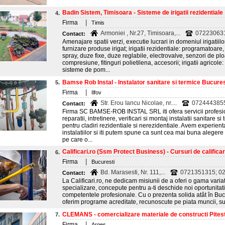
Badin Sistem, Timisoara - Sisteme de irigatii rezidentiale
4.
|
Firma
Timis
Armoniei , Nr.27, Timisoara,...
072230631
Contact:
Amenajare spatii verzi, executie lucrari in domeniul irigatiilo
furnizare produse irigat; irigatii rezidentiale: programatoar
spray, duze fixe, duze reglabile, electrovalve, senzori de ploa
compresiune, fitinguri polietilena, accesorii; irigatii agrico
sisteme de pom...
Bamse Rob Instal - Instalator sanitare si termice Bucurest
5.
|
Firma
Ilfov
Str. Erou Iancu Nicolae, nr....
072444385
Contact:
Firma SC BAMSE-ROB INSTAL SRL iti ofera servicii profesio
reparatii, intretinere, verificari si montaj instalatii sanitare 
pentru cladiri rezidentiale si nerezidentiale. Avem experien
instalatiilor si iti putem spune ca sunt cea mai buna alegere
pe care o...
Calificari.ro (Ssm Protect Business) - Cursuri de calificare
6.
|
Firma
Bucuresti
Bd. Marasesti, Nr. 111,...
0721351315; 0
Contact:
La Calificari.ro, ne dedicam misiunii de a oferi o gama variat
specializare, concepute pentru a-ti deschide noi oportunitati 
competentele profesionale. Cu o prezenta solida atât în Bucur
oferim programe acreditate, recunoscute pe piata muncii, sus
CLEMANS - comercializare materiale de constructi Pitest
7.
|
Firma
Arges