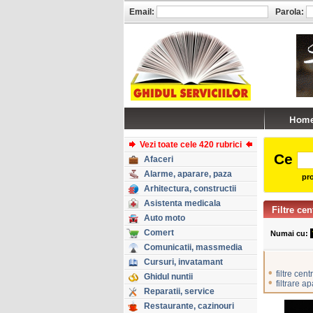
Email:
Parola:
Vezi toate cele 420 rubrici
Ce
Afaceri
Alarme, aparare, paza
pro
Arhitectura, constructii
Asistenta medicala
Filtre cen
Auto moto
Comert
Numai cu:
Comunicatii, massmedia
Cursuri, invatamant
•
filtre cent
Ghidul nuntii
•
filtrare a
Reparatii, service
Restaurante, cazinouri