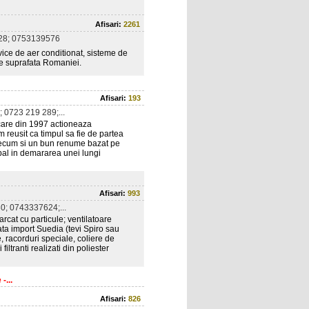
Afisari:
2261
28; 0753139576
rvice de aer conditionat, sisteme de
ate suprafata Romaniei.
Afisari:
193
 0723 219 289;...
 care din 1997 actioneaza
m reusit ca timpul sa fie de partea
precum si un bun renume bazat pe
ipal in demararea unei lungi
Afisari:
993
; 0743337624;...
arcat cu particule; ventilatoare
cata import Suedia (tevi Spiro sau
 racorduri speciale, coliere de
iltranti realizati din poliester
-...
Afisari:
826