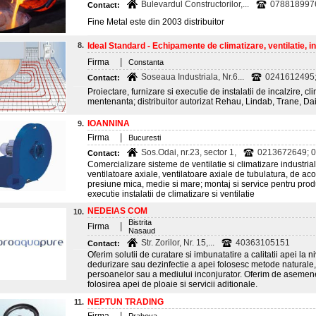
Bulevardul Constructorilor,...
078818997
Contact:
Fine Metal este din 2003 distribuitor
8.
Ideal Standard - Echipamente de climatizare, ventilatie, inc
|
Firma
Constanta
Soseaua Industriala, Nr.6...
0241612495
Contact:
Proiectare, furnizare si executie de instalatii de incalzire, cli
mentenanta; distribuitor autorizat Rehau, Lindab, Trane, Da
IOANNINA
9.
|
Firma
Bucuresti
Sos.Odai, nr.23, sector 1,
0213672649; 0
Contact:
Comercializare sisteme de ventilatie si climatizare industri
ventilatoare axiale, ventilatoare axiale de tubulatura, de aco
presiune mica, medie si mare; montaj si service pentru prod
executie instalatii de climatizare si ventilatie
NEDEIAS COM
10.
Bistrita
|
Firma
Nasaud
Str. Zorilor, Nr. 15,...
40363105151
Contact:
Oferim solutii de curatare si imbunatatire a calitatii apei la 
dedurizare sau dezinfectie a apei folosesc metode naturale,
persoanelor sau a mediului inconjurator. Oferim de asemene
folosirea apei de ploaie si servicii aditionale.
NEPTUN TRADING
11.
|