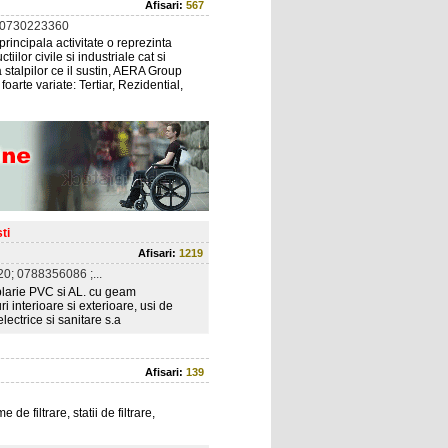
Afisari:
567
 0730223360
incipala activitate o reprezinta
tiilor civile si industriale cat si
 stalpilor ce il sustin, AERA Group
oarte variate: Tertiar, Rezidential,
ti
Afisari:
1219
0; 0788356086 ;...
amplarie PVC si AL. cu geam
ri interioare si exterioare, usi de
electrice si sanitare s.a
Afisari:
139
 filtrare, statii de filtrare,