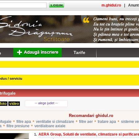
m.ghidul.ro
|
Anuntu
Tarife
dus / serviciu
trifugale
-- alege judet --
foto
video
Recomandari ghidul.ro
•
•
•
•
•
rifugale
filtre apa
ventilatie si climatizare
filtre aer
tratare apa
sisteme ven
•
•
pa
filtre presiune
ventilatoare axiale
AERA Group, Solutii de ventilatie, climatizare si purificare 
1.