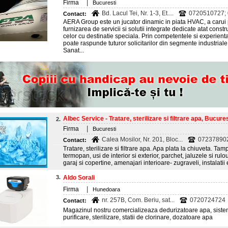
|
Firma
Bucuresti
Bd. Lacul Tei, Nr. 1-3, Et....
0720510727;
Contact:
AERA Group este un jucator dinamic in piata HVAC, a carui pr
furnizarea de servicii si solutii integrate dedicate atat construc
celor cu destinatie speciala. Prin competentele si experienta
poate raspunde tuturor solicitarilor din segmente industriale f
Sanat...
Albec Service - Tratare, sterilizare si filtrare apa, Bucures
2.
|
Firma
Bucuresti
Calea Mosilor, Nr. 201, Bloc...
072378902
Contact:
Tratare, sterilizare si filtrare apa. Apa plata la chiuveta. T
termopan, usi de interior si exterior, parchet, jaluzele si rulou
garaj si copertine, amenajari interioare- zugraveli, instalatii 
3.
Aldo Sorali
|
Firma
Hunedoara
nr. 257B, Com. Beriu, sat...
0720724724
Contact:
Magazinul nostru comercializeaza dedurizatoare apa, sisteme de
purificare, sterilizare, statii de clorinare, dozatoare apa