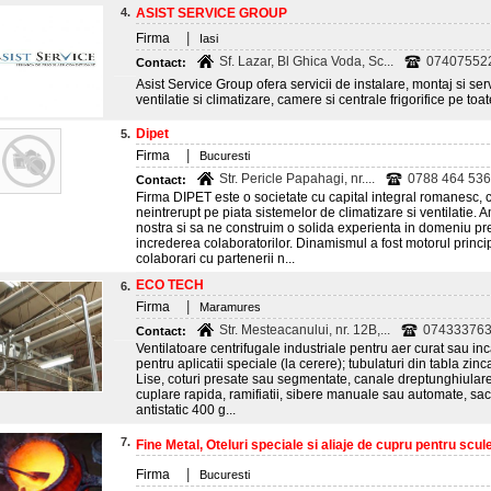
4.
ASIST SERVICE GROUP
|
Firma
Iasi
Sf. Lazar, Bl Ghica Voda, Sc...
07407552
Contact:
Asist Service Group ofera servicii de instalare, montaj si se
ventilatie si climatizare, camere si centrale frigorifice pe to
Dipet
5.
|
Firma
Bucuresti
Str. Pericle Papahagi, nr....
0788 464 536;
Contact:
Firma DIPET este o societate cu capital integral romanesc,
neintrerupt pe piata sistemelor de climatizare si ventilatie. A
nostra si sa ne construim o solida experienta in domeniu 
increderea colaboratorilor. Dinamismul a fost motorul princ
colaborari cu partenerii n...
ECO TECH
6.
|
Firma
Maramures
Str. Mesteacanului, nr. 12B,...
0743337630
Contact:
Ventilatoare centrifugale industriale pentru aer curat sau inc
pentru aplicatii speciale (la cerere); tubulaturi din tabla zin
Lise, coturi presate sau segmentate, canale dreptunghiulare,
cuplare rapida, ramifiatii, sibere manuale sau automate, saci f
antistatic 400 g...
7.
Fine Metal, Oteluri speciale si aliaje de cupru pentru scule 
|
Firma
Bucuresti