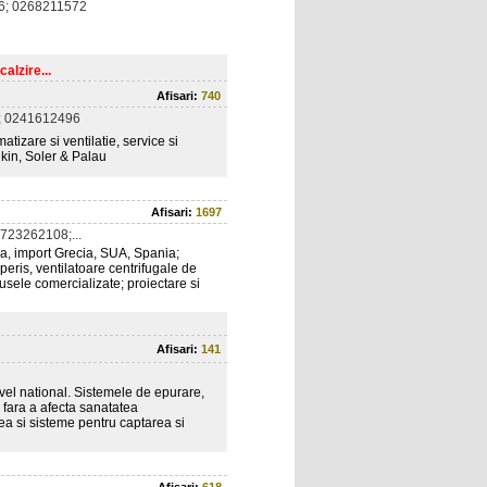
6; 0268211572
alzire...
Afisari:
740
; 0241612496
matizare si ventilatie, service si
ikin, Soler & Palau
Afisari:
1697
723262108;...
ala, import Grecia, SUA, Spania;
peris, ventilatoare centrifugale de
usele comercializate; proiectare si
Afisari:
141
nivel national. Sistemele de epurare,
 fara a afecta sanatatea
a si sisteme pentru captarea si