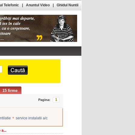
l Telefonic
|
Anuntul Video
|
Ghidul Nuntii
15 firme
1
Pagina:
•
tilatie
service instalatii a/c
a...