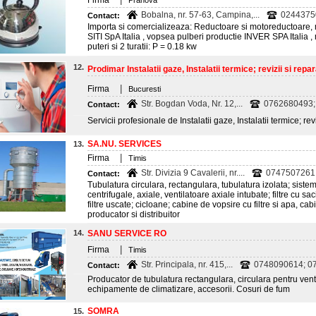
Firma
Prahova
Bobalna, nr. 57-63, Campina,...
0244375
Contact:
Importa si comercializeaza: Reductoare si motoreductoare, m
SITI SpA Italia , vopsea pulberi productie INVER SPA Italia 
puteri si 2 turatii: P = 0.18 kw
12.
Prodimar Instalatii gaze, Instalatii termice; revizii si reparat
|
Firma
Bucuresti
Str. Bogdan Voda, Nr. 12,...
0762680493; 
Contact:
Servicii profesionale de Instalatii gaze, Instalatii termice; revi
SA.NU. SERVICES
13.
|
Firma
Timis
Str. Divizia 9 Cavalerii, nr....
0747507261
Contact:
Tubulatura circulara, rectangulara, tubulatura izolata; siste
centrifugale, axiale, ventilatoare axiale intubate; filtre cu sa
filtre uscate; cicloane; cabine de vopsire cu filtre si apa, cab
producator si distribuitor
14.
SANU SERVICE RO
|
Firma
Timis
Str. Principala, nr. 415,...
0748090614; 0
Contact:
Producator de tubulatura rectangulara, circulara pentru ventil
echipamente de climatizare, accesorii. Cosuri de fum
SOMRA
15.