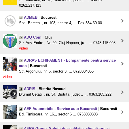
0262.217.113
ADMEB
|
Bucuresti
Sos. Berceni , nr. 108, sector 4, ... Fax 334.60.00
ADQ Com
|
Cluj
Str. Ady Endre , Nr. 20, Cluj Napoca, ju .. ... 0748.115.098
video
ADRAS ECHIPAMENT - Echipamente pentru service
auto
|
Bucuresti
Str. Argonului, nr. 6, sector 3, ... 0728304065
video
ADRIS
|
Bistrita Nasaud
Drumul Cetatii , nr. 34, Bistrita, judet .. ... 0363.105.222
AEF Automobile - Service auto Bucuresti
|
Bucuresti
Bd. Timisoara, nr. 161, sector 6 ... 0753030303
AERA Group, Solutii de ventilatie, climatizare si