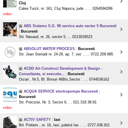
Cluj
Calea Turzii, nr. 161, Cluj Napoca, jude .. ... 0264594286
video
ABS Sistems S.G. 98 service auto sector 5 Bucuresti
|
Bucuresti
Str. Nasaud, nr. 26, sector 5, ... 0213018523
ABSOLUT WATER PROCESS
|
Bucuresti
Str. Jean Steriadi nr. 24-28, ap. 7, sec .. ... 0722.209.885
ACDD Art Construct Development & Design -
Consultanta, si executie...
|
Bucuresti
Orzari , Nr.5, Bl. Birouri 46Bis,Sector .. ... 0744536162
ACQUA SERVICE electropompe Bucuresti
|
Bucuresti
Str. Preciziei, Nr. 3, Sector 6, ... 021.318.38.81
video
ACTIV SAFETY
|
Iasi
Bd. Poitiers , nr. 16, Iasi, judetul Ias .. ... 0727.036.911