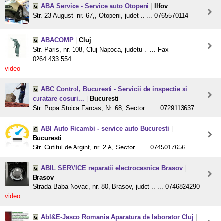
ABA Service - Service auto Otopeni
|
Ilfov
Str. 23 August, nr. 67,, Otopeni, judet .. ... 0765570114
ABACOMP
|
Cluj
Str. Paris, nr. 108, Cluj Napoca, judetu .. ... Fax
0264.433.554
video
ABC Control, Bucuresti - Servicii de inspectie si
curatare cosuri...
|
Bucuresti
Str. Popa Stoica Farcas, Nr. 68, Sector .. ... 0729113637
ABI Auto Ricambi - service auto Bucuresti
|
Bucuresti
Str. Cutitul de Argint, nr. 2 A, Sector .. ... 0745017656
ABIL SERVICE reparatii electrocasnice Brasov
|
Brasov
Strada Baba Novac, nr. 80, Brasov, judet .. ... 0746824290
video
Abl&E-Jasco Romania Aparatura de laborator Cluj
|