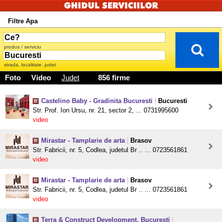
Filtre Apa
produs / serviciu
strada, localitate, judet
Foto
Video
Judet
856 firme
Castelino Baby - Gradinita Bucuresti
|
Bucuresti
Str. Prof. Ion Ursu, nr. 21, sector 2, ... 0731995600
video
Mirastar - Tamplarie de arta
|
Brasov
Str. Fabricii, nr. 5, Codlea, judetul Br .. ... 0723561861
video
Mirastar - Tamplarie de arta
|
Brasov
Str. Fabricii, nr. 5, Codlea, judetul Br .. ... 0723561861
video
Terra & Construct Development, Bucuresti
|