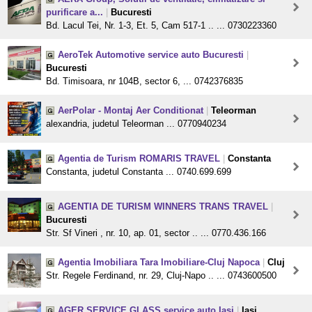
purificare a...
|
Bucuresti
Bd. Lacul Tei, Nr. 1-3, Et. 5, Cam 517-1 .. ... 0730223360
AeroTek Automotive service auto Bucuresti
|
Bucuresti
Bd. Timisoara, nr 104B, sector 6, ... 0742376835
AerPolar - Montaj Aer Conditionat
|
Teleorman
alexandria, judetul Teleorman ... 0770940234
Agentia de Turism ROMARIS TRAVEL
|
Constanta
Constanta, judetul Constanta ... 0740.699.699
AGENTIA DE TURISM WINNERS TRANS TRAVEL
|
Bucuresti
Str. Sf Vineri , nr. 10, ap. 01, sector .. ... 0770.436.166
Agentia Imobiliara Tara Imobiliare-Cluj Napoca
|
Cluj
Str. Regele Ferdinand, nr. 29, Cluj-Napo .. ... 0743600500
AGER SERVICE GLASS service auto Iasi
|
Iasi