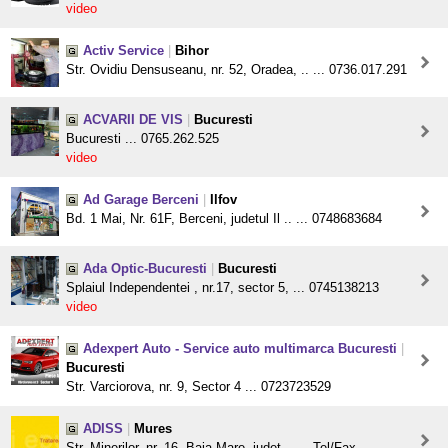
video
Activ Service
|
Bihor
Str. Ovidiu Densuseanu, nr. 52, Oradea, .. ... 0736.017.291
ACVARII DE VIS
|
Bucuresti
Bucuresti ... 0765.262.525
video
Ad Garage Berceni
|
Ilfov
Bd. 1 Mai, Nr. 61F, Berceni, judetul Il .. ... 0748683684
Ada Optic-Bucuresti
|
Bucuresti
Splaiul Independentei , nr.17, sector 5, ... 0745138213
video
Adexpert Auto - Service auto multimarca Bucuresti
|
Bucuresti
Str. Varciorova, nr. 9, Sector 4 ... 0723723529
ADISS
|
Mures
Str. Minerilor, nr. 16, Baia Mare, judet .. ... Tel/Fax