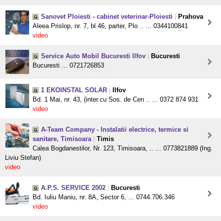
Sanovet Ploiesti - cabinet veterinar-Ploiesti
|
Prahova
Aleea Prislop, nr. 7, bl 46, parter, Plo .. ... 0344100841
video
Service Auto Mobil Bucuresti Ilfov
|
Bucuresti
Bucuresti ... 0721726853
1 EKOINSTAL SOLAR
|
Ilfov
Bd. 1 Mai, nr. 43, (inter.cu Sos. de Cen .. ... 0372 874 931
video
A-Team Company - Instalatii electrice, termice si
sanitare, Timisoara
|
Timis
Calea Bogdanestilor, Nr. 123, Timisoara, .. ... 0773821889 (Ing.
Liviu Stefan)
video
A.P.S. SERVICE 2002
|
Bucuresti
Bd. Iuliu Maniu, nr. 8A, Sector 6, ... 0744.706.346
video