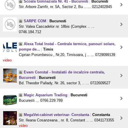
Scoala Gimnaziala Nr. 41 - Bucuresti
|
Bucuresti
Str. Arbore Zamfir, nr. 5A, Sector 2, Bu .. ... 0212402845
SARPE COM
|
Bucuresti
Str. Valea Cascadelor nr. 18bis (Complex .. ...
0746.184.712
Alexa Total Instal - Centrale termice, panouri solare,
pompe de...
|
Timis
Ciprian Porumbescu , Nr.20, Timisoara, j .. ... 0729099139
video
Evam Constal - Instalatii de incalzire centrala,
Bucuresti
|
Bucuresti
Bd. Theodor Pallady, Nr. 26, sector 3, .. ... 0722609527
Magic Aquarium Trading
|
Bucuresti
Bucuresti ... 0766.229.789
MegaVet-cabinet veterinar- Constanta
|
Constanta
Str. Ileana Cosanzeana , nr. 8, Constant .. ... 0341173355
video