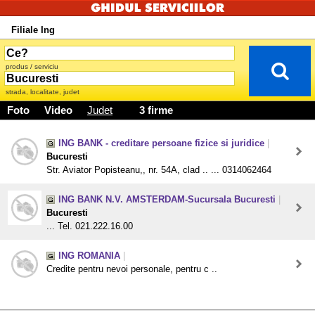
Filiale Ing
produs / serviciu
strada, localitate, judet
Foto
Video
Judet
3 firme
ING BANK - creditare persoane fizice si juridice
|
Bucuresti
Str. Aviator Popisteanu,, nr. 54A, clad .. ... 0314062464
ING BANK N.V. AMSTERDAM-Sucursala Bucuresti
|
Bucuresti
... Tel. 021.222.16.00
ING ROMANIA
|
Credite pentru nevoi personale, pentru c ..