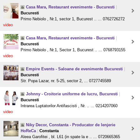
Casa Mara, Restaurant evenimente - Bucuresti
|
Bucuresti
Primo Nebiolo , Nr.1, sector 1, Bucurest .. ... 0762726272
video
Casa Mara, Restaurant evenimente - Bucuresti
|
Bucuresti
Primo Nebiolo , Nr.1, Sector 1, Bucurest .. ... 0768793155
video
Empire Events - Saloane de evenimente Bucuresti
|
Bucuresti
Str. Popa Lazar, nr. 5-25, sector 2, ... 0727745589
Johnny - Croitorie uniforme de lucru, Bucuresti
|
Bucuresti
Intrarea Luptatorilor Antifascisti , Nr. .. ... 0214207060
video
Niky Decor, Constanta - Producator de lenjerie
HoReCa
|
Constanta
Aleea Garofitei , bl. L61 (in spate la e .. ... 0720665365