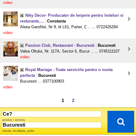
video
Niky Decor- Producator de lenjerie pentru hoteluri si
resturante,...
|
Constanta
Aleea Garofitei, Nr 9, bl L61, Parter, C .. ... 0722426284
video
Passion Club, Restaurant - Bucuresti
|
Bucuresti
Valea Oltului, Nr. 117A, Sector 6, Bucur .. ... 0745111107
video
Royal Mariage - Toate serviciile pentru o nunta
perfecta
|
Bucuresti
Bucuresti ... 0377100903
video
1
2
produs / serviciu
strada, localitate, judet