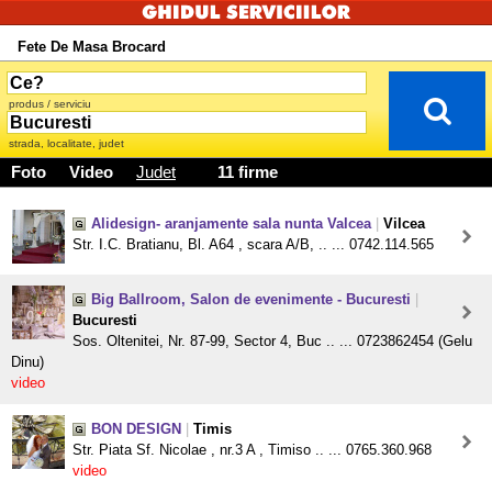
Fete De Masa Brocard
produs / serviciu
strada, localitate, judet
Foto
Video
Judet
11 firme
Alidesign- aranjamente sala nunta Valcea
|
Vilcea
Str. I.C. Bratianu, Bl. A64 , scara A/B, .. ... 0742.114.565
Big Ballroom, Salon de evenimente - Bucuresti
|
Bucuresti
Sos. Oltenitei, Nr. 87-99, Sector 4, Buc .. ... 0723862454 (Gelu
Dinu)
video
BON DESIGN
|
Timis
Str. Piata Sf. Nicolae , nr.3 A , Timiso .. ... 0765.360.968
video