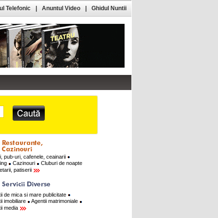
l Telefonic
|
Anuntul Video
|
Ghidul Nuntii
i, pub-uri, cafenele, ceainarii
ring
Cazinouri
Cluburi de noapte
tarii, patiserii
ii de mica si mare publicitate
ii imobiliare
Agentii matrimoniale
ii media