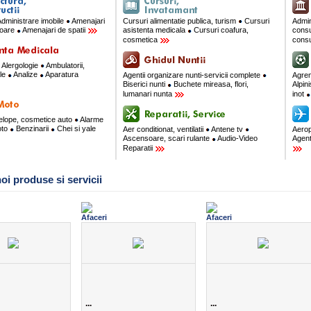
dministrare imobile
Amenajari
Cursuri alimentatie publica, turism
Cursuri
Admin
rioare
Amenajari de spatii
asistenta medicala
Cursuri coafura,
consu
cosmetica
consu
Alergologie
Ambulatorii,
ale
Analize
Aparatura
Agentii organizare nunti-servicii complete
Agre
Biserici nunti
Buchete mireasa, flori,
Alpin
lumanari nunta
inot
velope, cosmetice auto
Alarme
oto
Benzinarii
Chei si yale
Aer conditionat, ventilatii
Antene tv
Aerop
Ascensoare, scari rulante
Audio-Video
Agent
Reparatii
oi produse si servicii
...
...