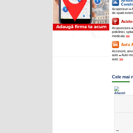
Acoperisuri
A
de spatii exte
Acupunctura
policlinici, spit
medicala
Accesorii, an
auto
Auto-m
auto
Cele mai n
...