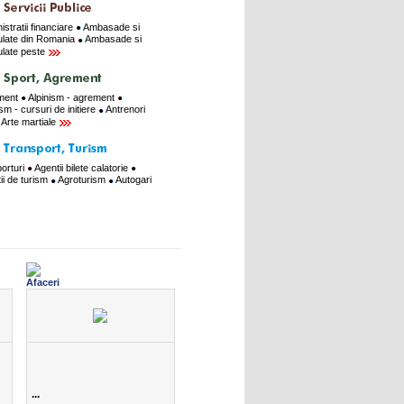
istratii financiare
Ambasade si
late din Romania
Ambasade si
late peste
ment
Alpinism - agrement
ism - cursuri de initiere
Antrenori
Arte martiale
orturi
Agentii bilete calatorie
ii de turism
Agroturism
Autogari
...