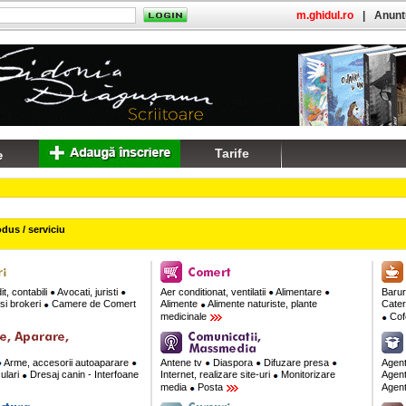
m.ghidul.ro
|
Anuntu
Tarife
dus / serviciu
t, contabili
Avocati, juristi
Aer conditionat, ventilatii
Alimentare
Barur
si brokeri
Camere de Comert
Alimente
Alimente naturiste, plante
Cate
medicinale
Cofe
Arme, accesorii autoaparare
Antene tv
Diaspora
Difuzare presa
Agent
culari
Dresaj canin - Interfoane
Internet, realizare site-uri
Monitorizare
Agent
media
Posta
Agent