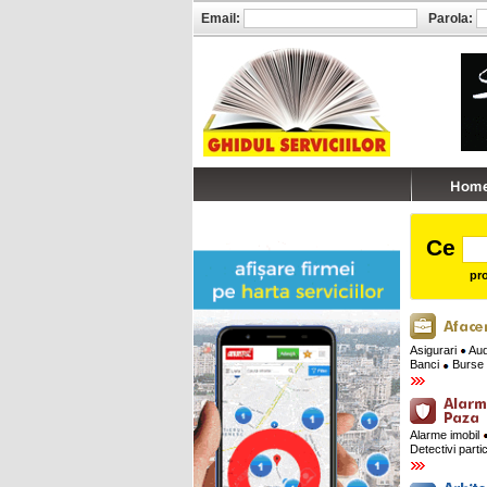
Email:
Parola:
Ce
pro
Asigurari
Audi
Banci
Burse 
Alarme imobil
Detectivi parti