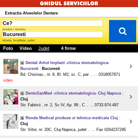
Extractia Alveolelor Dentare
produs / serviciu
strada, localitate, judet
Foto
Video
Judet
4 firme
Dental Artist Implant -clinica stomatologica-
Bucuresti
|
Bucuresti
Bd. Chisinau , nr. 8, Bl. M2, sc. C, par .. ... 0318057871
video
DentoSanMed -clinica stomatologica- Cluj Napoca
|
Cluj
Str. Fabricii , nr. 2, Sc IV, Ap. 99 , C .. ... 0733.974.497
Ronda Medical produse si tehnica medicala Cluj
|
Cluj
Str. Viilor, nr. 20C, Cluj-Napoca, judet .. ... Fax 0264237295