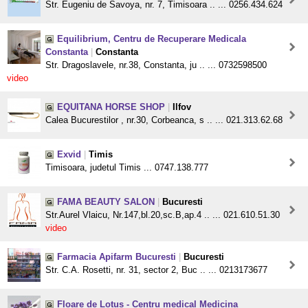
Str. Eugeniu de Savoya, nr. 7, Timisoara .. ... 0256.434.624
Equilibrium, Centru de Recuperare Medicala
Constanta
|
Constanta
Str. Dragoslavele, nr.38, Constanta, ju .. ... 0732598500
video
EQUITANA HORSE SHOP
|
Ilfov
Calea Bucurestilor , nr.30, Corbeanca, s .. ... 021.313.62.68
Exvid
|
Timis
Timisoara, judetul Timis ... 0747.138.777
FAMA BEAUTY SALON
|
Bucuresti
Str.Aurel Vlaicu, Nr.147,bl.20,sc.B,ap.4 .. ... 021.610.51.30
video
Farmacia Apifarm Bucuresti
|
Bucuresti
Str. C.A. Rosetti, nr. 31, sector 2, Buc .. ... 0213173677
Floare de Lotus - Centru medical Medicina