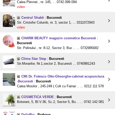
Calea Plevnei , nr. 145, ... 0742.099.094
video
Centrul Shakti
|
Bucuresti
Str. Cristofor Columb, nr. 3, sector 1, ... 0311072943
video
CHARM BEAUTY magazin cosmetice Bucuresti
|
Bucuresti
Str. Pelinului , nr. 8-12, Sector 3, Buc .. ... 0732985682
Clima Star Step
|
Bucuresti
Str.Morarilor, Nr.1,sector 2, Bucuresti ... 0740981243
CMI Dr. Fotescu Otto-Gheorghe-cabinet acupunctura
-Bucuresti
|
Bucuresti
Calea Mosilor , 245-249 ( Colt cu Fainar .. ... 0212 111 578
COSMETICA VERDE
|
Bucuresti
Botorani, 5, Bl.V.36, Sc.2, Sector 5, Bu .. ... 0742 142 081
DailyBio
|
Prahova