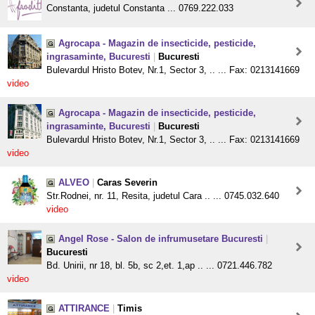
Constanta, judetul Constanta ... 0769.222.033
Agrocapa - Magazin de insecticide, pesticide,
ingrasaminte, Bucuresti
|
Bucuresti
Bulevardul Hristo Botev, Nr.1, Sector 3, .. ... Fax: 0213141669
video
Agrocapa - Magazin de insecticide, pesticide,
ingrasaminte, Bucuresti
|
Bucuresti
Bulevardul Hristo Botev, Nr.1, Sector 3, .. ... Fax: 0213141669
video
ALVEO
|
Caras Severin
Str.Rodnei, nr. 11, Resita, judetul Cara .. ... 0745.032.640
video
Angel Rose - Salon de infrumusetare Bucuresti
|
Bucuresti
Bd. Unirii, nr 18, bl. 5b, sc 2,et. 1,ap .. ... 0721.446.782
video
ATTIRANCE
|
Timis