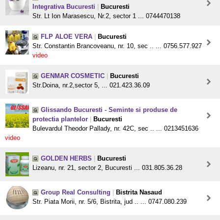
Integrativa Bucuresti
|
Bucuresti
Str. Lt Ion Marasescu, Nr.2, sector 1 ... 0744470138
FLP ALOE VERA
|
Bucuresti
Str. Constantin Brancoveanu, nr. 10, sec .. ... 0756.577.927
video
GENMAR COSMETIC
|
Bucuresti
Str.Doina, nr.2,sector 5, ... 021.423.36.09
Glissando Bucuresti - Seminte si produse de
protectia plantelor
|
Bucuresti
Bulevardul Theodor Pallady, nr. 42C, sec .. ... 0213451636
video
GOLDEN HERBS
|
Bucuresti
Lizeanu, nr. 21, sector 2, Bucuresti ... 031.805.36.28
Group Real Consulting
|
Bistrita Nasaud
Str. Piata Morii, nr. 5/6, Bistrita, jud .. ... 0747.080.239