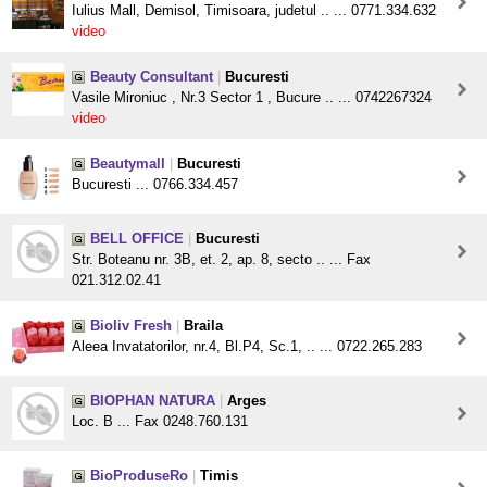
Iulius Mall, Demisol, Timisoara, judetul .. ... 0771.334.632
video
Beauty Consultant
|
Bucuresti
Vasile Mironiuc , Nr.3 Sector 1 , Bucure .. ... 0742267324
video
Beautymall
|
Bucuresti
Bucuresti ... 0766.334.457
BELL OFFICE
|
Bucuresti
Str. Boteanu nr. 3B, et. 2, ap. 8, secto .. ... Fax
021.312.02.41
Bioliv Fresh
|
Braila
Aleea Invatatorilor, nr.4, Bl.P4, Sc.1, .. ... 0722.265.283
BIOPHAN NATURA
|
Arges
Loc. B ... Fax 0248.760.131
BioProduseRo
|
Timis