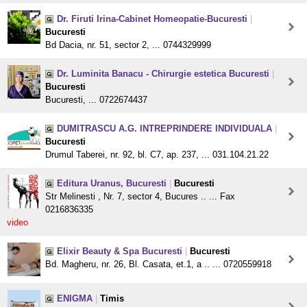
Dr. Firuti Irina-Cabinet Homeopatie-Bucuresti
|
Bucuresti
Bd Dacia, nr. 51, sector 2, ... 0744329999
Dr. Luminita Banacu - Chirurgie estetica Bucuresti
|
Bucuresti
Bucuresti, ... 0722674437
DUMITRASCU A.G. INTREPRINDERE INDIVIDUALA
|
Bucuresti
Drumul Taberei, nr. 92, bl. C7, ap. 237, ... 031.104.21.22
Editura Uranus, Bucuresti
|
Bucuresti
Str Melinesti , Nr. 7, sector 4, Bucures .. ... Fax
0216836335
video
Elixir Beauty & Spa Bucuresti
|
Bucuresti
Bd. Magheru, nr. 26, Bl. Casata, et.1, a .. ... 0720559918
ENIGMA
|
Timis