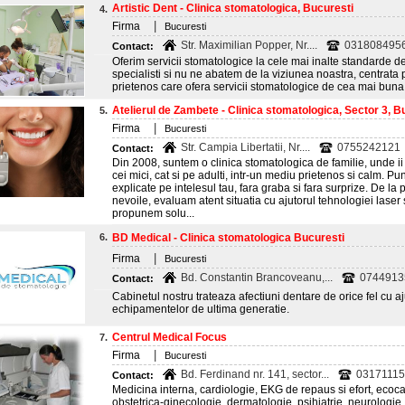
Artistic Dent - Clinica stomatologica, Bucuresti
4.
|
Firma
Bucuresti
Str. Maximilian Popper, Nr....
0318084956
Contact:
Oferim servicii stomatologice la cele mai inalte standarde d
specialisti si nu ne abatem de la viziunea noastra, centrata 
prietenos care ofera servicii stomatologice de cea mai buna c
Atelierul de Zambete - Clinica stomatologica, Sector 3, B
5.
|
Firma
Bucuresti
Str. Campia Libertatii, Nr....
0755242121
Contact:
Din 2008, suntem o clinica stomatologica de familie, unde ii
cei mici, cat si pe adulti, intr-un mediu prietenos si calm. 
explicate pe intelesul tau, fara graba si fara surprize. De la 
nevoile, evaluam atent situatia cu ajutorul tehnologiei laser
propunem solu...
6.
BD Medical - Clinica stomatologica Bucuresti
|
Firma
Bucuresti
Bd. Constantin Brancoveanu,...
0744913
Contact:
Cabinetul nostru trateaza afectiuni dentare de orice fel cu aju
echipamentelor de ultima generatie.
Centrul Medical Focus
7.
|
Firma
Bucuresti
Bd. Ferdinand nr. 141, sector...
03171115
Contact:
Medicina interna, cardiologie, EKG de repaus si efort, ecoca
obstetrica-ginecologie, dermatologie, psihiatrie, neurologie