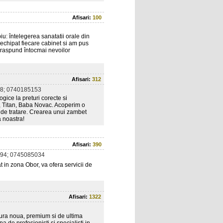
Afisari:
100
u: întelegerea sanatatii orale din
 echipat fiecare cabinet si am pus
e raspund întocmai nevoilor
Afisari:
312
8; 0740185153
gice la preturi corecte si
r, Titan, Baba Novac. Acoperim o
i de tratare. Crearea unui zambet
 noastra!
Afisari:
390
94; 0745085034
t in zona Obor, va ofera servicii de
Afisari:
1322
ura noua, premium si de ultima