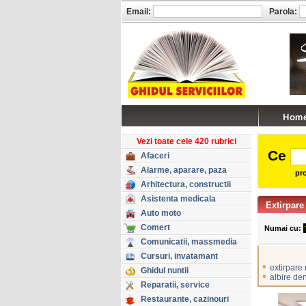
Email:
Parola:
Vezi toate cele 420 rubrici
Ce
Afaceri
Alarme, aparare, paza
pro
Arhitectura, constructii
Asistenta medicala
Extirpare
Auto moto
Comert
Numai cu:
Comunicatii, massmedia
Cursuri, invatamant
•
extirpare
Ghidul nuntii
•
albire de
Reparatii, service
Restaurante, cazinouri