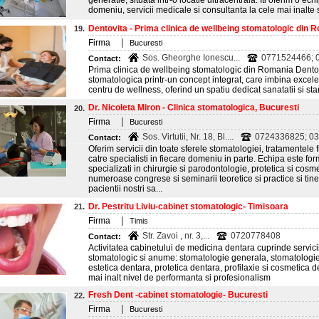
generatie, situata intr-o locatie ultracentrala. Iti oferim o echi
domeniu, servicii medicale si consultanta la cele mai inalte
Dentovita - Prima clinica de wellbeing stomatologic din R
19.
|
Firma
Bucuresti
Sos. Gheorghe Ionescu...
0771524466; 
Contact:
Prima clinica de wellbeing stomatologic din Romania Dento
stomatologica printr-un concept integrat, care imbina excele
centru de wellness, oferind un spatiu dedicat sanatatii si star
Dr. Nicoleta Miron - Clinica stomatologica, Bucuresti
20.
|
Firma
Bucuresti
Sos. Virtutii, Nr. 18, Bl....
0724336825; 0
Contact:
Oferim servicii din toate sferele stomatologiei, tratamentele 
catre specialisti in fiecare domeniu in parte. Echipa este form
specializati in chirurgie si parodontologie, protetica si cosm
numeroase congrese si seminarii teoretice si practice si tin
pacientii nostri sa...
Dr. Pestritu Liviu-cabinet stomatologic- Timisoara
21.
|
Firma
Timis
Str. Zavoi , nr. 3,...
0720778408
Contact:
Activitatea cabinetului de medicina dentara cuprinde servici
stomatologic si anume: stomatologie generala, stomatologie p
estetica dentara, protetica dentara, profilaxie si cosmetica d
mai inalt nivel de performanta si profesionalism
Fresh Dent -cabinet stomatologie- Bucuresti
22.
|
Firma
Bucuresti