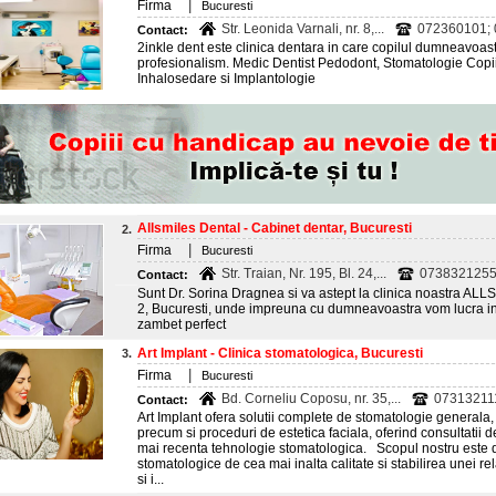
|
Firma
Bucuresti
Str. Leonida Varnali, nr. 8,...
072360101;
Contact:
2inkle dent este clinica dentara in care copilul dumneavoastr
profesionalism. Medic Dentist Pedodont, Stomatologie Copi
Inhalosedare si Implantologie
Allsmiles Dental - Cabinet dentar, Bucuresti
2.
|
Firma
Bucuresti
Str. Traian, Nr. 195, Bl. 24,...
073832125
Contact:
Sunt Dr. Sorina Dragnea si va astept la clinica noastra AL
2, Bucuresti, unde impreuna cu dumneavoastra vom lucra in 
zambet perfect
Art Implant - Clinica stomatologica, Bucuresti
3.
|
Firma
Bucuresti
Bd. Corneliu Coposu, nr. 35,...
07313211
Contact:
Art Implant ofera solutii complete de stomatologie generala,
precum si proceduri de estetica faciala, oferind consultatii d
mai recenta tehnologie stomatologica. Scopul nostru este de
stomatologice de cea mai inalta calitate si stabilirea unei rel
si i...