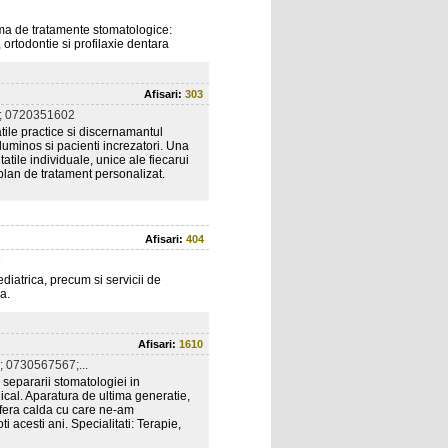
ma de tratamente stomatologice:
 ortodontie si profilaxie dentara
Afisari:
303
; 0720351602
tile practice si discernamantul
minos si pacienti increzatori. Una
tatile individuale, unice ale fiecarui
 plan de tratament personalizat.
Afisari:
404
8
iatrica, precum si servicii de
a.
Afisari:
1610
 0730567567;...
l separarii stomatologiei in
edical. Aparatura de ultima generatie,
osfera calda cu care ne-am
ti acesti ani. Specialitati: Terapie,