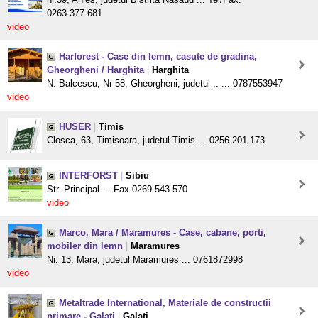
0263.377.681
video
Harforest - Case din lemn, casute de gradina,
Gheorgheni / Harghita
|
Harghita
N. Balcescu, Nr 58, Gheorgheni, judetul .. ... 0787553947
video
HUSER
|
Timis
Closca, 63, Timisoara, judetul Timis ... 0256.201.173
INTERFORST
|
Sibiu
Str. Principal ... Fax.0269.543.570
video
Marco, Mara / Maramures - Case, cabane, porti,
mobiler din lemn
|
Maramures
Nr. 13, Mara, judetul Maramures ... 0761872998
video
Metaltrade International, Materiale de constructii
primare - Galati
|
Galati