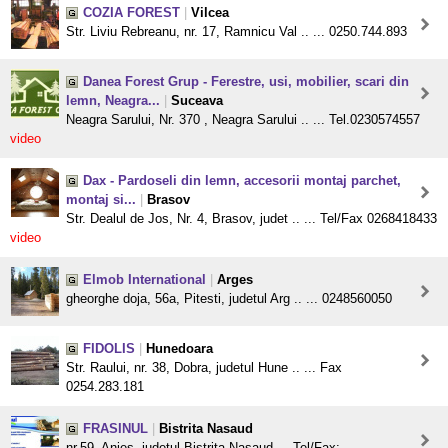
COZIA FOREST
|
Vilcea
Str. Liviu Rebreanu, nr. 17, Ramnicu Val .. ... 0250.744.893
Danea Forest Grup - Ferestre, usi, mobilier, scari din
lemn, Neagra...
|
Suceava
Neagra Sarului, Nr. 370 , Neagra Sarului .. ... Tel.0230574557
video
Dax - Pardoseli din lemn, accesorii montaj parchet,
montaj si...
|
Brasov
Str. Dealul de Jos, Nr. 4, Brasov, judet .. ... Tel/Fax 0268418433
video
Elmob International
|
Arges
gheorghe doja, 56a, Pitesti, judetul Arg .. ... 0248560050
FIDOLIS
|
Hunedoara
Str. Raului, nr. 38, Dobra, judetul Hune .. ... Fax
0254.283.181
FRASINUL
|
Bistrita Nasaud
nr.59, Anies, judetul Bistrita Nasaud ... Tel/Fax: