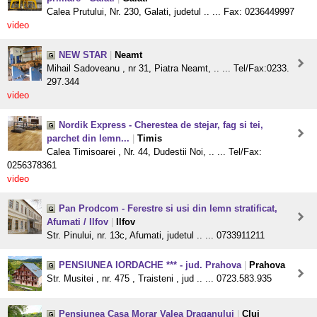
Calea Prutului, Nr. 230, Galati, judetul .. ... Fax: 0236449997
video
NEW STAR
|
Neamt
Mihail Sadoveanu , nr 31, Piatra Neamt, .. ... Tel/Fax:0233.
297.344
video
Nordik Express - Cherestea de stejar, fag si tei,
parchet din lemn...
|
Timis
Calea Timisoarei , Nr. 44, Dudestii Noi, .. ... Tel/Fax:
0256378361
video
Pan Prodcom - Ferestre si usi din lemn stratificat,
Afumati / Ilfov
|
Ilfov
Str. Pinului, nr. 13c, Afumati, judetul .. ... 0733911211
PENSIUNEA IORDACHE *** - jud. Prahova
|
Prahova
Str. Musitei , nr. 475 , Traisteni , jud .. ... 0723.583.935
Pensiunea Casa Morar Valea Draganului
|
Cluj