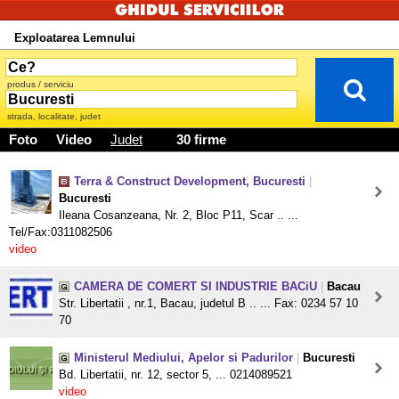
Exploatarea Lemnului
produs / serviciu
strada, localitate, judet
Foto
Video
Judet
30 firme
Terra & Construct Development, Bucuresti
|
Bucuresti
Ileana Cosanzeana, Nr. 2, Bloc P11, Scar .. ...
Tel/Fax:0311082506
video
CAMERA DE COMERT SI INDUSTRIE BACiU
|
Bacau
Str. Libertatii , nr.1, Bacau, judetul B .. ... Fax: 0234 57 10
70
Ministerul Mediului, Apelor si Padurilor
|
Bucuresti
Bd. Libertatii, nr. 12, sector 5, ... 0214089521
video