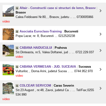
Altair - Constructii case si structuri de lemn, Brasov
|
Brasov
Calea Feldioarei Nr.80, , Brasov, judetu .. ... 0730005966
video
Asociatia Euroclass-Training
|
Bucuresti
Popa Lazar, nr. 8, Bucuresti ... 0212520238
CABANA HAIDUCULUI
|
Prahova
Str.Dinteasta, nr.5, Valea Doftanei, jud .. ... 0722.229.037
video
CABANA VERMESAN - JUD. SUCEAVA
|
Suceava
Vulturilor, , Dorna Arini, judetul Sucea .. ... 0744.952.970
video
COLCEAR SERVCOM
|
Caras Severin
Str.23 August , nr.48, Zavoi, judetul Ca .. ... Tel/Fax;0255
534.990
video