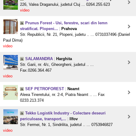
226, Valea Draganului, judetul Cluj ... 0264.255.623
video
Prunus Forest - Usi, ferestre, scari din lemn
stratificat. Plopeni...
|
Prahova
Str. Republicii, Nr. 21, Plopeni, judetu .. ... 0731037496 (Daniel
Paul Dima)
video
SALAMANDRA
|
Harghita
Str. Garii, nr. 4/c, Gheorgheni, judetul .. ...
Fax.0266.364.467
video
SEF PETROFOREST
|
Neamt
Aleea Tineretului, nr. 2-4, Piatra Neamt .. ... Fax
0233.213.374
Tekko Logistik Industry - Colectare deseuri
periculoase, transport,...
|
Ilfov
Str. Fermei, Nr. 1, Sindrilita, judetul .. ... 0753946827
video