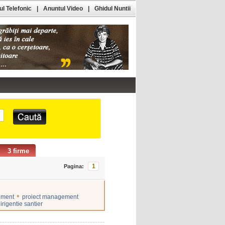
l Telefonic
|
Anuntul Video
|
Ghidul Nuntii
3 firme
1
Pagina:
•
ement
proiect management
irigentie santier