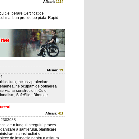
Afisari:
1214
uit, eliberare Certificat de
cel mai bun pret de pe piata. Rapid,
Afisari:
39
04
hitectura, inclusiv proiectare,
 asemenea, ne ocupam de obtinerea
ervicii si constructorii. Cu o
ionalism, SafeSite - Birou de
uresti
Afisari:
411
62303088
ntii de-a lungul intregului proces
rganizare a santierului, planificare
nistrarea constructiei si
mplexe de inspectie pentru a asigura