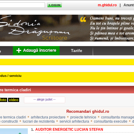
m.ghidul.ro
|
Anuntu
Tarife
dus / serviciu
re termica cladiri
-- alege judet --
foto
video
Recomandari ghidul.ro
•
•
•
e termica cladiri
arhitectura proiectare
proiecte tehnice
consultanta manag
•
•
•
•
 constructii
lucrari de rezistenta
servicii arhitectura
consultanta executie
d
AUDITOR ENERGETIC LUCIAN STEFAN
1.