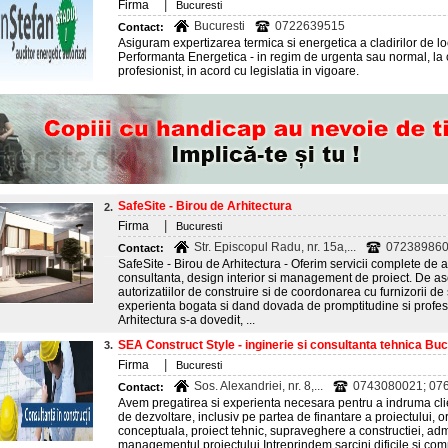
|
Firma
Bucuresti
Bucuresti
0722639515
Contact:
Asiguram expertizarea termica si energetica a cladirilor de loc
Performanta Energetica - in regim de urgenta sau normal, la 
profesionist, in acord cu legislatia in vigoare.
SafeSite - Birou de Arhitectura
2.
|
Firma
Bucuresti
Str. Episcopul Radu, nr. 15a,...
07238986
Contact:
SafeSite - Birou de Arhitectura - Oferim servicii complete de ar
consultanta, design interior si management de proiect. De
autorizatiilor de construire si de coordonarea cu furnizorii de s
experienta bogata si dand dovada de promptitudine si profes
Arhitectura s-a dovedit, ...
SEA Construct Style - inginerie si consultanta tehnica Buc
3.
|
Firma
Bucuresti
Sos. Alexandriei, nr. 8,...
0743080021; 07
Contact:
Avem pregatirea si experienta necesara pentru a indruma clie
de dezvoltare, inclusiv pe partea de finantare a proiectului, o
conceptuala, proiect tehnic, supraveghere a constructiei, admi
managementul proiectului.Intreprindem sarcini dificile si co