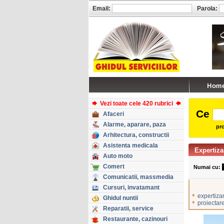
Email:
Parola:
Vezi toate cele 420 rubrici
Ce
Afaceri
Alarme, aparare, paza
pro
Arhitectura, constructii
Asistenta medicala
Expertiza
Auto moto
Comert
Numai cu:
Comunicatii, massmedia
Cursuri, invatamant
•
expertizar
Ghidul nuntii
•
proiectare
Reparatii, service
Restaurante, cazinouri