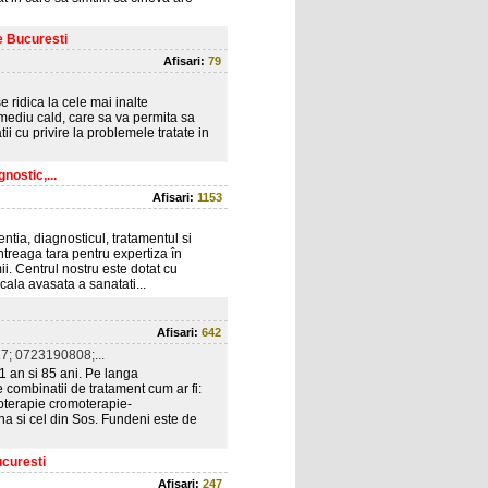
e Bucuresti
Afisari:
79
e ridica la cele mai inalte
 mediu cald, care sa va permita sa
ii cu privire la problemele tratate in
nostic,...
Afisari:
1153
tia, diagnosticul, tratamentul si
ntreaga tara pentru expertiza în
i. Centrul nostru este dotat cu
ala avasata a sanatati...
Afisari:
642
; 0723190808;...
 1 an si 85 ani. Pe langa
e combinatii de tratament cum ar fi:
loterapie cromoterapie-
na si cel din Sos. Fundeni este de
ucuresti
Afisari:
247