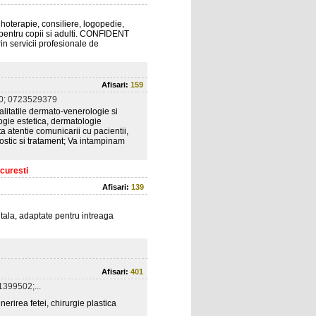
ihoterapie, consiliere, logopedie,
 pentru copii si adulti. CONFIDENT
in servicii profesionale de
Afisari:
159
0; 0723529379
litatile dermato-venerologie si
ogie estetica, dermatologie
a atentie comunicarii cu pacientii,
nostic si tratament; Va intampinam
ucuresti
Afisari:
139
tala, adaptate pentru intreaga
Afisari:
401
399502;...
erirea fetei, chirurgie plastica