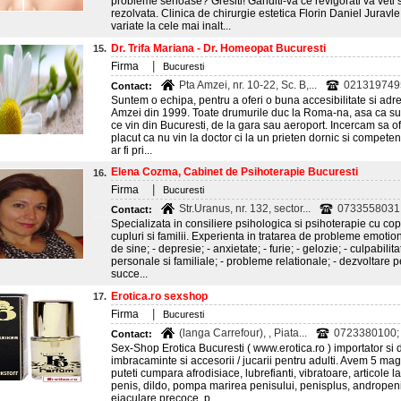
probleme serioase? Gresiti! Ganditi-va ce revigorati va veti
rezolvata. Clinica de chirurgie estetica Florin Daniel Juravle
variate la cele mai inalt...
Dr. Trifa Mariana - Dr. Homeopat Bucuresti
15.
|
Firma
Bucuresti
Pta Amzei, nr. 10-22, Sc. B,...
021319749
Contact:
Suntem o echipa, pentru a oferi o buna accesibilitate si adres
Amzei din 1999. Toate drumurile duc la Roma-na, asa ca sun
ce vin din Bucuresti, de la gara sau aeroport. Incercam sa of
placut ca nu vin la doctor ci la un prieten dornic si compete
ar fi pri...
Elena Cozma, Cabinet de Psihoterapie Bucuresti
16.
|
Firma
Bucuresti
Str.Uranus, nr. 132, sector...
0733558031
Contact:
Specializata in consiliere psihologica si psihoterapie cu copii
cupluri si familii. Experienta in tratarea de probleme emotio
de sine; - depresie; - anxietate; - furie; - gelozie; - culpabil
personale si familiale; - probleme relationale; - dezvoltare
succe...
Erotica.ro sexshop
17.
|
Firma
Bucuresti
(langa Carrefour), , Piata...
0723380100; 
Contact:
Sex-Shop Erotica Bucuresti ( www.erotica.ro ) importator si dis
imbracaminte si accesorii / jucarii pentru adulti. Avem 5 
puteti cumpara afrodisiace, lubrefianti, vibratoare, articole l
penis, dildo, pompa marirea penisului, penisplus, andropen
ejaculare precoce, p...