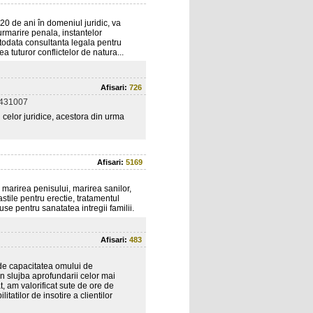
20 de ani în domeniul juridic, va
urmarire penala, instantelor
 totodata consultanta legala pentru
a tuturor conflictelor de natura...
Afisari:
726
1431007
i celor juridice, acestora din urma
Afisari:
5169
marirea penisului, marirea sanilor,
astile pentru erectie, tratamentul
use pentru sanatatea intregii familii.
Afisari:
483
de capacitatea omului de
in slujba aprofundarii celor mai
t, am valorificat sute de ore de
atilor de insotire a clientilor