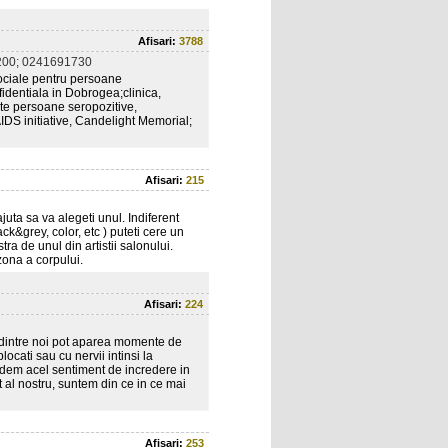
Afisari:
3788
00; 0241691730
ociale pentru persoane
fidentiala in Dobrogea;clinica,
nte persoane seropozitive,
AIDS initiative, Candelight Memorial;
Afisari:
215
juta sa va alegeti unul. Indiferent
ack&grey, color, etc ) puteti cere un
 de unul din artistii salonului.
ona a corpului.
Afisari:
224
ia dintre noi pot aparea momente de
ocati sau cu nervii intinsi la
em acel sentiment de incredere in
t al nostru, suntem din ce in ce mai
Afisari:
253