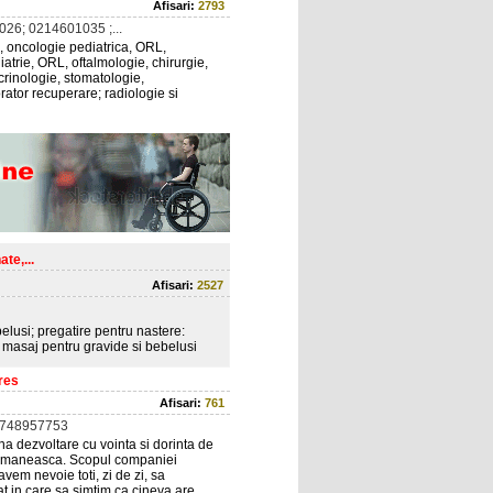
Afisari:
2793
26; 0214601035 ;...
a, oncologie pediatrica, ORL,
iatrie, ORL, oftalmologie, chirurgie,
crinologie, stomatologie,
orator recuperare; radiologie si
te,...
Afisari:
2527
elusi; pregatire pentru nastere:
a; masaj pentru gravide si bebelusi
ures
Afisari:
761
0748957753
dezvoltare cu vointa si dorinta de
 romaneasca. Scopul companiei
vem nevoie toti, zi de zi, sa
at in care sa simtim ca cineva are