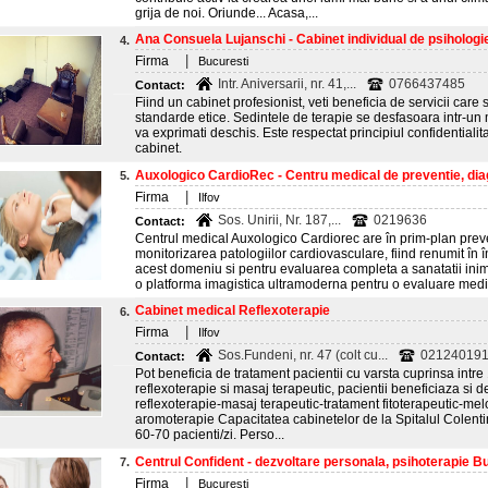
grija de noi. Oriunde... Acasa,...
Ana Consuela Lujanschi - Cabinet individual de psihologi
4.
|
Firma
Bucuresti
Intr. Aniversarii, nr. 41,...
0766437485
Contact:
Fiind un cabinet profesionist, veti beneficia de servicii care s
standarde etice. Sedintele de terapie se desfasoara intr-un
va exprimati deschis. Este respectat principiul confidentialitat
cabinet.
Auxologico CardioRec - Centru medical de preventie, diag
5.
|
Firma
Ilfov
Sos. Unirii, Nr. 187,...
0219636
Contact:
Centrul medical Auxologico Cardiorec are în prim-plan preven
monitorizarea patologiilor cardiovasculare, fiind renumit în î
acest domeniu si pentru evaluarea completa a sanatatii inimi
o platforma imagistica ultramoderna pentru o evaluare medic
Cabinet medical Reflexoterapie
6.
|
Firma
Ilfov
Sos.Fundeni, nr. 47 (colt cu...
0212401917
Contact:
Pot beneficia de tratament pacientii cu varsta cuprinsa intre
reflexoterapie si masaj terapeutic, pacientii beneficiaza si d
reflexoterapie-masaj terapeutic-tratament fitoterapeutic-me
aromoterapie Capacitatea cabinetelor de la Spitalul Colenti
60-70 pacienti/zi. Perso...
Centrul Confident - dezvoltare personala, psihoterapie B
7.
|
Firma
Bucuresti