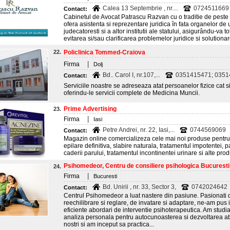
Calea 13 Septembrie , nr....
0724511669
Contact:
Cabinetul de Avocat Patrascu Razvan cu o traditie de peste 
ofera asistenta si reprezentare juridica în fata organelor de 
judecatoresti si a altor institutii ale statului, asigurându-va
evitarea si/sau clarificarea problemelor juridice si solutionare
22.
Policlinica Tommed-Craiova
|
Firma
Dolj
Bd.. Carol I, nr.107,...
0351415471; 035
Contact:
Serviciile noastre se adreseaza atat persoanelor fizice cat s
oferindu-le servicii complete de Medicina Muncii.
Prime Advertising
23.
|
Firma
Iasi
Petre Andrei, nr. 22, Iasi,...
0744569069
Contact:
Magazin online comercializeza cele mai noi produse pentru 
epilare definitiva, slabire naturala, tratamentul impotentei, p
caderii parului, tratamentul incontinentei urinare si alte prod
Psihomedeor, Centru de consiliere psihologica Bucuresti
24.
|
Firma
Bucuresti
Bd. Unirii , nr. 33, Sector 3,
0742024642
Contact:
Centrul Psihomedeor a luat nastere din pasiune. Pasionati 
reechilibrare si reglare, de invatare si adaptare, ne-am pus 
eficiente abordari de interventie psihoterapeutica. Am studia
analiza personala pentru autocunoasterea si dezvoltarea abilit
nostri si am inceput sa practica...