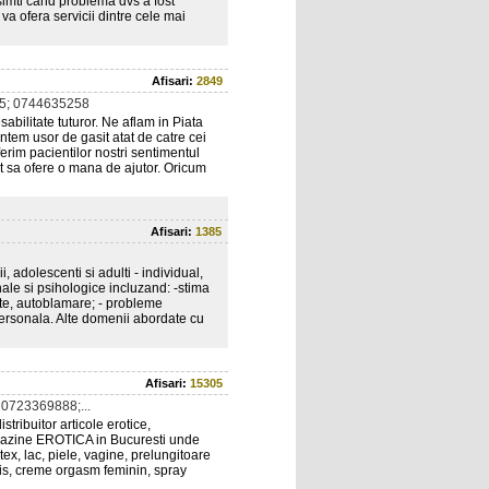
 simti cand problema dvs a fost
 va ofera servicii dintre cele mai
Afisari:
2849
5; 0744635258
abilitate tuturor. Ne aflam in Piata
tem usor de gasit atat de catre cei
erim pacientilor nostri sentimentul
nt sa ofere o mana de ajutor. Oricum
Afisari:
1385
, adolescenti si adulti - individual,
nale si psihologice incluzand: -stima
itate, autoblamare; - probleme
 personala. Alte domenii abordate cu
Afisari:
15305
0723369888;...
tribuitor articole erotice,
magazine EROTICA in Bucuresti unde
atex, lac, piele, vagine, prelungitoare
is, creme orgasm feminin, spray