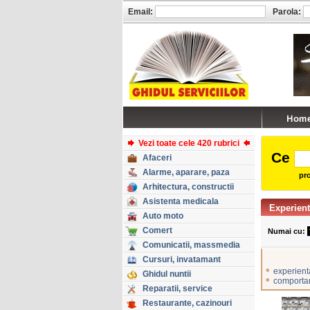
Email:
Parola:
Vezi toate cele 420 rubrici
Ce
Afaceri
Alarme, aparare, paza
pro
Arhitectura, constructii
Asistenta medicala
Experient
Auto moto
Comert
Numai cu:
Comunicatii, massmedia
Cursuri, invatamant
•
experient
Ghidul nuntii
•
comportam
Reparatii, service
Restaurante, cazinouri