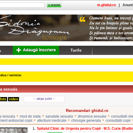
m.ghidul.ro
|
Anuntu
Tarife
dus / serviciu
a sexuala
-- alege judet --
foto
video
Recomandari ghidul.ro
•
•
•
•
a sexuala
mod de viata
sanatate sexuala
dinamica sexuala
consultatii m
•
•
•
ent antisocial copii
afectiuni medicale
chirurgie generala
consultatii copii
Spitalul Clinic de Urgenta pentru Copii - M.S. Curie (Budim
1.