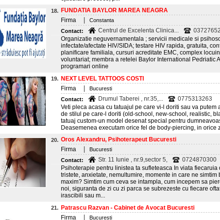
FUNDATIA BAYLOR MAREA NEAGRA
18.
|
Firma
Constanta
Centrul de Excelenta Clinica...
03727652
Contact:
Organizatie neguvernamentala ; servicii medicale si psihos
infectate/afectate HIV/SIDA; testare HIV rapida, gratuita, con
planificare familiala, cursuri acreditate EMC, complex locui
voluntariat; membra a retelei Baylor International Pedriatic 
programari online
NEXT LEVEL TATTOOS COSTI
19.
|
Firma
Bucuresti
Drumul Taberei , nr.35,...
0775313263
Contact:
Veti pleca acasa cu tatuajul pe care vi-l doriti sau va putem a
de stilul pe care-l doriti (old-school, new-school, realistic, bl
tatuaj custom-un model desenat special pentru dumneavoastra
Deasemenea executam orice fel de body-piercing, in orice z
Oros Alexandru, Psihoterapeut Bucuresti
20.
|
Firma
Bucuresti
Str. 11 Iunie , nr.9,sector 5,
0724870300
Contact:
Psihoterapie pentru linistea ta sufleteasca In viata fiecaru
tristete, anxietate, nemultumire, momente in care ne simtim bl
maxim? Simtim cum ceva se intampla, cum incepem sa pierd
noi, siguranta de zi cu zi parca se subrezeste cu fiecare ofta
irascibili sau m...
Patrascu Razvan - Cabinet de Avocat Bucuresti
21.
|
Firma
Bucuresti