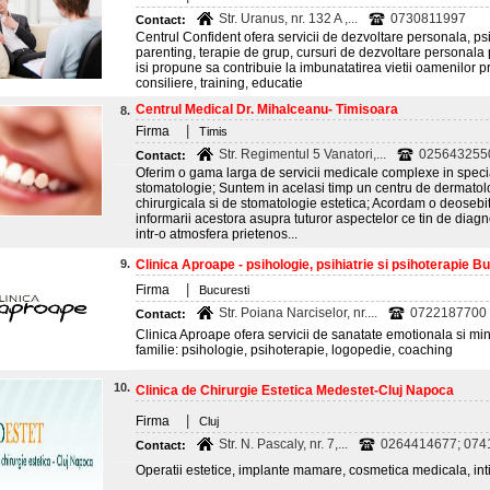
Str. Uranus, nr. 132 A ,...
0730811997
Contact:
Centrul Confident ofera servicii de dezvoltare personala, ps
parenting, terapie de grup, cursuri de dezvoltare personala
isi propune sa contribuie la imbunatatirea vietii oamenilor pr
consiliere, training, educatie
Centrul Medical Dr. Mihalceanu- Timisoara
8.
|
Firma
Timis
Str. Regimentul 5 Vanatori,...
025643255
Contact:
Oferim o gama larga de servicii medicale complexe in specia
stomatologie; Suntem in acelasi timp un centru de dermatol
chirurgicala si de stomatologie estetica; Acordam o deosebit
informarii acestora asupra tuturor aspectelor ce tin de diag
intr-o atmosfera prietenos...
9.
Clinica Aproape - psihologie, psihiatrie si psihoterapie B
|
Firma
Bucuresti
Str. Poiana Narciselor, nr....
0722187700
Contact:
Clinica Aproape ofera servicii de sanatate emotionala si min
familie: psihologie, psihoterapie, logopedie, coaching
10.
Clinica de Chirurgie Estetica Medestet-Cluj Napoca
|
Firma
Cluj
Str. N. Pascaly, nr. 7,...
0264414677; 0741
Contact:
Operatii estetice, implante mamare, cosmetica medicala, intin