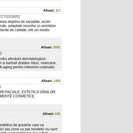
Afisari:
117
 0770319052
starea deplina de sanatate, acolo
ate, adaptate nevoilor si cerintelor
darde de calitate, intr-un mediu
Afisari:
2092
0
entru afectiuni dermatologice;
i barbati (tratare riduri, cearcane,
ti-aging pentru intinerire cutanata)
Afisari:
1492
0
I FACIALE; ESTETICA SÂNILOR;
AMENTE COSMETICE;
.
Afisari:
638
estetica de grasime care va
ici sau zone cu par inestetic nu sunt