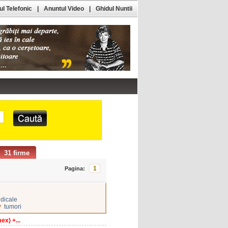
l Telefonic
|
Anuntul Video
|
Ghidul Nuntii
31 firme
1
Pagina:
edicale
•
tumori
ex) +...