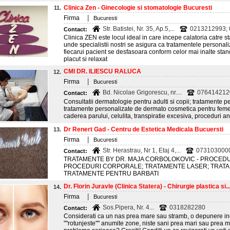
Clinica Zen - Ginecologie si stomatologie Bucuresti
11.
|
Firma
Bucuresti
Str. Batistei, Nr. 35, Ap.5,...
0213212993;
Contact:
Clinica ZEN este locul ideal in care incepe calatoria catre 
unde specialistii nostri se asigura ca tratamentele personaliz
fiecarui pacient se desfasoara conform celor mai inalte stan
placut si relaxat
CMI DR. ILIESCU RALUCA
12.
|
Firma
Bucuresti
Bd. Nicolae Grigorescu, nr....
076414212
Contact:
Consultatii dermatologie pentru adulti si copii; tratamente p
tratamente personalizate de dermato cosmetica pentru femei s
caderea parului, celulita, transpiratie excesiva, proceduri an
Dr Renert Gad - Centru de Estetica Medicala Bucuersti
13.
|
Firma
Bucuresti
Str. Herastrau, Nr 1, Etaj 4,...
073103000
Contact:
TRATAMENTE BY DR. MAJA CORBOLOKOVIC - PROCEDUR
PROCEDURI CORPORALE; TRATAMENTE LASER; TRAT
TRATAMENTE PENTRU BARBATI
Dr. Florin Juravle (Clinica Statera) - Chirurgie plastica si..
14.
|
Firma
Bucuresti
Sos.Pipera, Nr. 4...
0318282280
Contact:
Considerati ca un nas prea mare sau stramb, o depunere in
""rotunjeste"" anumite zone, niste sani prea mari sau prea m