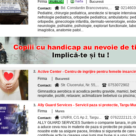
|
Firma
|
Bucuresti
Bd. Constantin Brancoveanu,...
02146030
Contact:
Pediatrie, chirurgie pediatrica, anestezie si terapie intensiv
nefrologie pediatrica, ortopedie pediatrica; ambulatoriu: ped
ortopedie, ginecologie infantila, dermato-venerologie, endo
neurologie, psihiatrie, psihologie, explorari functionale, lab
imagistica, anatomie patol...
2.
Active Center - Centru de ingrijire pentru femeile insarcina
|
Firma
Bucuresti
Str. Clucerului, Nr. 55,...
0753072902
Contact:
Gimnastica aerobica si acvatica pentru gravide, mamici, beb
respiratie, pozitii, relaxare; aclimatizare bebelusi cu piscin
Ally Guard Services - Servicii paza si protectie, Targu M
3.
|
Firma
Mures
UNIRII, C/1 Ap 2, Targu...
0762222121; 
Contact:
ALLY GUARD SERVICES Suntem o companie tanara, in plina 
a aduce ceva nou in materie de paza si protectie pe piata
noastre este sa asigure pacea, linistea si siguranta de care a
contribuie activ la crearea unei lumi mai bune si a unui clim