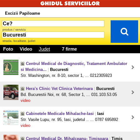
Excizii Papiloame
produs / serviciu
strada, localitate, judet
Foto
Video
Judet
7 firme
Centrul Medical de Diagnostic, Tratament Ambulator
si Medicina...
|
Bucuresti
Str. Washington, nr. 8-10, sector 1, ... 0212305923
Hera's Clinic Vet Clinica Veterinara
|
Bucuresti
Bd. Bucurestii Noi, nr. 68, Sector 1, ... 031.103.53.05
video
Cabinetele Medicale Mihalache-Iasi
|
Iasi
Str. Vasile Lupu, nr. 95, Iasi, judetul .. ... 0787 695892
video
Centrul Medical Dr. Mihalceanu- Timisoara
|
Timis