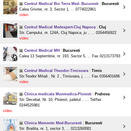
Centrul Medical Bio Terra Med- Bucuresti
|
Bucuresti
Calea Grivitei, nr. 3, Sector 1, ... 0774022961
video
Centrul Medical Medexpert-Cluj Napoca
|
Cluj
Str. Campului, nr. 124A, Cluj Napoca, ju .. ... 0264456922
video
Centrul Medical MH
|
Bucuresti
Calea 13 Septembrie, nr. 193, Sector 5, ... Fax 0213173793
Centrul Medical Theodor-Timisoara
|
Timis
Str.Teodor Mihali , Nr. 2 , Timisoara, j .. ... Fax 0356401686
video
Clinica medicala Munmedica-Ploiesti
|
Prahova
Str. Decebal, Nr. 10, Ploiesti, judetul .. ... Tel/fax
0244525981
video
Clinica Memento Med-Bucuresti
|
Bucuresti
Str. Brailita, nr. 1, sector 3, ... 0213260081