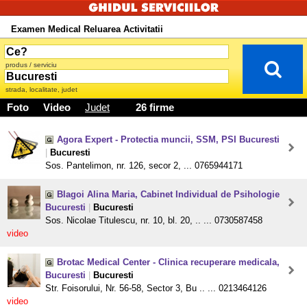
Examen Medical Reluarea Activitatii
produs / serviciu
strada, localitate, judet
Foto
Video
Judet
26 firme
Agora Expert - Protectia muncii, SSM, PSI Bucuresti
|
Bucuresti
Sos. Pantelimon, nr. 126, secor 2, ... 0765944171
Blagoi Alina Maria, Cabinet Individual de Psihologie
Bucuresti
|
Bucuresti
Sos. Nicolae Titulescu, nr. 10, bl. 20, .. ... 0730587458
video
Brotac Medical Center - Clinica recuperare medicala,
Bucuresti
|
Bucuresti
Str. Foisorului, Nr. 56-58, Sector 3, Bu .. ... 0213464126
video