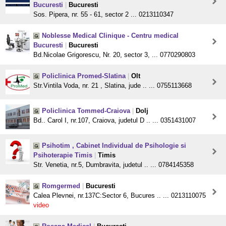
Bucuresti
|
Bucuresti
Sos. Pipera, nr. 55 - 61, sector 2 ... 0213110347
Noblesse Medical Clinique - Centru medical
Bucuresti
|
Bucuresti
Bd.Nicolae Grigorescu, Nr. 20, sector 3, ... 0770290803
Policlinica Promed-Slatina
|
Olt
Str.Vintila Voda, nr. 21 , Slatina, jude .. ... 0755113668
Policlinica Tommed-Craiova
|
Dolj
Bd.. Carol I, nr.107, Craiova, judetul D .. ... 0351431007
Psihotim , Cabinet Individual de Psihologie si
Psihoterapie Timis
|
Timis
Str. Venetia, nr.5, Dumbravita, judetul .. ... 0784145358
Romgermed
|
Bucuresti
Calea Plevnei, nr.137C:Sector 6, Bucures .. ... 0213110075
video