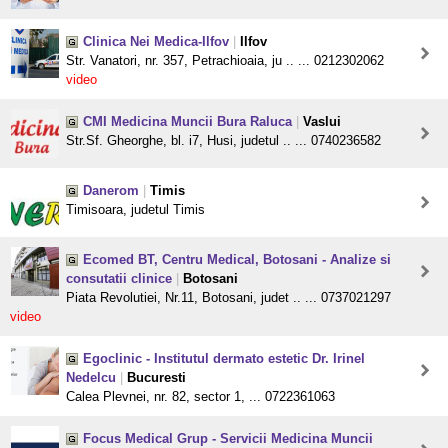
Clinica Nei Medica-Ilfov
|
Ilfov
Str. Vanatori, nr. 357, Petrachioaia, ju .. ... 0212302062
video
CMI Medicina Muncii Bura Raluca
|
Vaslui
Str.Sf. Gheorghe, bl. i7, Husi, judetul .. ... 0740236582
Danerom
|
Timis
Timisoara, judetul Timis
Ecomed BT, Centru Medical, Botosani - Analize si
consutatii clinice
|
Botosani
Piata Revolutiei, Nr.11, Botosani, judet .. ... 0737021297
video
Egoclinic - Institutul dermato estetic Dr. Irinel
Nedelcu
|
Bucuresti
Calea Plevnei, nr. 82, sector 1, ... 0722361063
Focus Medical Grup - Servicii Medicina Muncii