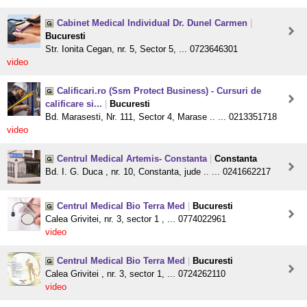
Cabinet Medical Individual Dr. Dunel Carmen
|
Bucuresti
Str. Ionita Cegan, nr. 5, Sector 5, ... 0723646301
video
Calificari.ro (Ssm Protect Business) - Cursuri de
calificare si...
|
Bucuresti
Bd. Marasesti, Nr. 111, Sector 4, Marase .. ... 0213351718
video
Centrul Medical Artemis- Constanta
|
Constanta
Bd. I. G. Duca , nr. 10, Constanta, jude .. ... 0241662217
Centrul Medical Bio Terra Med
|
Bucuresti
Calea Grivitei, nr. 3, sector 1 , ... 0774022961
video
Centrul Medical Bio Terra Med
|
Bucuresti
Calea Grivitei , nr. 3, sector 1, ... 0724262110
video