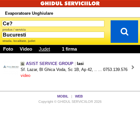
Evaporatoare Unghiulare
produs / serviciu
strada, localitate, judet
Foto
Video
Judet
1 firma
ASIST SERVICE GROUP
|
Iasi
Sf. Lazar, Bl Ghica Voda, Sc 1B, Ap 42, .. ... 0753.139.576
video
MOBIL
|
WEB
Copyright © GHIDUL SERVICIILOR 2026