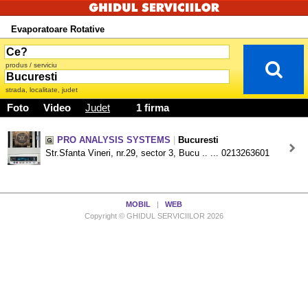
Evaporatoare Rotative
produs / serviciu
strada, localitate, judet
Foto
Video
Judet
1 firma
PRO ANALYSIS SYSTEMS
|
Bucuresti
Str.Sfanta Vineri, nr.29, sector 3, Bucu .. ... 0213263601
MOBIL
|
WEB
Copyright © GHIDUL SERVICIILOR 2026