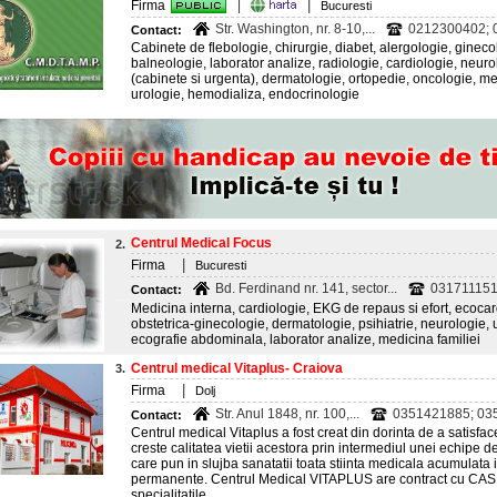
|
Firma
|
Bucuresti
Str. Washington, nr. 8-10,...
0212300402; 0
Contact:
Cabinete de flebologie, chirurgie, diabet, alergologie, gineco
balneologie, laborator analize, radiologie, cardiologie, neur
(cabinete si urgenta), dermatologie, ortopedie, oncologie, me
urologie, hemodializa, endocrinologie
Centrul Medical Focus
2.
|
Firma
Bucuresti
Bd. Ferdinand nr. 141, sector...
031711151
Contact:
Medicina interna, cardiologie, EKG de repaus si efort, ecocar
obstetrica-ginecologie, dermatologie, psihiatrie, neurologie,
ecografie abdominala, laborator analize, medicina familiei
Centrul medical Vitaplus- Craiova
3.
|
Firma
Dolj
Str. Anul 1848, nr. 100,...
0351421885; 03
Contact:
Centrul medical Vitaplus a fost creat din dorinta de a satisface
creste calitatea vietii acestora prin intermediul unei echipe de
care pun in slujba sanatatii toata stiinta medicala acumulata in
permanente. Centrul Medical VITAPLUS are contract cu CAS
specialitatile...