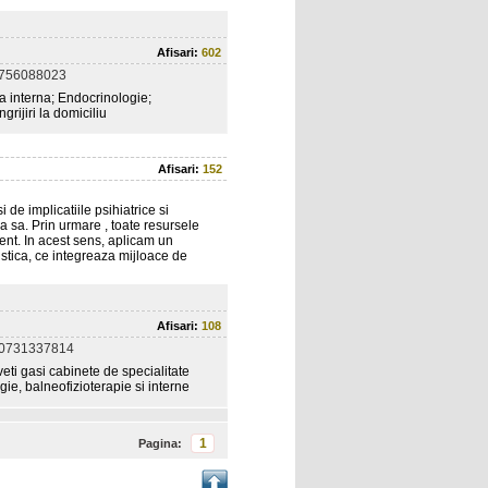
Afisari:
602
0756088023
a interna; Endocrinologie;
grijiri la domiciliu
Afisari:
152
 de implicatiile psihiatrice si
 sa. Prin urmare , toate resursele
ient. In acest sens, aplicam un
istica, ce integreaza mijloace de
Afisari:
108
 0731337814
veti gasi cabinete de specialitate
gie, balneofizioterapie si interne
1
Pagina: