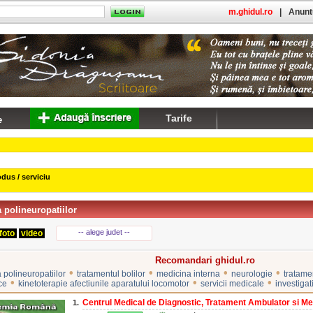
m.ghidul.ro
|
Anuntu
Tarife
dus / serviciu
 polineuropatiilor
-- alege judet --
foto
video
Recomandari ghidul.ro
•
•
•
•
 polineuropatiilor
tratamentul bolilor
medicina interna
neurologie
tratame
•
•
•
ce
kinetoterapie afectiunile aparatului locomotor
servicii medicale
investigat
Centrul Medical de Diagnostic, Tratament Ambulator si Med
1.