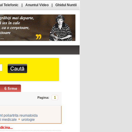
l Telefonic
|
Anuntul Video
|
Ghidul Nuntii
6 firme
1
Pagina:
nt poliartrita reumatoida
•
ii medicale
urologie
icina...