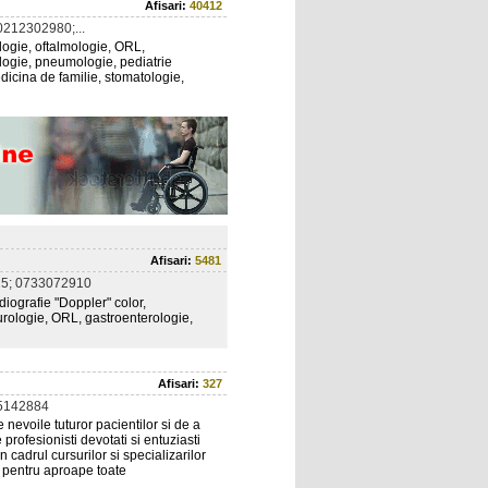
Afisari:
40412
212302980;...
logie, oftalmologie, ORL,
ologie, pneumologie, pediatrie
dicina de familie, stomatologie,
Afisari:
5481
5; 0733072910
diografie "Doppler" color,
 urologie, ORL, gastroenterologie,
Afisari:
327
5142884
 nevoile tuturor pacientilor si de a
 profesionisti devotati si entuziasti
 cadrul cursurilor si specializarilor
 pentru aproape toate