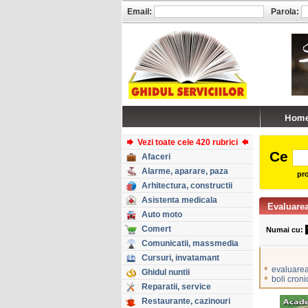
Email:
Parola:
Vezi toate cele 420 rubrici
Ce
Afaceri
Alarme, aparare, paza
pro
Arhitectura, constructii
Asistenta medicala
Evaluarea
Auto moto
Comert
Numai cu:
Comunicatii, massmedia
Cursuri, invatamant
•
evaluarea
Ghidul nuntii
•
boli croni
Reparatii, service
Restaurante, cazinouri