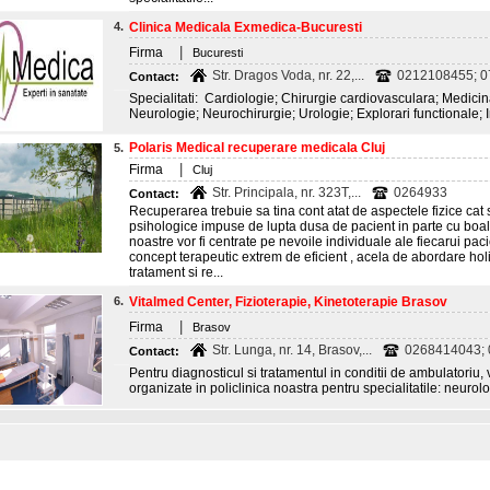
4.
Clinica Medicala Exmedica-Bucuresti
|
Firma
Bucuresti
Str. Dragos Voda, nr. 22,...
0212108455; 
Contact:
Specialitati: Cardiologie; Chirurgie cardiovasculara; Medicin
Neurologie; Neurochirurgie; Urologie; Explorari functionale; In
Polaris Medical recuperare medicala Cluj
5.
|
Firma
Cluj
Str. Principala, nr. 323T,...
0264933
Contact:
Recuperarea trebuie sa tina cont atat de aspectele fizice cat si
psihologice impuse de lupta dusa de pacient in parte cu boala
noastre vor fi centrate pe nevoile individuale ale fiecarui pac
concept terapeutic extrem de eficient , acela de abordare hol
tratament si re...
6.
Vitalmed Center, Fizioterapie, Kinetoterapie Brasov
|
Firma
Brasov
Str. Lunga, nr. 14, Brasov,...
0268414043;
Contact:
Pentru diagnosticul si tratamentul in conditii de ambulatoriu, 
organizate in policlinica noastra pentru specialitatile: neurolo