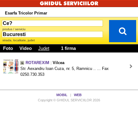
Esarfa Tricolor Primar
produs / serviciu
strada, localitate, judet
Foto
Video
Judet
1 firma
ROTAREXIM
|
Vilcea
Str. Aexandru Ioan Cuza, nr. 5, Ramnicu .. ... Fax
0250.730.353
MOBIL
|
WEB
Copyright © GHIDUL SERVICIILOR 2026