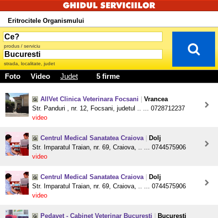
Eritrocitele Organismului
produs / serviciu
strada, localitate, judet
Foto
Video
Judet
5 firme
AllVet Clinica Veterinara Focsani
|
Vrancea
Str. Panduri , nr. 12, Focsani, judetul .. ... 0728712237
video
Centrul Medical Sanatatea Craiova
|
Dolj
Str. Imparatul Traian, nr. 69, Craiova, .. ... 0744575906
video
Centrul Medical Sanatatea Craiova
|
Dolj
Str. Imparatul Traian, nr. 69, Craiova, .. ... 0744575906
video
Pedavet - Cabinet Veterinar Bucuresti
|
Bucuresti