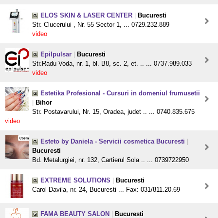
ELOS SKIN & LASER CENTER
|
Bucuresti
Str. Clucerului , Nr. 55 Sector 1, ... 0729.232.889
video
Epilpulsar
|
Bucuresti
Str.Radu Voda, nr. 1, bl. B8, sc. 2, et. .. ... 0737.989.033
video
Estetika Profesional - Cursuri in domeniul frumusetii
|
Bihor
Str. Postavarului, Nr. 15, Oradea, judet .. ... 0740.835.675
video
Esteto by Daniela - Servicii cosmetica Bucuresti
|
Bucuresti
Bd. Metalurgiei, nr. 132, Cartierul Sola .. ... 0739722950
EXTREME SOLUTIONS
|
Bucuresti
Carol Davila, nr. 24, Bucuresti ... Fax: 031/811.20.69
FAMA BEAUTY SALON
|
Bucuresti