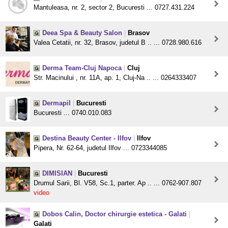
Mantuleasa, nr. 2, sector 2, Bucuresti ... 0727.431.224
Deea Spa & Beauty Salon
|
Brasov
Valea Cetatii, nr. 32, Brasov, judetul B .. ... 0728.980.616
Derma Team-Cluj Napoca
|
Cluj
Str. Macinului , nr. 11A, ap. 1, Cluj-Na .. ... 0264333407
Dermapil
|
Bucuresti
Bucuresti ... 0740.010.083
Destina Beauty Center - Ilfov
|
Ilfov
Pipera, Nr. 62-64, judetul Ilfov ... 0723344085
DIMISIAN
|
Bucuresti
Drumul Sarii, Bl. V58, Sc.1, parter. Ap .. ... 0762-907.807
video
Dobos Calin, Doctor chirurgie estetica - Galati
|
Galati