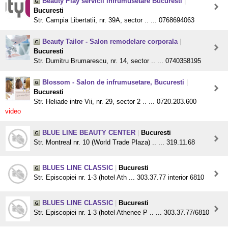
Beauty Play servicii infrumusetare Bucuresti
|
Bucuresti
Str. Campia Libertatii, nr. 39A, sector .. ... 0768694063
Beauty Tailor - Salon remodelare corporala
|
Bucuresti
Str. Dumitru Brumarescu, nr. 14, sector .. ... 0740358195
Blossom - Salon de infrumusetare, Bucuresti
|
Bucuresti
Str. Heliade intre Vii, nr. 29, sector 2 .. ... 0720.203.600
video
BLUE LINE BEAUTY CENTER
|
Bucuresti
Str. Montreal nr. 10 (World Trade Plaza) .. ... 319.11.68
BLUES LINE CLASSIC
|
Bucuresti
Str. Episcopiei nr. 1-3 (hotel Ath ... 303.37.77 interior 6810
BLUES LINE CLASSIC
|
Bucuresti
Str. Episcopiei nr. 1-3 (hotel Athenee P .. ... 303.37.77/6810