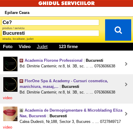
Epilare Ceara
produs / serviciu
strada, localitate, judet
Foto
Video
Judet
123 firme
Academia Florone Professional
|
Bucuresti
Bd. Dimitrie Cantemir, nr.8, bl. 3B, sc. .. ... 0763606638
FlorOne Spa & Academy - Cursuri cosmetica,
manichiura, masaj,...
|
Bucuresti
Bd. Dimitrie Cantemir, nr.8, bl. 3B, sc. .. ... 0763606638
video
Academia de Dermopigmentare & Microblading Eliza
Nae, Bucuresti
|
Bucuresti
Calea Dudesti, Nr,188, Sector 3, Bucures .. ... 0727849717
video