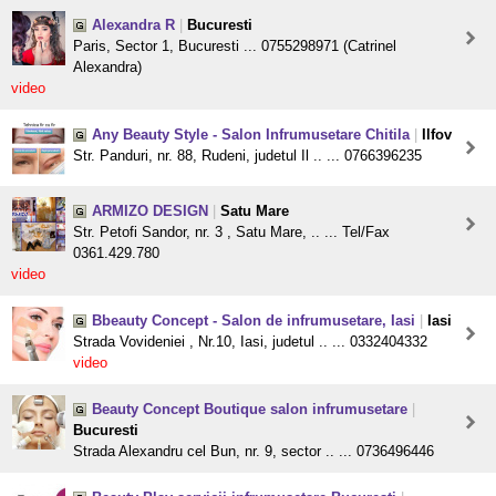
Alexandra R
|
Bucuresti
Paris, Sector 1, Bucuresti ... 0755298971 (Catrinel
Alexandra)
video
Any Beauty Style - Salon Infrumusetare Chitila
|
Ilfov
Str. Panduri, nr. 88, Rudeni, judetul Il .. ... 0766396235
ARMIZO DESIGN
|
Satu Mare
Str. Petofi Sandor, nr. 3 , Satu Mare, .. ... Tel/Fax
0361.429.780
video
Bbeauty Concept - Salon de infrumusetare, Iasi
|
Iasi
Strada Vovideniei , Nr.10, Iasi, judetul .. ... 0332404332
video
Beauty Concept Boutique salon infrumusetare
|
Bucuresti
Strada Alexandru cel Bun, nr. 9, sector .. ... 0736496446