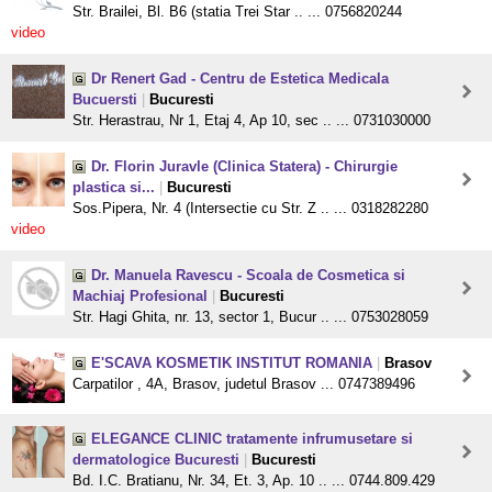
Str. Brailei, Bl. B6 (statia Trei Star .. ... 0756820244
video
Dr Renert Gad - Centru de Estetica Medicala
Bucuersti
|
Bucuresti
Str. Herastrau, Nr 1, Etaj 4, Ap 10, sec .. ... 0731030000
Dr. Florin Juravle (Clinica Statera) - Chirurgie
plastica si...
|
Bucuresti
Sos.Pipera, Nr. 4 (Intersectie cu Str. Z .. ... 0318282280
video
Dr. Manuela Ravescu - Scoala de Cosmetica si
Machiaj Profesional
|
Bucuresti
Str. Hagi Ghita, nr. 13, sector 1, Bucur .. ... 0753028059
E'SCAVA KOSMETIK INSTITUT ROMANIA
|
Brasov
Carpatilor , 4A, Brasov, judetul Brasov ... 0747389496
ELEGANCE CLINIC tratamente infrumusetare si
dermatologice Bucuresti
|
Bucuresti
Bd. I.C. Bratianu, Nr. 34, Et. 3, Ap. 10 .. ... 0744.809.429