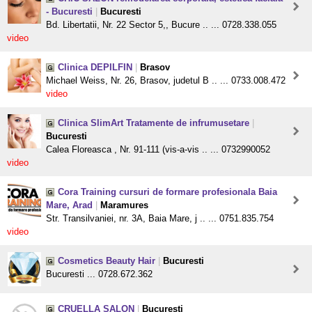
- Bucuresti
|
Bucuresti
Bd. Libertatii, Nr. 22 Sector 5,, Bucure .. ... 0728.338.055
video
Clinica DEPILFIN
|
Brasov
Michael Weiss, Nr. 26, Brasov, judetul B .. ... 0733.008.472
video
Clinica SlimArt Tratamente de infrumusetare
|
Bucuresti
Calea Floreasca , Nr. 91-111 (vis-a-vis .. ... 0732990052
video
Cora Training cursuri de formare profesionala Baia
Mare, Arad
|
Maramures
Str. Transilvaniei, nr. 3A, Baia Mare, j .. ... 0751.835.754
video
Cosmetics Beauty Hair
|
Bucuresti
Bucuresti ... 0728.672.362
CRUELLA SALON
|
Bucuresti