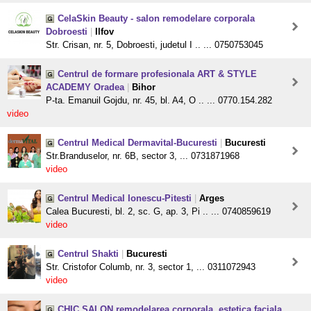
CelaSkin Beauty - salon remodelare corporala
Dobroesti
|
Ilfov
Str. Crisan, nr. 5, Dobroesti, judetul I .. ... 0750753045
Centrul de formare profesionala ART & STYLE
ACADEMY Oradea
|
Bihor
P-ta. Emanuil Gojdu, nr. 45, bl. A4, O .. ... 0770.154.282
video
Centrul Medical Dermavital-Bucuresti
|
Bucuresti
Str.Branduselor, nr. 6B, sector 3, ... 0731871968
video
Centrul Medical Ionescu-Pitesti
|
Arges
Calea Bucuresti, bl. 2, sc. G, ap. 3, Pi .. ... 0740859619
video
Centrul Shakti
|
Bucuresti
Str. Cristofor Columb, nr. 3, sector 1, ... 0311072943
video
CHIC SALON remodelarea corporala, estetica faciala