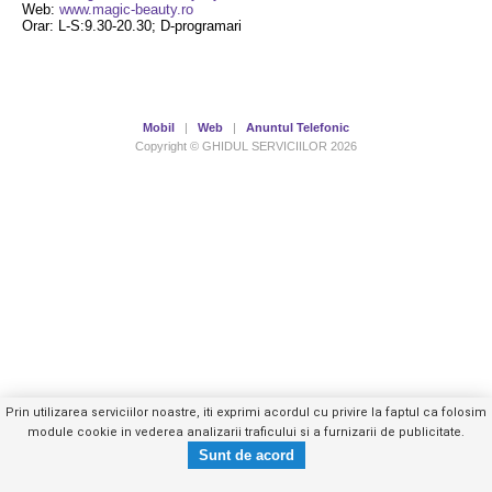
Web:
www.magic-beauty.ro
Orar: L-S:9.30-20.30; D-programari
Mobil
|
Web
|
Anuntul Telefonic
Copyright © GHIDUL SERVICIILOR 2026
Prin utilizarea serviciilor noastre, iti exprimi acordul cu privire la faptul ca folosim
module cookie in vederea analizarii traficului si a furnizarii de publicitate.
0766300XXX
Trimite mesaj privat
- vezi telefon -