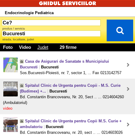
Endocrinologie Pediatrica
produs / serviciu
strada, localitate, judet
Foto
Video
Judet
29 firme
Casa de Asigurari de Sanatate s Municipiului
Bucuresti
|
Bucuresti
Sos.Bucuresti-Ploiesti, nr. 7, sector 1, ... Fax 0213142757
Spitalul Clinic de Urgenta pentru Copii - M.S. Curie
(Budimex) +...
|
Bucuresti
Bd. Constantin Brancoveanu, Nr. 20, Sect .. ... 0214604260
(Ambulatoriul)
video
Spitalul Clinic de Urgenta pentru Copii M.S. Curie +
ambulatoriu
|
Bucuresti
Bd. Constantin Brancoveanu, nr. 20, sect .. ... 0214603026