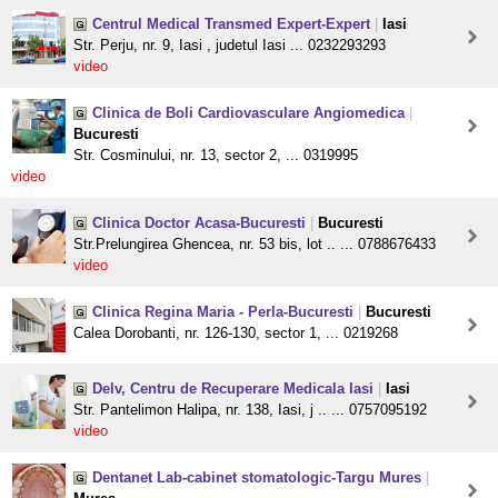
Centrul Medical Transmed Expert-Expert
|
Iasi
Str. Perju, nr. 9, Iasi , judetul Iasi ... 0232293293
video
Clinica de Boli Cardiovasculare Angiomedica
|
Bucuresti
Str. Cosminului, nr. 13, sector 2, ... 0319995
video
Clinica Doctor Acasa-Bucuresti
|
Bucuresti
Str.Prelungirea Ghencea, nr. 53 bis, lot .. ... 0788676433
video
Clinica Regina Maria - Perla-Bucuresti
|
Bucuresti
Calea Dorobanti, nr. 126-130, sector 1, ... 0219268
Delv, Centru de Recuperare Medicala Iasi
|
Iasi
Str. Pantelimon Halipa, nr. 138, Iasi, j .. ... 0757095192
video
Dentanet Lab-cabinet stomatologic-Targu Mures
|