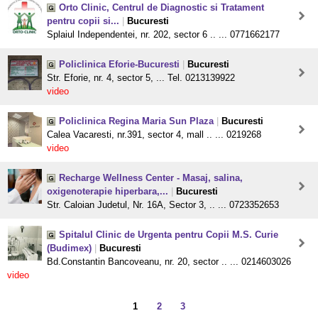
Orto Clinic, Centrul de Diagnostic si Tratament
pentru copii si...
|
Bucuresti
Splaiul Independentei, nr. 202, sector 6 .. ... 0771662177
Policlinica Eforie-Bucuresti
|
Bucuresti
Str. Eforie, nr. 4, sector 5, ... Tel. 0213139922
video
Policlinica Regina Maria Sun Plaza
|
Bucuresti
Calea Vacaresti, nr.391, sector 4, mall .. ... 0219268
video
Recharge Wellness Center - Masaj, salina,
oxigenoterapie hiperbara,...
|
Bucuresti
Str. Caloian Judetul, Nr. 16A, Sector 3, .. ... 0723352653
Spitalul Clinic de Urgenta pentru Copii M.S. Curie
(Budimex)
|
Bucuresti
Bd.Constantin Bancoveanu, nr. 20, sector .. ... 0214603026
video
1
2
3