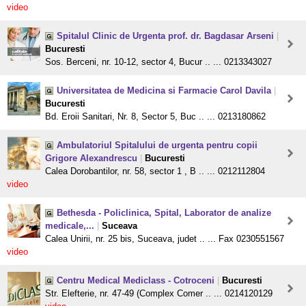
video
Spitalul Clinic de Urgenta prof. dr. Bagdasar Arseni
|
Bucuresti
Sos. Berceni, nr. 10-12, sector 4, Bucur .. ... 0213343027
Universitatea de Medicina si Farmacie Carol Davila
|
Bucuresti
Bd. Eroii Sanitari, Nr. 8, Sector 5, Buc .. ... 0213180862
Ambulatoriul Spitalului de urgenta pentru copii
Grigore Alexandrescu
|
Bucuresti
Calea Dorobantilor, nr. 58, sector 1 , B .. ... 0212112804
video
Bethesda - Policlinica, Spital, Laborator de analize
medicale,...
|
Suceava
Calea Unirii, nr. 25 bis, Suceava, judet .. ... Fax 0230551567
video
Centru Medical Mediclass - Cotroceni
|
Bucuresti
Str. Elefterie, nr. 47-49 (Complex Comer .. ... 0214120129