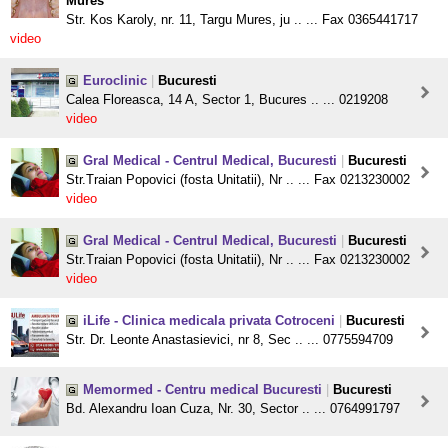
Mures
Str. Kos Karoly, nr. 11, Targu Mures, ju .. ... Fax 0365441717
video
Euroclinic
|
Bucuresti
Calea Floreasca, 14 A, Sector 1, Bucures .. ... 0219208
video
Gral Medical - Centrul Medical, Bucuresti
|
Bucuresti
Str.Traian Popovici (fosta Unitatii), Nr .. ... Fax 0213230002
video
Gral Medical - Centrul Medical, Bucuresti
|
Bucuresti
Str.Traian Popovici (fosta Unitatii), Nr .. ... Fax 0213230002
video
iLife - Clinica medicala privata Cotroceni
|
Bucuresti
Str. Dr. Leonte Anastasievici, nr 8, Sec .. ... 0775594709
Memormed - Centru medical Bucuresti
|
Bucuresti
Bd. Alexandru Ioan Cuza, Nr. 30, Sector .. ... 0764991797