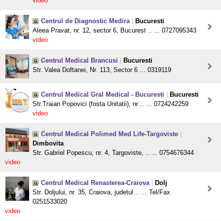
video
Centrul de Diagnostic Medira
|
Bucuresti
Aleea Pravat, nr. 12, sector 6, Bucurest .. ... 0727095343
video
Centrul Medical Brancusi
|
Bucuresti
Str. Valea Doftanei, Nr. 113, Sector 6 ... 0319119
Centrul Medical Gral Medical - Bucuresti
|
Bucuresti
Str.Traian Popovici (fosta Unitatii), nr .. ... 0724242259
video
Centrul Medical Polimed Med Life-Targoviste
|
Dimbovita
Str. Gabriel Popescu, nr. 4, Targoviste, .. ... 0754676344
video
Centrul Medical Renasterea-Craiova
|
Dolj
Str. Doljului, nr. 35, Craiova, judetul .. ... Tel/Fax
0251533020
video