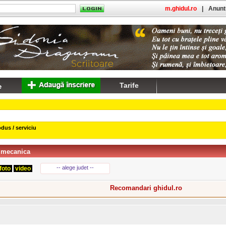
m.ghidul.ro
|
Anuntu
Tarife
dus / serviciu
 mecanica
-- alege judet --
foto
video
Recomandari ghidul.ro