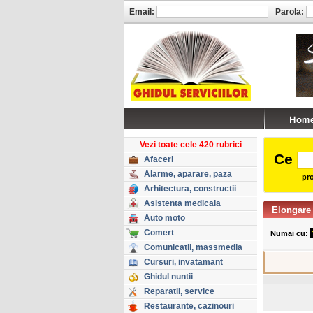
Email:
Parola:
Vezi toate cele 420 rubrici
Ce
Afaceri
Alarme, aparare, paza
pro
Arhitectura, constructii
Asistenta medicala
Elongare
Auto moto
Comert
Numai cu:
Comunicatii, massmedia
Cursuri, invatamant
Ghidul nuntii
Reparatii, service
Restaurante, cazinouri