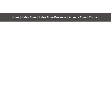
Home
|
Index firme
|
Index firme Business
|
Adauga firma
|
Contact