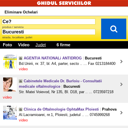
Eliminare Ochelari
produs / serviciu
strada, localitate, judet
Foto
Video
Judet
6 firme
AGENTIA NATIONALi ANTIDROG
|
Bucuresti
Bd.Unirii, nr. 37, bl. A4, parter, secto .. ... Fax 0213184400
video
Cabinetele Medicale Dr. Burloiu - Consultatii
medicale oftalmologice
|
Bucuresti
Str. Matei Voievod, Nr 135, Bl. D18, par .. ... 0723597218
video
Clinica de Oftalmologie OphtaMax Ploiesti
|
Prahova
Al.Lacramioarei, nr.1, Ploiesti, judetul .. ... 0745999268
video