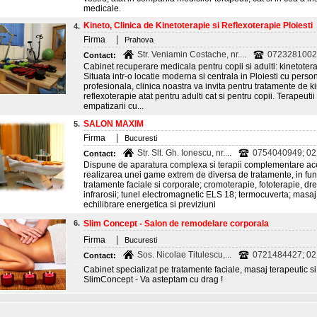
medicale.
Kineto, Clinica de Kinetoterapie si Reflexoterapie Ploiesti
4.
|
Firma
Prahova
Str. Veniamin Costache, nr....
0723281002
Contact:
Cabinet recuperare medicala pentru copii si adulti: kinetoterap
Situata intr-o locatie moderna si centrala in Ploiesti cu person
profesionala, clinica noastra va invita pentru tratamente de k
reflexoterapie atat pentru adulti cat si pentru copii. Terapeuti
empatizarii cu...
SALON MAXIM
5.
|
Firma
Bucuresti
Str. Slt. Gh. Ionescu, nr....
0754040949; 0
Contact:
Dispune de aparatura complexa si terapii complementare ace
realizarea unei game extrem de diversa de tratamente, in funct
tratamente faciale si corporale; cromoterapie, fototerapie, dre
infrarosii; tunel electromagnetic ELS 18; termocuverta; masaj
echilibrare energetica si previziuni
6.
Slim Concept - Salon de remodelare corporala
|
Firma
Bucuresti
Sos. Nicolae Titulescu,...
0721484427; 0
Contact:
Cabinet specializat pe tratamente faciale, masaj terapeutic s
SlimConcept - Va asteptam cu drag !