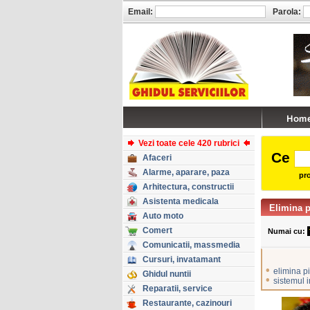
Email:
Parola:
Vezi toate cele 420 rubrici
Ce
Afaceri
Alarme, aparare, paza
pro
Arhitectura, constructii
Asistenta medicala
Elimina p
Auto moto
Comert
Numai cu:
Comunicatii, massmedia
Cursuri, invatamant
•
elimina pi
Ghidul nuntii
•
sistemul 
Reparatii, service
Restaurante, cazinouri