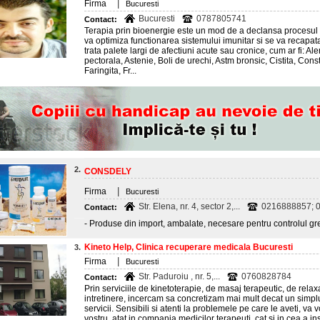
|
Firma
Bucuresti
Bucuresti
0787805741
Contact:
Terapia prin bioenergie este un mod de a declansa procesul
va optimiza functionarea sistemului imunitar si se va recapat
trata palete largi de afectiuni acute sau cronice, cum ar fi: Al
pectorala, Astenie, Boli de urechi, Astm bronsic, Cistita, Cons
Faringita, Fr...
2.
CONSDELY
|
Firma
Bucuresti
Str. Elena, nr. 4, sector 2,...
0216888857; 0
Contact:
- Produse din import, ambalate, necesare pentru controlul greu
Kineto Help, Clinica recuperare medicala Bucuresti
3.
|
Firma
Bucuresti
Str. Paduroiu , nr. 5,...
0760828784
Contact:
Prin serviciile de kinetoterapie, de masaj terapeutic, de rela
intretinere, incercam sa concretizam mai mult decat un simpl
servicii. Sensibili si atenti la problemele pe care le aveti, va v
vostru, atat in compania medicilor terapeuti, cat si in cea a i