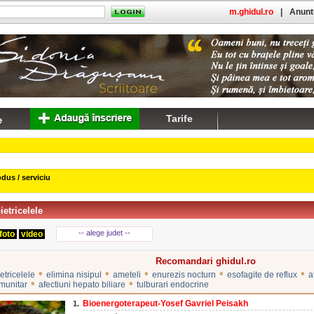
m.ghidul.ro
|
Anuntu
Tarife
dus / serviciu
ietricelele
-- alege judet --
foto
video
Recomandari ghidul.ro
•
•
•
•
•
etricelele
elimina nisipul
ameteli
enurezis nocturn
esofagite de reflux
a
•
•
imunitar
afectiuni hepato biliare
tulburari endocrine
Bioenergoterapeut-Yosef Gavriel Peisakh
1.