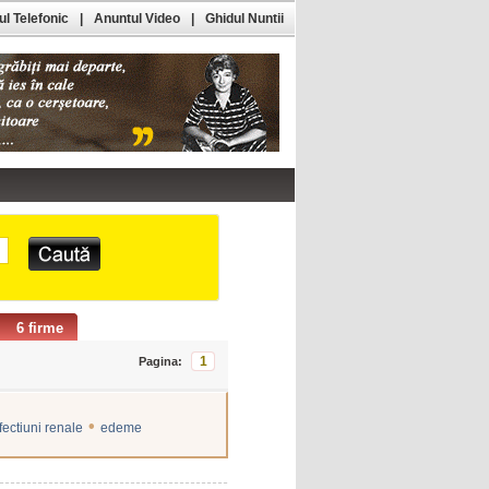
l Telefonic
|
Anuntul Video
|
Ghidul Nuntii
6 firme
1
Pagina:
•
fectiuni renale
edeme