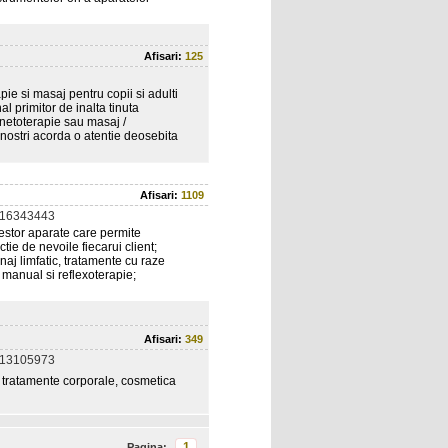
Afisari:
125
ie si masaj pentru copii si adulti
al primitor de inalta tinuta
inetoterapie sau masaj /
i nostri acorda o atentie deosebita
Afisari:
1109
216343443
stor aparate care permite
ie de nevoile fiecarui client;
naj limfatic, tratamente cu raze
 manual si reflexoterapie;
Afisari:
349
213105973
i tratamente corporale, cosmetica
1
Pagina: