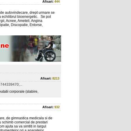
Afisari:
444
 de autovindecare, drept urmare se
a echilibrul bioenergetic. Se pot
ergii, Acnee, Ameteli, Angina
tipatie, Discopatie, Entorse,
Afisari:
8213
744339470;...
tatii corporale (slabire,
Afisari:
932
xare, de gimnastica medicala si de
u schimb comercial de prestari
om ajuta sa va simtiti in largul
nstrumentelor ori a aparatelor