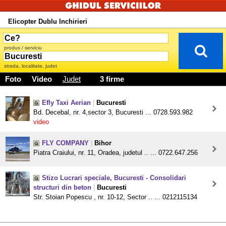
Elicopter Dublu Inchirieri
produs / serviciu
strada, localitate, judet
Foto
Video
Judet
3 firme
Efly Taxi Aerian
|
Bucuresti
Bd. Decebal, nr. 4,sector 3, Bucuresti ... 0728.593.982
video
FLY COMPANY
|
Bihor
Piatra Craiului, nr. 11, Oradea, judetul .. ... 0722.647.256
Stizo Lucrari speciale, Bucuresti - Consolidari
structuri din beton
|
Bucuresti
Str. Stoian Popescu , nr. 10-12, Sector .. ... 0212115134