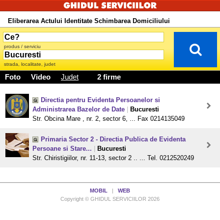
Eliberarea Actului Identitate Schimbarea Domiciliului
produs / serviciu
strada, localitate, judet
Foto
Video
Judet
2 firme
Directia pentru Evidenta Persoanelor si
Administrarea Bazelor de Date
|
Bucuresti
Str. Obcina Mare , nr. 2, sector 6, ... Fax 0214135049
Primaria Sector 2 - Directia Publica de Evidenta
Persoane si Stare...
|
Bucuresti
Str. Chiristigiilor, nr. 11-13, sector 2 .. ... Tel. 0212520249
MOBIL
|
WEB
Copyright © GHIDUL SERVICIILOR 2026