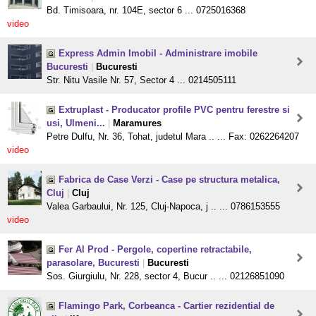
Bd. Timisoara, nr. 104E, sector 6 ... 0725016368
video
Express Admin Imobil - Administrare imobile
Bucuresti
|
Bucuresti
Str. Nitu Vasile Nr. 57, Sector 4 ... 0214505111
Extruplast - Producator profile PVC pentru ferestre si
usi, Ulmeni...
|
Maramures
Petre Dulfu, Nr. 36, Tohat, judetul Mara .. ... Fax: 0262264207
video
Fabrica de Case Verzi - Case pe structura metalica,
Cluj
|
Cluj
Valea Garbaului, Nr. 125, Cluj-Napoca, j .. ... 0786153555
video
Fer Al Prod - Pergole, copertine retractabile,
parasolare, Bucuresti
|
Bucuresti
Sos. Giurgiulu, Nr. 228, sector 4, Bucur .. ... 02126851090
Flamingo Park, Corbeanca - Cartier rezidential de