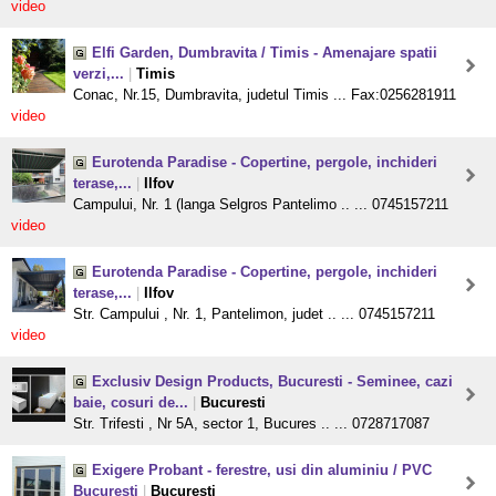
video
Elfi Garden, Dumbravita / Timis - Amenajare spatii
verzi,...
|
Timis
Conac, Nr.15, Dumbravita, judetul Timis ... Fax:0256281911
video
Eurotenda Paradise - Copertine, pergole, inchideri
terase,...
|
Ilfov
Campului, Nr. 1 (langa Selgros Pantelimo .. ... 0745157211
video
Eurotenda Paradise - Copertine, pergole, inchideri
terase,...
|
Ilfov
Str. Campului , Nr. 1, Pantelimon, judet .. ... 0745157211
video
Exclusiv Design Products, Bucuresti - Seminee, cazi
baie, cosuri de...
|
Bucuresti
Str. Trifesti , Nr 5A, sector 1, Bucures .. ... 0728717087
Exigere Probant - ferestre, usi din aluminiu / PVC
Bucuresti
|
Bucuresti