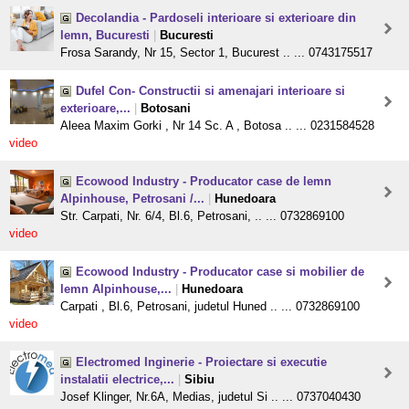
Decolandia - Pardoseli interioare si exterioare din
lemn, Bucuresti
|
Bucuresti
Frosa Sarandy, Nr 15, Sector 1, Bucurest .. ... 0743175517
Dufel Con- Constructii si amenajari interioare si
exterioare,...
|
Botosani
Aleea Maxim Gorki , Nr 14 Sc. A , Botosa .. ... 0231584528
video
Ecowood Industry - Producator case de lemn
Alpinhouse, Petrosani /...
|
Hunedoara
Str. Carpati, Nr. 6/4, Bl.6, Petrosani, .. ... 0732869100
video
Ecowood Industry - Producator case si mobilier de
lemn Alpinhouse,...
|
Hunedoara
Carpati , Bl.6, Petrosani, judetul Huned .. ... 0732869100
video
Electromed Inginerie - Proiectare si executie
instalatii electrice,...
|
Sibiu
Josef Klinger, Nr.6A, Medias, judetul Si .. ... 0737040430