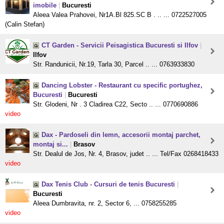
imobile
|
Bucuresti
Aleea Valea Prahovei, Nr1A.Bl 825.SC B . .. ... 0722527005
(Calin Stefan)
CT Garden - Servicii Peisagistica Bucuresti si Ilfov
|
Ilfov
Str. Randunicii, Nr.19, Tarla 30, Parcel .. ... 0763933830
Dancing Lobster - Restaurant cu specific portughez,
Bucuresti
|
Bucuresti
Str. Glodeni, Nr . 3 Cladirea C22, Secto .. ... 0770690886
video
Dax - Pardoseli din lemn, accesorii montaj parchet,
montaj si...
|
Brasov
Str. Dealul de Jos, Nr. 4, Brasov, judet .. ... Tel/Fax 0268418433
video
Dax Tenis Club - Cursuri de tenis Bucuresti
|
Bucuresti
Aleea Dumbravita, nr. 2, Sector 6, ... 0758255285
video