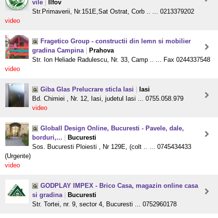
vile
|
Ilfov
Str.Primaverii, Nr.151E,Sat Ostrat, Corb .. ... 0213379202
video
Fragetico Group - constructii din lemn si mobilier
gradina Campina
|
Prahova
Str. Ion Heliade Radulescu, Nr. 33, Camp .. ... Fax 0244337548
video
Giba Glas Prelucrare sticla Iasi
|
Iasi
Bd. Chimiei , Nr. 12, Iasi, judetul Iasi ... 0755.058.979
video
Globall Design Online, Bucuresti - Pavele, dale,
borduri,...
|
Bucuresti
Sos. Bucuresti Ploiesti , Nr 129E, (colt .. ... 0745434433
(Urgente)
video
GODPLAY IMPEX - Brico Casa, magazin online casa
si gradina
|
Bucuresti
Str. Tortei, nr. 9, sector 4, Bucuresti ... 0752960178