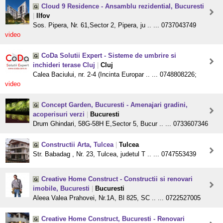
Cloud 9 Residence - Ansamblu rezidential, Bucuresti
|
Ilfov
Sos. Pipera, Nr. 61,Sector 2, Pipera, ju .. ... 0737043749
video
CoDa Solutii Expert - Sisteme de umbrire si
inchideri terase Cluj
|
Cluj
Calea Baciului, nr. 2-4 (Incinta Europar .. ... 0748808226;
video
Concept Garden, Bucuresti - Amenajari gradini,
acoperisuri verzi
|
Bucuresti
Drum Ghindari, 58G-58H E,Sector 5, Bucur .. ... 0733607346
Constructii Arta, Tulcea
|
Tulcea
Str. Babadag , Nr. 23, Tulcea, judetul T .. ... 0747553439
Creative Home Construct - Constructii si renovari
imobile, Bucuresti
|
Bucuresti
Aleea Valea Prahovei, Nr.1A, Bl 825, SC .. ... 0722527005
Creative Home Construct, Bucuresti - Renovari