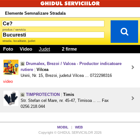
Elemente Semnalizare Stradala
produs / serviciu
strada, localitate, judet
Foto
Video
Judet
2 firme
Drumalex, Brezoi / Valcea - Productor indicatoare
rutiere
|
Vilcea
Unirii, Nr. 15, Brezoi, judetul Vilcea ... 0722298316
video
TIMPROTECTION
|
Timis
Str. Stefan cel Mare, nr. 45-47, Timisoa .. ... Fax
0256.218.044
MOBIL
|
WEB
Copyright © GHIDUL SERVICIILOR 2026