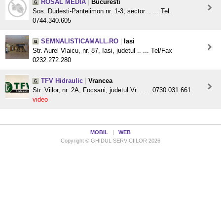
ROSAL MEDIA
|
Bucuresti
Sos. Dudesti-Pantelimon nr. 1-3, sector .. ... Tel.
0744.340.605
SEMNALISTICAMALL.RO
|
Iasi
Str. Aurel Vlaicu, nr. 87, Iasi, judetul .. ... Tel/Fax
0232.272.280
TFV Hidraulic
|
Vrancea
Str. Viilor, nr. 2A, Focsani, judetul Vr .. ... 0730.031.661
video
MOBIL
|
WEB
Copyright © GHIDUL SERVICIILOR 2026