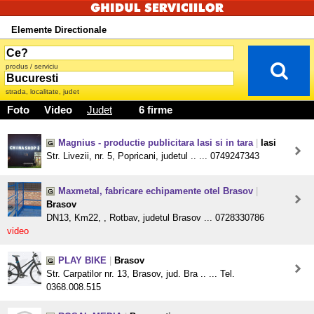
Elemente Directionale
produs / serviciu
strada, localitate, judet
Foto
Video
Judet
6 firme
Magnius - productie publicitara Iasi si in tara
|
Iasi
Str. Livezii, nr. 5, Popricani, judetul .. ... 0749247343
Maxmetal, fabricare echipamente otel Brasov
|
Brasov
DN13, Km22, , Rotbav, judetul Brasov ... 0728330786
video
PLAY BIKE
|
Brasov
Str. Carpatilor nr. 13, Brasov, jud. Bra .. ... Tel.
0368.008.515