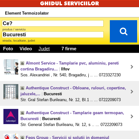
Element Termoizolator
produs / serviciu
strada, localitate, judet
Foto
Video
Judet
7 firme
Almont Service - Tamplarie pvc, aluminiu, pereti
cortina Bragadiru...
|
Ilfov
Sos. Alexandriei , Nr. 540, Bragadiru, j .. ... 0723327230
Authentique Construct - Obloane, rulouri, copertine,
jaluzele,...
|
Bucuresti
Str. Gral Stefan Burileanu, Nr. 12, Bl.1 .. ... 0722209073
Authentique Construct - Tamplarie geam termopan,
Bucuresti
|
Bucuresti
Str. General Stefan Burileanu, Nr. 12, s .. ... 0722209073
Feqs Group - Servicii si solutii in domeniul