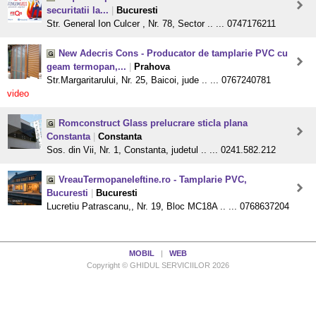
securitatii la...
|
Bucuresti
Str. General Ion Culcer , Nr. 78, Sector .. ... 0747176211
New Adecris Cons - Producator de tamplarie PVC cu
geam termopan,...
|
Prahova
Str.Margaritarului, Nr. 25, Baicoi, jude .. ... 0767240781
video
Romconstruct Glass prelucrare sticla plana
Constanta
|
Constanta
Sos. din Vii, Nr. 1, Constanta, judetul .. ... 0241.582.212
VreauTermopaneIeftine.ro - Tamplarie PVC,
Bucuresti
|
Bucuresti
Lucretiu Patrascanu,, Nr. 19, Bloc MC18A .. ... 0768637204
MOBIL
|
WEB
Copyright © GHIDUL SERVICIILOR 2026