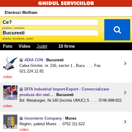
Electrozi Wolfram
produs / serviciu
strada, localitate, judet
Foto
Video
Judet
10 firme
ADIA CON
|
Bucuresti
Calea Grivitei, nr. 216, sector 1 , Bucu .. ... Fax
021.224.12.82
video
DITA Industrial Import-Export - Comercializare
produse din otel...
|
Bucuresti
Bd. Metalurgiei, Nr.140 (incinta UMUC) S .. ... 0746-998-822
video
Imointerm Company
|
Mures
Reghin, judetul Mures ... 0752.111.622
video