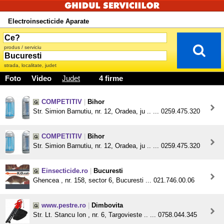
Electroinsecticide Aparate
produs / serviciu
strada, localitate, judet
Foto
Video
Judet
4 firme
COMPETITIV
|
Bihor
Str. Simion Barnutiu, nr. 12, Oradea, ju .. ... 0259.475.320
COMPETITIV
|
Bihor
Str. Simion Barnutiu, nr. 12, Oradea, ju .. ... 0259.475.320
Einsecticide.ro
|
Bucuresti
Ghencea , nr. 158, sector 6, Bucuresti ... 021.746.00.06
www.pestre.ro
|
Dimbovita
Str. Lt. Stancu Ion , nr. 6, Targovieste .. ... 0758.044.345