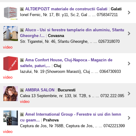
ALTDEPOZIT materiale de constructii Galati
|
Galati
Ionel Fernic, Nr. 17, Bl. y11, Sc.2, Gal .. ... 0758347211
Aluco - Usi si ferestre tamplarie din aluminiu, Sfantu
Gheorghe /...
|
Covasna
Str. Tigaretei, Nr. 46, Sfantu Gheorghe, .. ... 0267318070
video
Ama Confort House, Cluj-Napoca - Magazin de
saltele, paturi,...
|
Cluj
Iazului, Nr. 19 (Showroom Marasti), Cluj .. ... 0364730933
video
AMBRA SALON
|
Bucuresti
Calea 13 Septembrie, nr. 133, bl. T2B, s .. ... 0732.222.095
video
Amel International Group - Ferestre si usi din lemn
cu geam...
|
Prahova
Ceptura de Jos, Nr 768B, Ceptura de Jos, .. ... 0742221399
video