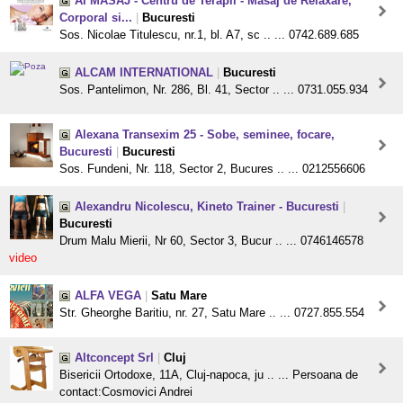
AI MASAJ - Centru de Terapii - Masaj de Relaxare,
Corporal si...
|
Bucuresti
Sos. Nicolae Titulescu, nr.1, bl. A7, sc .. ... 0742.689.685
ALCAM INTERNATIONAL
|
Bucuresti
Sos. Pantelimon, Nr. 286, Bl. 41, Sector .. ... 0731.055.934
Alexana Transexim 25 - Sobe, seminee, focare,
Bucuresti
|
Bucuresti
Sos. Fundeni, Nr. 118, Sector 2, Bucures .. ... 0212556606
Alexandru Nicolescu, Kineto Trainer - Bucuresti
|
Bucuresti
Drum Malu Mierii, Nr 60, Sector 3, Bucur .. ... 0746146578
video
ALFA VEGA
|
Satu Mare
Str. Gheorghe Baritiu, nr. 27, Satu Mare .. ... 0727.855.554
Altconcept Srl
|
Cluj
Bisericii Ortodoxe, 11A, Cluj-napoca, ju .. ... Persoana de
contact:Cosmovici Andrei