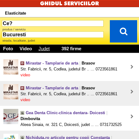
Elasticitate
produs / serviciu
strada, localitate, judet
Foto
Video
Judet
392 firme
Mirastar - Tamplarie de arta
|
Brasov
Str. Fabricii, nr. 5, Codlea, judetul Br .. ... 0723561861
video
Mirastar - Tamplarie de arta
|
Brasov
Str. Fabricii, nr. 5, Codlea, judetul Br .. ... 0723561861
video
Gea Denta Clinic-clinica dentara- Doicesti
|
Dimbovita
Aleea Sinaia, nr. 321 C, Doicesti, judet .. ... 0731732525
Nichiduta.ro articole pentru copii Constanta
|