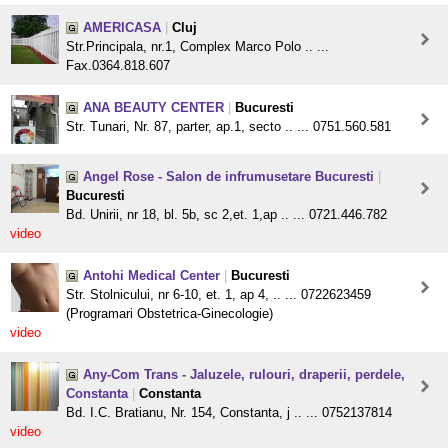
AMERICASA
|
Cluj
Str.Principala, nr.1, Complex Marco Polo .. ...
Fax.0364.818.607
ANA BEAUTY CENTER
|
Bucuresti
Str. Tunari, Nr. 87, parter, ap.1, secto .. ... 0751.560.581
Angel Rose - Salon de infrumusetare Bucuresti
|
Bucuresti
Bd. Unirii, nr 18, bl. 5b, sc 2,et. 1,ap .. ... 0721.446.782
video
Antohi Medical Center
|
Bucuresti
Str. Stolnicului, nr 6-10, et. 1, ap 4, .. ... 0722623459
(Programari Obstetrica-Ginecologie)
video
Any-Com Trans - Jaluzele, rulouri, draperii, perdele,
Constanta
|
Constanta
Bd. I.C. Bratianu, Nr. 154, Constanta, j .. ... 0752137814
video