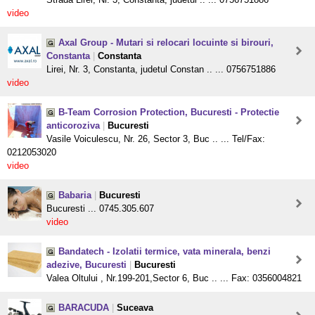
video
Axal Group - Mutari si relocari locuinte si birouri,
Constanta
|
Constanta
Lirei, Nr. 3, Constanta, judetul Constan .. ... 0756751886
video
B-Team Corrosion Protection, Bucuresti - Protectie
anticoroziva
|
Bucuresti
Vasile Voiculescu, Nr. 26, Sector 3, Buc .. ... Tel/Fax:
0212053020
video
Babaria
|
Bucuresti
Bucuresti ... 0745.305.607
video
Bandatech - Izolatii termice, vata minerala, benzi
adezive, Bucuresti
|
Bucuresti
Valea Oltului , Nr.199-201,Sector 6, Buc .. ... Fax: 0356004821
BARACUDA
|
Suceava