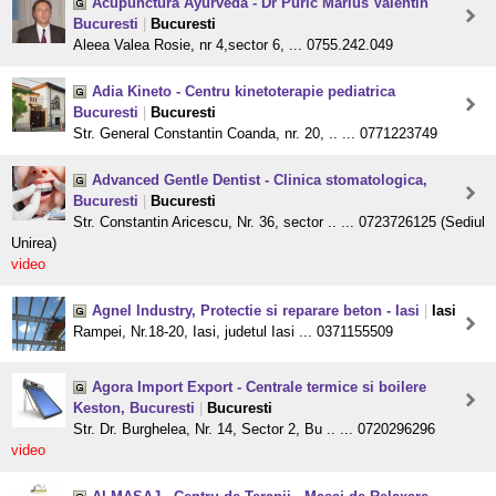
Acupunctura Ayurveda - Dr Puric Marius Valentin
Bucuresti
|
Bucuresti
Aleea Valea Rosie, nr 4,sector 6, ... 0755.242.049
Adia Kineto - Centru kinetoterapie pediatrica
Bucuresti
|
Bucuresti
Str. General Constantin Coanda, nr. 20, .. ... 0771223749
Advanced Gentle Dentist - Clinica stomatologica,
Bucuresti
|
Bucuresti
Str. Constantin Aricescu, Nr. 36, sector .. ... 0723726125 (Sediul
Unirea)
video
Agnel Industry, Protectie si reparare beton - Iasi
|
Iasi
Rampei, Nr.18-20, Iasi, judetul Iasi ... 0371155509
Agora Import Export - Centrale termice si boilere
Keston, Bucuresti
|
Bucuresti
Str. Dr. Burghelea, Nr. 14, Sector 2, Bu .. ... 0720296296
video