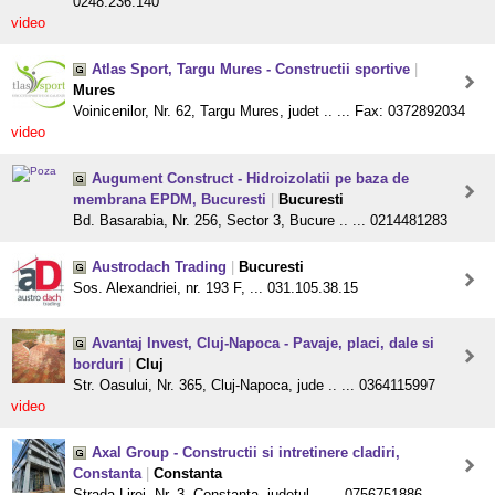
0248.236.140
video
Atlas Sport, Targu Mures - Constructii sportive
|
Mures
Voinicenilor, Nr. 62, Targu Mures, judet .. ... Fax: 0372892034
video
Augument Construct - Hidroizolatii pe baza de
membrana EPDM, Bucuresti
|
Bucuresti
Bd. Basarabia, Nr. 256, Sector 3, Bucure .. ... 0214481283
Austrodach Trading
|
Bucuresti
Sos. Alexandriei, nr. 193 F, ... 031.105.38.15
Avantaj Invest, Cluj-Napoca - Pavaje, placi, dale si
borduri
|
Cluj
Str. Oasului, Nr. 365, Cluj-Napoca, jude .. ... 0364115997
video
Axal Group - Constructii si intretinere cladiri,
Constanta
|
Constanta
Strada Lirei, Nr. 3, Constanta, judetul .. ... 0756751886