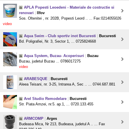
APLA Popesti Leoedeni - Materiale de costructie si
renovari
|
Ilfov
Sos. Oltenitei , nr. 202B, Popesti Leord .. ... Fax:0214055026
video
Aqua Swim - Club sportiv inot Bucuresti
|
Bucuresti
Bd. Poligrafiei, Nr. 3, Sector 1, ... 0725824668
Aqua System, Buzau- Acoperisuri
|
Buzau
Buzau, judetul Buzau ... 0786017275
video
ARABESQUE
|
Bucuresti
Aleea Teisani, nr. 3-25, Intrarea A, Sec .. ... 0744.687.881
Arel Studio Remodelare
|
Bucuresti
Str. Piata Amzei, nr.5. ap.1, ... 0720.133.455
ARMCOMP
|
Arges
Budeasa Mica, Nr 213, Budeasa, judetul A .. ... Fax