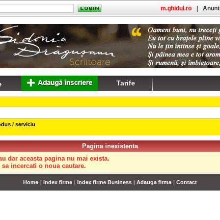
m.ghidul.ro
|
Anuntu
Tarife
dus / serviciu
Pagina inexistenta
au dar aceasta pagina nu mai exista.
sa incercati o noua cautare.
Home
|
Index firme
|
Index firme Business
|
Adauga firma
|
Contact