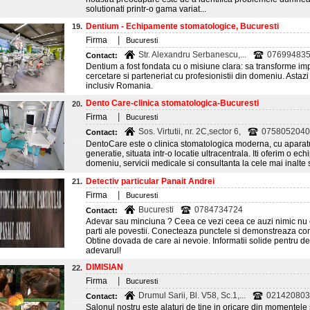
solutionati printr-o gama variat...
Dentium - Echipamente stomatologice, Bucuresti
19.
|
Firma
Bucuresti
Str. Alexandru Serbanescu,...
07699483
Contact:
Dentium a fost fondata cu o misiune clara: sa transforme im
cercetare si parteneriat cu profesionistii din domeniu. Astazi
inclusiv Romania.
Dento Care-clinica stomatologica-Bucuresti
20.
|
Firma
Bucuresti
Sos. Virtutii, nr. 2C,sector 6,
0758052040
Contact:
DentoCare este o clinica stomatologica moderna, cu aparat
generatie, situata intr-o locatie ultracentrala. Iti oferim o echi
domeniu, servicii medicale si consultanta la cele mai inalte
Detectiv particular Panait Andrei
21.
|
Firma
Bucuresti
Bucuresti
0784734724
Contact:
Adevar sau minciuna ? Ceea ce vezi ceea ce auzi nimic nu e
parti ale povestii. Conecteaza punctele si demonstreaza cone
Obtine dovada de care ai nevoie. Informatii solide pentru d
adevarul!
DIMISIAN
22.
|
Firma
Bucuresti
Drumul Sarii, Bl. V58, Sc.1,...
0214208037
Contact:
Salonul nostru este alaturi de tine in oricare din momentele s