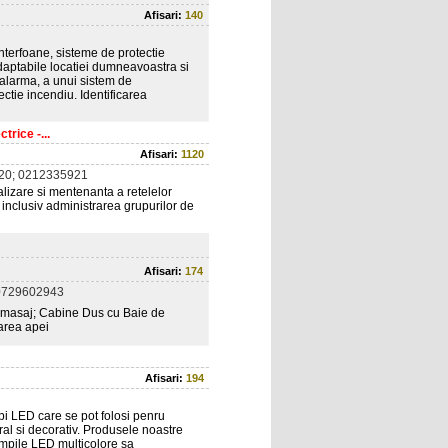
Afisari:
140
interfoane, sisteme de protectie
adaptabile locatiei dumneavoastra si
e alarma, a unui sistem de
ctie incendiu. Identificarea
trice -...
Afisari:
1120
20; 0212335921
alizare si mentenanta a retelelor
i, inclusiv administrarea grupurilor de
Afisari:
174
0729602943
dromasaj; Cabine Dus cu Baie de
area apei
Afisari:
194
 LED care se pot folosi penru
tural si decorativ. Produsele noastre
ampile LED multicolore sa