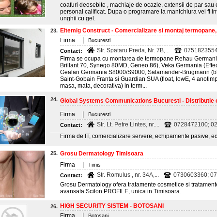
coafuri deosebite , machiaje de ocazie, extensii de par sau 
personal calificat. Dupa o programare la manichiura vei fi i
unghii cu gel.
Eltemig Construct - Comercializare si montaj termopane,
23.
|
Firma
Bucuresti
Str. Spataru Preda, Nr. 7B,...
075182355
Contact:
Firma se ocupa cu montarea de termopane Rehau Germania
Brillant 70, Synego 80MD, Geneo 86), Veka Germania (Effectli
Gealan Germania S8000/S9000, Salamander-Brugmann (bluEv
Saint-Gobain Franta si Guardian SUA (float, lowE, 4 anotimpuri
masa, mata, decorativa) in term...
24.
Global Systems Communications Bucuresti - Distributie
|
Firma
Bucuresti
Str. Lt. Petre Lintes, nr....
0728472100; 02
Contact:
Firma de IT, comercializare servere, echipamente pasive, ec
25.
Grosu Dermatology Timisoara
|
Firma
Timis
Str. Romulus , nr. 34A,...
0730603360; 0
Contact:
Grosu Dermatology ofera tratamente cosmetice si tratamente
avansata Sciton PROFILE, unica in Timisoara.
HIGH SECURITY SISTEM - BOTOSANI
26.
|
Firma
Botosani