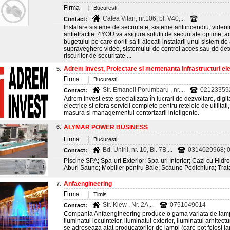
|
Firma
Bucuresti
Calea Vitan, nr.106, bl. V40,...
Contact:
Instalare sisteme de securitate, sisteme antiincendiu, video
antiefractie. 4YOU va asigura solutii de securitate optime, 
bugetului pe care doriti sa il alocati instalarii unui sistem d
supraveghere video, sistemului de control acces sau de dete
riscurilor de securitate ...
Adrem Invest, Proiectare si mentenanta infrastructuri elec
5.
|
Firma
Bucuresti
Str. Emanoil Porumbaru , nr....
02123359
Contact:
Adrem Invest este specializata în lucrari de dezvoltare, digit
electrice si ofera servicii complete pentru retelele de utilitat
masura si managementul contorizarii inteligente.
6.
ALYMAR POWER BUSINESS
|
Firma
Bucuresti
Bd. Unirii, nr. 10, Bl. 7B,...
0314029968; 
Contact:
Piscine SPA; Spa-uri Exterior; Spa-uri Interior; Cazi cu Hi
Aburi Saune; Mobilier pentru Baie; Scaune Pedichiura; Trat
Anfaengineering
7.
|
Firma
Timis
Str. Kiew , Nr. 2A,...
0751049014
Contact:
Compania Anfaengineering produce o gama variata de lampi
iluminatul locuintelor, iluminatul exterior, iluminatul arhitec
se adreseaza atat producatorilor de lampi (care pot folosi l