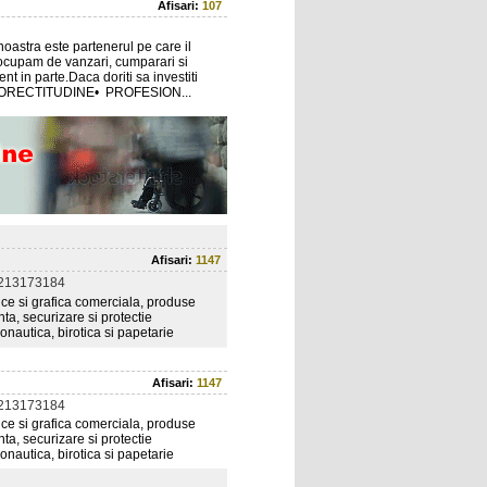
Afisari:
107
noastra este partenerul pe care il
ocupam de vanzari, cumparari si
nt in parte.Daca doriti sa investiti
e!• CORECTITUDINE• PROFESION...
Afisari:
1147
0213173184
ce si grafica comerciala, produse
nta, securizare si protectie
ronautica, birotica si papetarie
Afisari:
1147
0213173184
ce si grafica comerciala, produse
nta, securizare si protectie
ronautica, birotica si papetarie