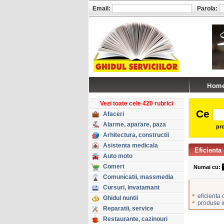
Email:
Parola:
Vezi toate cele 420 rubrici
Ce
Afaceri
Alarme, aparare, paza
pro
Arhitectura, constructii
Asistenta medicala
Eficienta
Auto moto
Comert
Numai cu:
Comunicatii, massmedia
Cursuri, invatamant
•
eficienta 
Ghidul nuntii
•
produse i
Reparatii, service
Restaurante, cazinouri