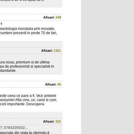
Afisari:
248
54
plantologia mondiala prin inovatie,
 suntem prezenti in peste 70 de tari,
Afisari:
1321
ura noua, premium si de ultima
pa de profesionisti si specialisti in
 standarde.
Afisari:
85
ste ceea ce pare a fi. Vezi ambele
xiunile! Afla cine, ce, cand si cum.
ecizii importante. Descopera
Afisari:
315
; 0784205502;...
peciale din viata ta oferindu-ti