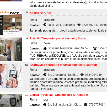
inlocuiasca clasicele becuri incandescente), cit si distribuitoril
distribuitori si uti...
8.
Ansida Serv srl
|
Firma
Bucuresti
salaj , 284, Bucuresti
0728702443; 076
Contact:
Tamplarie pvc, glafuri, rulouri exterioare, jaluzele verticale 
Artedil - Tamplariei pvc si aluminiu, Braila
9.
|
Firma
Braila
Soseaua Ramnicu Sarat, Nr. 57...
075403
Contact:
La noi ai parte de proiectare, executie rapida si montaj in t
PVC. REHAU, WINDOLINE, sau ALUMIL sunt doar cateva din 
produse de calitate vi le putem pune la dispozitie, la cel mai
BeautyMed aparatura medical-estetica Bucuresti
10.
|
Firma
Bucuresti
Str. Clucerului , Nr. 55...
0734994949
Contact:
Va propunem un parteneriat solid si de incredere, bazat pe
include aparatura medical-estetica premium, marketing eficie
training. Toate acestea vor garanta atat satisfactia clientil
rapida a investitiei.
Clinica Provisual - Oftalmologie & Pediatrie
11.
|
Firma
Cluj
Str. Soimului, nr. 24, Cluj...
0799777034;
Contact: