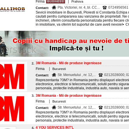
|
Firma
Prahova
Pta. Victoriei, nr. 4, bl. CC...
0724956561
Contact:
Sevicii imobiliare in Bucuresti, Ploiesti si Constanta Echipa 
cautati pentru cumpararea sau vanzarea de proprietati. Ne 
inchirieri, oferim consultanta personalizata pentru fiecare clie
in imobiliare, va oferim tot suportul de care aveti nevoi
3M Romania - Mii de produse ingenioase
2.
|
Firma
Bucuresti
Str. Menuetului , nr. 12,...
0212028000; 
Contact:
Reprezentanta ?3M? in Romania pentru displayuri electroni
electronice, electrice si telecomunicatii, solutii pentru sigura
personala, protectie industriala, industria auto, navala si ae
3M Romania - Mii de produse ingenioase
3.
|
Firma
Bucuresti
Str. Menuetului , nr. 12,...
0212028000; 
Contact:
Reprezentanta ?3M? in Romania pentru displayuri electroni
electronice, electrice si telecomunicatii, solutii pentru sigura
personala, protectie industriala, industria auto, navala si ae
4 YOU SERVICES INT'L
4.