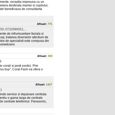
tamente, receptia impreuna cu un
camera destinata mamei si copilului,
tri beneficiaza de consultanta
Afisari:
775
0; 0732990051;...
ente de infrumusetare faciala si
aj, tratarea diverselor afectiuni de
oastra de specialisti este compusa din
osmeticieni.
Afisari:
359
6
 corali si pesti exotici. Prin
 you buy", Coral-Farm va ofera o
Afisari:
1427
51
rinde service si depanare centrala
pentru o gama larga de centrale
de centrale telefonice: Panasonic,