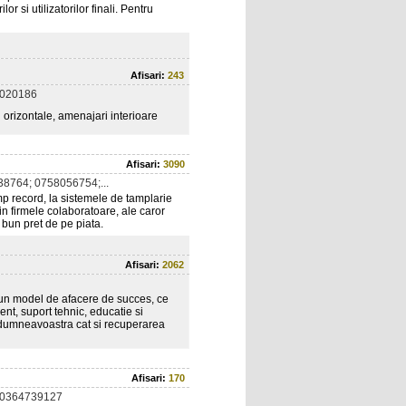
or si utilizatorilor finali. Pentru
Afisari:
243
5020186
si orizontale, amenajari interioare
Afisari:
3090
8764; 0758056754;...
imp record, la sistemele de tamplarie
firmele colaboratoare, ale caror
 bun pret de pe piata.
Afisari:
2062
 un model de afacere de succes, ce
nt, suport tehnic, educatie si
or dumneavoastra cat si recuperarea
Afisari:
170
 0364739127