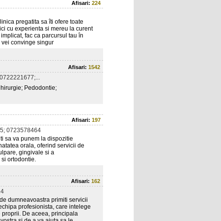
Afisari:
224
nica pregatita sa îti ofere toate
ci cu experienta si mereu la curent
implicat, fac ca parcursul tau în
te vei convinge singur
Afisari:
1542
0722221677;...
hirurgie; Pedodontie;
Afisari:
197
5; 0723578464
i sa va punem la dispozitie
natatea orala, oferind servicii de
pulpare, gingivale si a
 si ortodontie.
Afisari:
162
14
de dumneavoastra primiti servicii
chipa profesionista, care intelege
 proprii. De aceea, principala
stra si de a va ajuta sa le