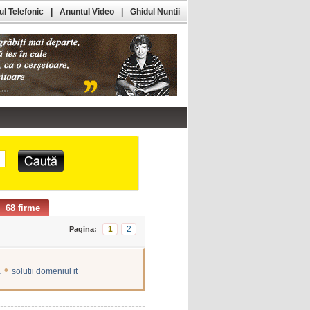
l Telefonic
|
Anuntul Video
|
Ghidul Nuntii
68 firme
1
2
Pagina:
•
a
solutii domeniul it