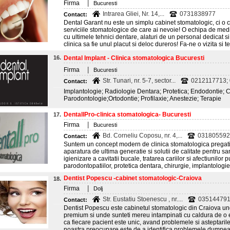
|
Firma
Bucuresti
Intrarea Gliei, Nr. 14,...
0731838977
Contact:
Dental Garant nu este un simplu cabinet stomatologic, ci o cli
serviciile stomatologice de care ai nevoie! O echipa de medi
cu ultimele tehnici dentare, alaturi de un personal dedicat si 
clinica sa fie unul placut si deloc dureros! Fa-ne o vizita si 
16.
Dental Implant - Clinica stomatologica Bucuresti
|
Firma
Bucuresti
Str. Tunari, nr. 5-7, sector...
0212117713; 
Contact:
Implantologie; Radiologie Dentara; Protetica; Endodontie; C
Parodontologie;Ortodontie; Profilaxie; Anestezie; Terapie
DentallPro-clinica stomatologica- Bucuresti
17.
|
Firma
Bucuresti
Bd. Corneliu Coposu, nr. 4,...
031805592
Contact:
Suntem un concept modern de clinica stomatologica pregatit
aparatura de ultima generatie si solutii de calitate pentru sa
igienizare a cavitatii bucale, tratarea cariilor si afectiunilor 
parodontopatiilor, protetica dentara, chirurgie, implantologie
Dentist Popescu -cabinet stomatologic-Craiova
18.
|
Firma
Dolj
Str. Eustatiu Stoenescu , nr....
03514479
Contact:
Dentist Popescu este cabinetul stomatologic din Craiova un
premium si unde sunteti mereu intampinati cu caldura de o e
ca fiecare pacient este unic, avand problemele si asteptarile
noastra preocupare este de a identifica problemele dumneavo