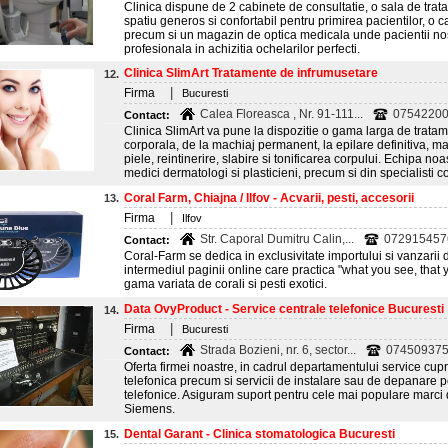
Clinica dispune de 2 cabinete de consultatie, o sala de tra
spatiu generos si confortabil pentru primirea pacientilor, o 
precum si un magazin de optica medicala unde pacientii nos
profesionala in achizitia ochelarilor perfecti.
Clinica SlimArt Tratamente de infrumusetare
12.
|
Firma
Bucuresti
Calea Floreasca , Nr. 91-111...
075422005
Contact:
Clinica SlimArt va pune la dispozitie o gama larga de tratam
corporala, de la machiaj permanent, la epilare definitiva, mas
piele, reintinerire, slabire si tonificarea corpului. Echipa n
medici dermatologi si plasticieni, precum si din specialisti c
Coral Farm, Chiajna / Ilfov - Acvarii, pesti, accesorii
13.
|
Firma
Ilfov
Str. Caporal Dumitru Calin,...
072915457
Contact:
Coral-Farm se dedica in exclusivitate importului si vanzarii de
intermediul paginii online care practica "what you see, that
gama variata de corali si pesti exotici.
Data OvyProduct - Service centrale telefonice Bucuresti
14.
|
Firma
Bucuresti
Strada Bozieni, nr. 6, sector...
07450937
Contact:
Oferta firmei noastre, in cadrul departamentului service cup
telefonica precum si servicii de instalare sau de depanare 
telefonice. Asiguram suport pentru cele mai populare marci 
Siemens.
Dental Garant - Clinica stomatologica Bucuresti
15.