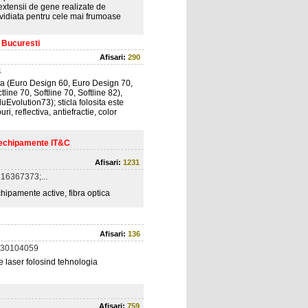
extensii de gene realizate de
nvidiata pentru cele mai frumoase
 Bucuresti
Afisari:
290
4
 (Euro Design 60, Euro Design 70,
ne 70, Softline 70, Softline 82),
olution73); sticla folosita este
, reflectiva, antiefractie, color
 echipamente IT&C
Afisari:
1231
16367373;...
hipamente active, fibra optica
Afisari:
136
730104059
 laser folosind tehnologia
Afisari:
759