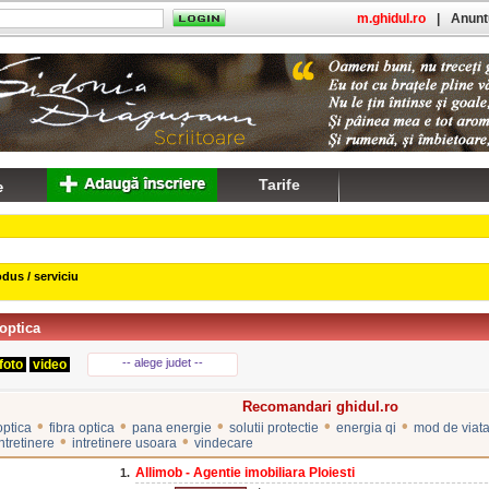
m.ghidul.ro
|
Anuntu
Tarife
dus / serviciu
 optica
-- alege judet --
foto
video
Recomandari ghidul.ro
•
•
•
•
•
optica
fibra optica
pana energie
solutii protectie
energia qi
mod de viat
•
•
ntretinere
intretinere usoara
vindecare
Allimob - Agentie imobiliara Ploiesti
1.