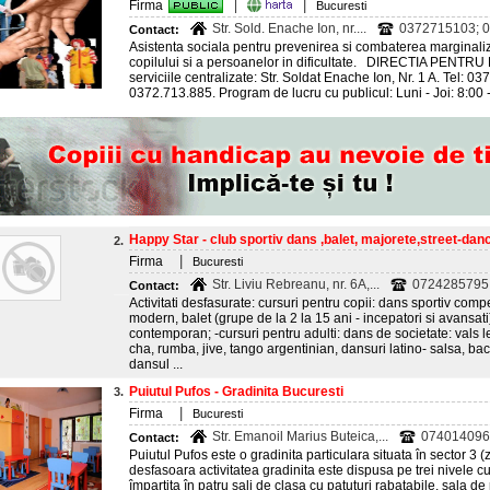
|
Firma
|
Bucuresti
Str. Sold. Enache Ion, nr....
0372715103; 0
Contact:
Asistenta sociala pentru prevenirea si combaterea marginalizar
copilului si a persoanelor in dificultate. DIRECTIA PENT
serviciile centralizate: Str. Soldat Enache Ion, Nr. 1 A. Tel: 
0372.713.885. Program de lucru cu publicul: Luni - Joi: 8:00 -
Happy Star - club sportiv dans ,balet, majorete,street-dan
2.
|
Firma
Bucuresti
Str. Liviu Rebreanu, nr. 6A,...
0724285795
Contact:
Activitati desfasurate: cursuri pentru copii: dans sportiv comp
modern, balet (grupe de la 2 la 15 ani - incepatori si avansat
contemporan; -cursuri pentru adulti: dans de societate: vals le
cha, rumba, jive, tango argentinian, dansuri latino- salsa, b
dansul ...
Puiutul Pufos - Gradinita Bucuresti
3.
|
Firma
Bucuresti
Str. Emanoil Marius Buteica,...
074014096
Contact:
Puiutul Pufos este o gradinita particulara situata în sector 3 (z
desfasoara activitatea gradinita este dispusa pe trei nivele c
împartita în patru sali de clasa cu patuturi rabatabile, sala de