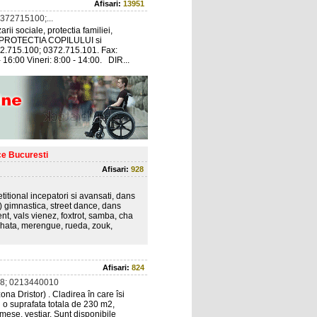
Afisari:
13951
372715100;...
ii sociale, protectia familiei,
RU PROTECTIA COPILULUI si
0372.715.100; 0372.715.101. Fax:
 16:00 Vineri: 8:00 - 14:00. DIR...
ce Bucuresti
Afisari:
928
etitional incepatori si avansati, dans
i) gimnastica, street dance, dans
nt, vals vienez, foxtrot, samba, cha
achata, merengue, rueda, zouk,
Afisari:
824
8; 0213440010
ona Dristor) . Cladirea în care îsi
u o suprafata totala de 230 m2,
 mese, vestiar. Sunt disponibile