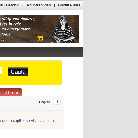
l Telefonic
|
Anuntul Video
|
Ghidul Nuntii
3 firme
1
Pagina:
•
modern copii
servicii salarizare