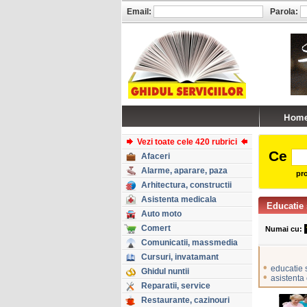
Email:
Parola:
Vezi toate cele 420 rubrici
Ce
Afaceri
Alarme, aparare, paza
pro
Arhitectura, constructii
Asistenta medicala
Educatie 
Auto moto
Comert
Numai cu:
Comunicatii, massmedia
Cursuri, invatamant
•
educatie s
Ghidul nuntii
•
asistenta c
Reparatii, service
Restaurante, cazinouri