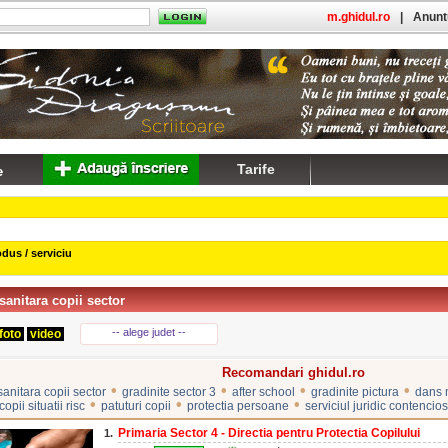
m.ghidul.ro
|
Anuntu
Tarife
dus / serviciu
sanitara copii sector
-- alege judet --
foto
video
Recomandari ghidul.ro
•
•
•
•
anitara copii sector
gradinite sector 3
after school
gradinite pictura
dans 
•
•
•
opii situatii risc
patuturi copii
protectia persoane
serviciul juridic contencios
Primaria Sector 4 - Directia pentru Protectia Copilului
1.