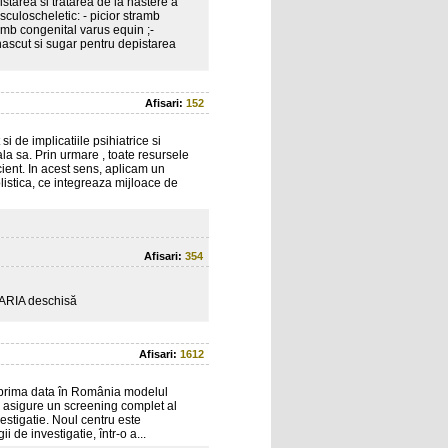
pistarea si tratarea de la nastere a
culoscheletic: - picior stramb
ramb congenital varus equin ;-
nascut si sugar pentru depistarea
Afisari:
152
i de implicatiile psihiatrice si
a sa. Prin urmare , toate resursele
cient. In acest sens, aplicam un
listica, ce integreaza mijloace de
Afisari:
354
 MARIA deschisă
Afisari:
1612
u prima data în România modelul
a asigure un screening complet al
estigatie. Noul centru este
i de investigatie, într-o a...