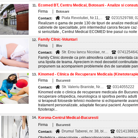
Ecomed BT, Centru Medical, Botosani - Analize si consutat
11.
|
Firma
Botosani
Piata Revolutiei, Nr.11,...
0231529788; 02
Contact:
Realizam o gama de peste 130 de tipuri de analize medical
cabinete de specialitate, prin intermediul carora fiecare caz
si seriozitate., Centrul Medical ECOMED tine pasul cu noile t
Family Clinic-Voluntari
12.
|
Firma
Ilfov
Str. Erou Iancu Nicolae, nr....
074125464
Contact:
Family Clinic doreste ca prin atmosfera calda si orientata cat
una lipsita de teama. Apreciem in mod deosebit continuitate
propunem sa acompaniem problemele dvs de sanatate pana l
Kinomed - Clinica de Recuperare Medicala (Kinetoterapie 
13.
|
Firma
Bucuresti
Str. Valeriu Braniste, Nr....
0314055222
Contact:
Kinomed este o clinica de recuperare medicala din Bucuresti,
recuperare ortopedica, neurologica si sportiva pentru adulti
si terapeuti foloseste tehnici moderne si echipamente avans
tratament personalizate, adaptate fiecarui pacient. Acoperim
fizioterapi...
14.
Korona-Centrul Medical-Bucuresti
|
Firma
Bucuresti
Drumul Taberei, nr. 38, bl....
0214138815;
Contact:
Obstetrica - ginecologie - videocolposcopie - histeroscopie -