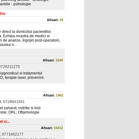
amilie - psihologie
lfov
Afisari:
25
direct la domiciliul pacientilor,
ta. Echipa noastra de medici si
i de analize, îngrijiri post-operatorii,
siunea n...
Afisari:
1546
0729211275
iagnosticul si tratamentul
D, terapie laser, prevenire.
Afisari:
1962
4; 0728841841
 zaharat, nutritie si boli
ilie; ORL; Oftalmologie
 si...
Afisari:
15012
; 0771662177