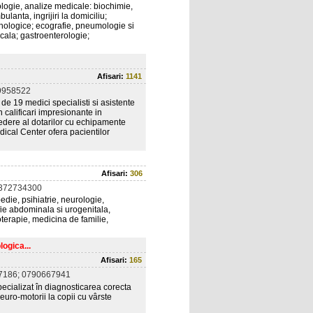
iologie, analize medicale: biochimie,
anta, ingrijiri la domiciliu;
ihologice; ecografie, pneumologie si
cala; gastroenterologie;
Afisari:
1141
9958522
e 19 medici specialisti si asistente
 calificari impresionante in
vedere al dotarilor cu echipamente
Medical Center ofera pacientilor
Afisari:
306
0372734300
edie, psihiatrie, neurologie,
fie abdominala si urogenitala,
oterapie, medicina de familie,
ogica...
Afisari:
165
7186; 0790667941
ecializat în diagnosticarea corecta
neuro-motorii la copii cu vârste