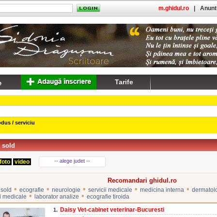
m.ghidul.ro
|
Anuntu
Tarife
dus / serviciu
 sold
-- alege judet --
foto
video
Recomandari ghidul.ro
•
•
•
•
•
 sold
ecografie
neurologie
servicii medicale
medicina interna
dermatol
•
•
ii medicale
laborator analize
ecografie tiroida
Daisy Vet-cabinet veterinar-Bucuresti
1.