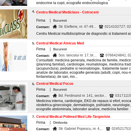
endocrine la copii, ecografie endocrinologica
4.
Centru Medical Mediclass - Cotroceni
|
Firma
Bucuresti
Str. Elefterie, nr. 47-49...
0214102727; 02
Contact:
Centru Medical multidisciplinar de diagnostic si tratament a
Centrul Medical Amicus Med
5.
|
Firma
Bucuresti
Sos. Iancului nr. 17, bl....
0766424841; 0
Contact:
Consultatii: medicina generala, medicina de familie, medici
(planning familial), cardiologie, reumatologie, medicina trad
(acupunctura), pediatrie si neonatologie, tratamente laser c
analize de laborator, ecografie generala (adulti, copii, nou-n
fontanelara), de san, mo...
Centrul Medical Focus
6.
|
Firma
Bucuresti
Bd. Ferdinand nr. 141, sector...
03171115
Contact:
Medicina interna, cardiologie, EKG de repaus si efort, ecoca
obstetrica-ginecologie, dermatologie, psihiatrie, neurologie
ecografie abdominala, laborator analize, medicina familiei
Centrul Medical Polimed Med Life-Targoviste
7.
|
Firma
Dimbovita
Str. Gabriel Popescu, nr. 4,...
024521751
Contact: