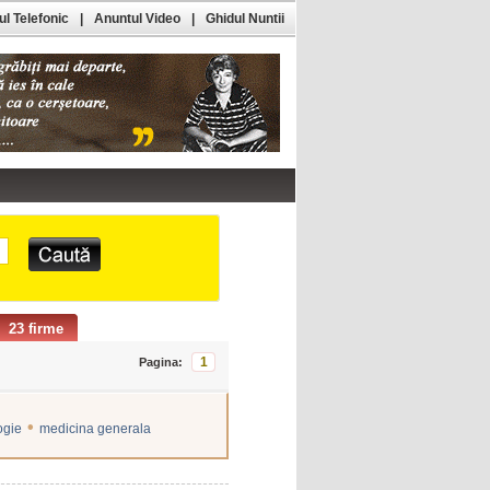
l Telefonic
|
Anuntul Video
|
Ghidul Nuntii
23 firme
1
Pagina:
•
ogie
medicina generala