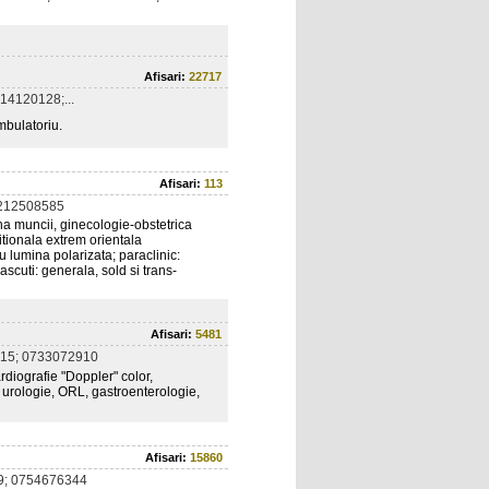
Afisari:
22717
14120128;...
mbulatoriu.
Afisari:
113
212508585
na muncii, ginecologie-obstetrica
itionala extrem orientala
u lumina polarizata; paraclinic:
ascuti: generala, sold si trans-
Afisari:
5481
15; 0733072910
rdiografie "Doppler" color,
, urologie, ORL, gastroenterologie,
Afisari:
15860
9; 0754676344