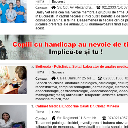
|
Firma
Bucuresti
Str. Cpt. Av. Alexandru...
0212333714; 0
Contact:
Daisy Vet este cea mai veche membra a grupului de firme Dai
in Bucuresti. In cadrul fiecarei clinici puteti beneficia de ser
cosmetica canina si felina. Deasemenea in fiecare clinica pu
jucariile preferate ale animalutului dumneavoastra fiind sig
acest...
Bethesda - Policlinica, Spital, Laborator de analize medical
2.
|
Firma
Suceava
Calea Unirii, nr. 25 bis,...
0230551566; 
Contact:
Servicii policlinica: anatomie patologica, cardiologie, chirurg
reconstructiva, computer tomografie, dermatologie, electroc
endocrinologie, gastroenterologie, videocolonscopie, videog
mamografie; masaj anticelulitic, terapeutic, antistres, refle
medicina muncii, med...
Cabinet Medical Endocrine Galati Dr. Ciolac Mihaela
3.
|
Firma
Galati
Str. Regiment 11 Siret, Nr....
0740214957
Contact:
Tratament patologia tiroidei, investigarea si tratarea obezita
tulburarilor de menopauza, investigatii patologia sanului, infer