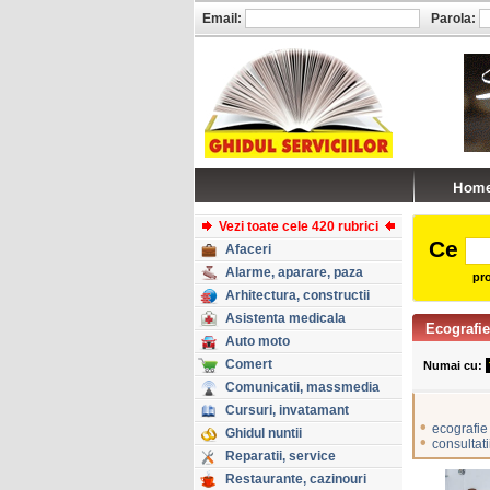
Email:
Parola:
Vezi toate cele 420 rubrici
Ce
Afaceri
Alarme, aparare, paza
pro
Arhitectura, constructii
Asistenta medicala
Ecografie
Auto moto
Comert
Numai cu:
Comunicatii, massmedia
Cursuri, invatamant
•
ecografie
Ghidul nuntii
•
consultat
Reparatii, service
Restaurante, cazinouri