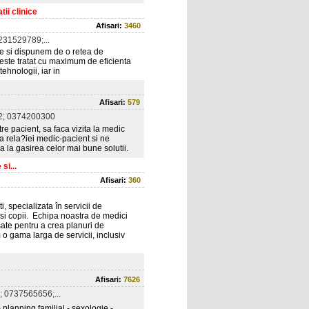
ii clinice
Afisari:
3460
31529789;...
e si dispunem de o retea de
 este tratat cu maximum de eficienta
ehnologii, iar in
Afisari:
579
2; 0374200300
re pacient, sa faca vizita la medic
a rela?iei medic-pacient si ne
a gasirea celor mai bune solutii.
si...
Afisari:
360
 specializata în servicii de
 si copii. Echipa noastra de medici
ate pentru a crea planuri de
 o gama larga de servicii, inclusiv
Afisari:
7626
 0737565656;...
 planning familial - sexologie -