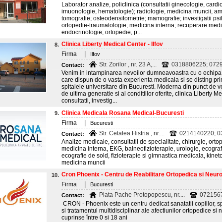
Laborator analize, policlinica (consultatii ginecologie, card
imuonologie, hematologie); radiologie, medicina muncii, ambul
tomografie; osteodensitometrie; mamografie; investigatii ps
ortopedie-traumatologie; medicina interna; recuperare medi
endocrinologie; ortopedie, p...
Clinica Liberty Medical Center - Ilfov
8.
|
Firma
Ilfov
Str. Zorilor , nr. 23 A,...
0318806225; 072
Contact:
Venim in intampinarea nevoilor dumneavoastra cu o echipa d
care dispun de o vasta experienta medicala si se disting prin
spitalele universitare din Bucuresti. Moderna din punct de 
de ultima generatie si al conditiilor oferite, clinica Liberty 
consultatii, investig...
Clinica Medicala Rosana Medical-Bucuresti
9.
|
Firma
Bucuresti
Str. Cetatea Histria , nr....
0214140220; 
Contact:
Analize medicale, consultatii de specialitate, chirurgie, ortop
medicina interna, EKG, balneofizioterapie, urologie, ecogra
ecografie de sold, fizioterapie si gimnastica medicala, kinet
medicina muncii
Cron Phoenix - Centru de Reabilitare Ortopedica si Neurol
10.
|
Firma
Bucuresti
Piata Pache Protopopescu, nr....
072156
Contact:
CRON - Phoenix este un centru dedicat sanatatii copiilor, sp
si tratamentul multidisciplinar ale afectiunilor ortopedice si 
cuprinse între 0 si 18 ani