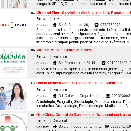
ecografie 3D, 4D, Doppler - medicina muncii - medicina de f
Miramed Plus - Servicii medicale la domiciliu Bucuresti, I
15.
|
Firma
Ilfov
Str. Safirului, nr. 28,...
0773760078
Contact:
Suntem dedicati sa oferim servicii medicale de înalta calitate 
punând accent pe confort, siguranta si îngrijire personaliza
asistenti profesionisti asigura consultatii, tratamente, recoltar
fizioterapie si suport pentru pacienti cronici sau vârstnici. Mi
16.
Miranda Medical Center-Bucuresti
|
Firma
Bucuresti
Str. Prometeu, nr. 29, bl....
0212327498; 
Contact:
Servicii medicale de specialitate in domeniul ginecologiei: d
afectiunilor, supravegherea evolutiei sarcinii, ecografie 3D/4
17.
Omnia Medical Center - Clinica medicala, Bucuresti
|
Firma
Bucuresti
Bd. Octavian Goga, Nr. 14,...
021323003
Contact:
Cardiologie; Ecografie; Ginecologie; Medicina Interna; Diabet
metabolice; Dermatologie; Endocrinologie; Medicina de Fam
Orto Clinic, Centrul de Diagnostic si Tratament pentru copii
18.
|
Firma
Bucuresti
Splaiul Independentei, nr....
0213241419
Contact: