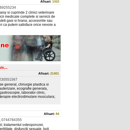
Afisari:
1410
769255234
sy si cuprinde 2 clinici veterinare
vicii medicale complete si servicii de
teti gasi si hrana, accesoriile sau
uri ca putem satisface orice nevoie a
e,...
Afisari:
21401
0230551567
ie general, chirurgie plastica si
auterizare, ecografie generala,
astroscopie, laborator clinic,
xoterapie electrostimulare musculara;
Afisari:
84
; 0744784355
tii; tratamentul osteoporozei,
tilitate, disfunctii sexuale, boli