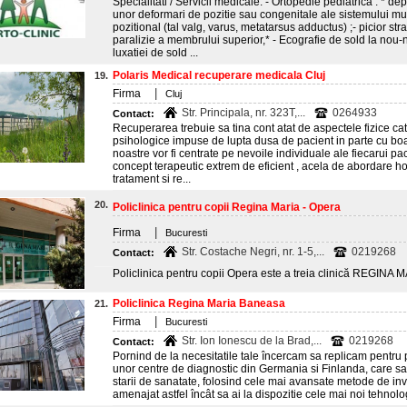
Specialitati / Servicii medicale: - Ortopedie pediatrica : * de
unor deformari de pozitie sau congenitale ale sistemului mus
pozitional (tal valg, varus, metatarsus adductus) ;- picior st
paralizie a membrului superior,* - Ecografie de sold la nou-
luxatiei de sold ...
Polaris Medical recuperare medicala Cluj
19.
|
Firma
Cluj
Str. Principala, nr. 323T,...
0264933
Contact:
Recuperarea trebuie sa tina cont atat de aspectele fizice cat s
psihologice impuse de lupta dusa de pacient in parte cu boal
noastre vor fi centrate pe nevoile individuale ale fiecarui pa
concept terapeutic extrem de eficient , acela de abordare ho
tratament si re...
20.
Policlinica pentru copii Regina Maria - Opera
|
Firma
Bucuresti
Str. Costache Negri, nr. 1-5,...
0219268
Contact:
Policlinica pentru copii Opera este a treia clinică REGINA
Policlinica Regina Maria Baneasa
21.
|
Firma
Bucuresti
Str. Ion Ionescu de la Brad,...
0219268
Contact:
Pornind de la necesitatile tale încercam sa replicam pentr
unor centre de diagnostic din Germania si Finlanda, care s
starii de sanatate, folosind cele mai avansate metode de inv
amenajat astfel încât sa ai la dispozitie cele mai noi tehnologi