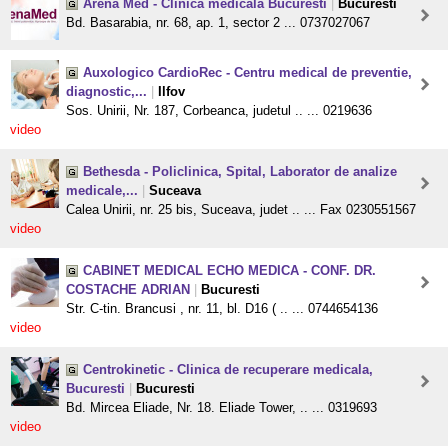
Arena Med - Clinica medicala Bucuresti
|
Bucuresti
Bd. Basarabia, nr. 68, ap. 1, sector 2 ... 0737027067
Auxologico CardioRec - Centru medical de preventie,
diagnostic,...
|
Ilfov
Sos. Unirii, Nr. 187, Corbeanca, judetul .. ... 0219636
video
Bethesda - Policlinica, Spital, Laborator de analize
medicale,...
|
Suceava
Calea Unirii, nr. 25 bis, Suceava, judet .. ... Fax 0230551567
video
CABINET MEDICAL ECHO MEDICA - CONF. DR.
COSTACHE ADRIAN
|
Bucuresti
Str. C-tin. Brancusi , nr. 11, bl. D16 ( .. ... 0744654136
video
Centrokinetic - Clinica de recuperare medicala,
Bucuresti
|
Bucuresti
Bd. Mircea Eliade, Nr. 18. Eliade Tower, .. ... 0319693
video