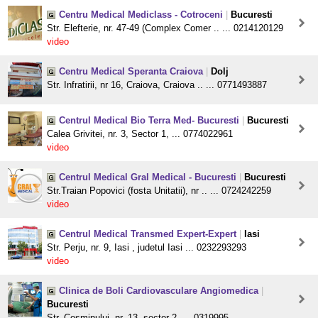
Centru Medical Mediclass - Cotroceni
|
Bucuresti
Str. Elefterie, nr. 47-49 (Complex Comer .. ... 0214120129
video
Centru Medical Speranta Craiova
|
Dolj
Str. Infratirii, nr 16, Craiova, Craiova .. ... 0771493887
Centrul Medical Bio Terra Med- Bucuresti
|
Bucuresti
Calea Grivitei, nr. 3, Sector 1, ... 0774022961
video
Centrul Medical Gral Medical - Bucuresti
|
Bucuresti
Str.Traian Popovici (fosta Unitatii), nr .. ... 0724242259
video
Centrul Medical Transmed Expert-Expert
|
Iasi
Str. Perju, nr. 9, Iasi , judetul Iasi ... 0232293293
video
Clinica de Boli Cardiovasculare Angiomedica
|
Bucuresti
Str. Cosminului, nr. 13, sector 2, ... 0319995