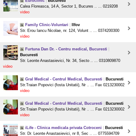
Euroclinic
|
Bucuresti
Calea Floreasca, 14 A, Sector 1, Bucures .. ... 0219208
video
Family Clinic-Voluntari
|
Ilfov
Str. Erou Iancu Nicolae, nr. 124, Volunt .. ... 0374200300
video
Furtuna Dan Dr. - Centru medical, Bucuresti
|
Bucuresti
Str. Leonte Anastasievici, Nr. 34, Secto .. ... 0310809870
video
Gral Medical - Centrul Medical, Bucuresti
|
Bucuresti
Str.Traian Popovici (fosta Unitatii), Nr .. ... Fax 0213230002
video
Gral Medical - Centrul Medical, Bucuresti
|
Bucuresti
Str.Traian Popovici (fosta Unitatii), Nr .. ... Fax 0213230002
video
iLife - Clinica medicala privata Cotroceni
|
Bucuresti
Str. Dr. Leonte Anastasievici, nr 8, Sec .. ... 0775594709