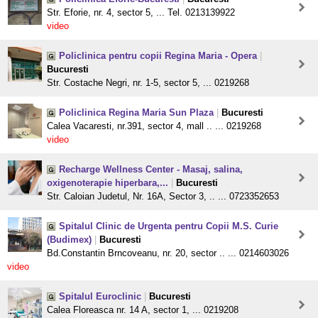
Str. Eforie, nr. 4, sector 5, ... Tel. 0213139922
video
Policlinica pentru copii Regina Maria - Opera
|
Bucuresti
Str. Costache Negri, nr. 1-5, sector 5, ... 0219268
Policlinica Regina Maria Sun Plaza
|
Bucuresti
Calea Vacaresti, nr.391, sector 4, mall .. ... 0219268
video
Recharge Wellness Center - Masaj, salina,
oxigenoterapie hiperbara,...
|
Bucuresti
Str. Caloian Judetul, Nr. 16A, Sector 3, .. ... 0723352653
Spitalul Clinic de Urgenta pentru Copii M.S. Curie
(Budimex)
|
Bucuresti
Bd.Constantin Brncoveanu, nr. 20, sector .. ... 0214603026
video
Spitalul Euroclinic
|
Bucuresti
Calea Floreasca nr. 14 A, sector 1, ... 0219208