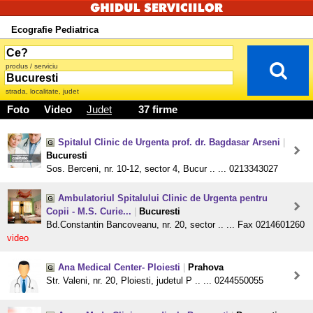
Ecografie Pediatrica
produs / serviciu
strada, localitate, judet
Foto
Video
Judet
37 firme
Spitalul Clinic de Urgenta prof. dr. Bagdasar Arseni
|
Bucuresti
Sos. Berceni, nr. 10-12, sector 4, Bucur .. ... 0213343027
Ambulatoriul Spitalului Clinic de Urgenta pentru
Copii - M.S. Curie...
|
Bucuresti
Bd.Constantin Bancoveanu, nr. 20, sector .. ... Fax 0214601260
video
Ana Medical Center- Ploiesti
|
Prahova
Str. Valeni, nr. 20, Ploiesti, judetul P .. ... 0244550055