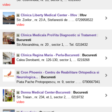
video
Clinica Liberty Medical Center - Ilfov
|
Ilfov
Str. Zorilor , nr. 23 A, Stefanestii de .. ... 0729958522
video
Clinica Medicala ProVita Diagnostic si Tratament
|
Bucuresti
Str.Alexandrina, nr. 20 , sector 1, ... Tel. 0219432
Clinica Regina Maria - Perla-Bucuresti
|
Bucuresti
Calea Dorobanti, nr. 126-130, sector 1, ... 0219268
Cron Phoenix - Centru de Reabilitare Ortopedica si
Neurologica...
|
Bucuresti
Piata Pache Protopopescu, nr. 9, sector .. ... 0790667941
Donna Medical Center-Bucuresti
|
Bucuresti
Str. Traian , nr. 234, et.1, sector 2, ... 0219732
video