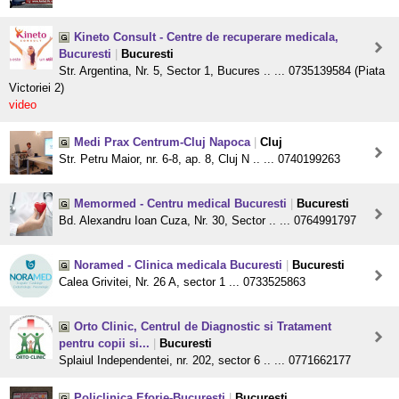
Kineto Consult - Centre de recuperare medicala,
Bucuresti
|
Bucuresti
Str. Argentina, Nr. 5, Sector 1, Bucures .. ... 0735139584 (Piata
Victoriei 2)
video
Medi Prax Centrum-Cluj Napoca
|
Cluj
Str. Petru Maior, nr. 6-8, ap. 8, Cluj N .. ... 0740199263
Memormed - Centru medical Bucuresti
|
Bucuresti
Bd. Alexandru Ioan Cuza, Nr. 30, Sector .. ... 0764991797
Noramed - Clinica medicala Bucuresti
|
Bucuresti
Calea Grivitei, Nr. 26 A, sector 1 ... 0733525863
Orto Clinic, Centrul de Diagnostic si Tratament
pentru copii si...
|
Bucuresti
Splaiul Independentei, nr. 202, sector 6 .. ... 0771662177
Policlinica Eforie-Bucuresti
|
Bucuresti