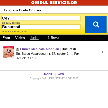
Ecografie Oculo Orbitara
produs / serviciu
strada, localitate, judet
Foto
Video
Judet
1 firma
Clinica Medicala Alco San
|
Bucuresti
Str. Barbu Vacarescu, nr. 67, sector 2, ... Fax
021.211.41.13
MOBIL
|
WEB
Copyright © GHIDUL SERVICIILOR 2026